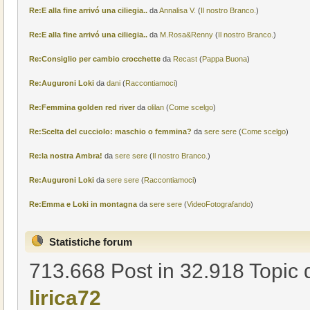
Re:E alla fine arrivó una ciliegia..
da
Annalisa V.
(
Il nostro Branco.
)
Re:E alla fine arrivó una ciliegia..
da
M.Rosa&Renny
(
Il nostro Branco.
)
Re:Consiglio per cambio crocchette
da
Recast
(
Pappa Buona
)
Re:Auguroni Loki
da
dani
(
Raccontiamoci
)
Re:Femmina golden red river
da
olilan
(
Come scelgo
)
Re:Scelta del cucciolo: maschio o femmina?
da
sere sere
(
Come scelgo
)
Re:la nostra Ambra!
da
sere sere
(
Il nostro Branco.
)
Re:Auguroni Loki
da
sere sere
(
Raccontiamoci
)
Re:Emma e Loki in montagna
da
sere sere
(
VideoFotografando
)
Statistiche forum
713.668 Post in 32.918 Topic d
lirica72