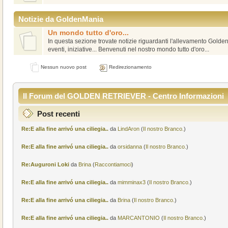
Notizie da GoldenMania
Un mondo tutto d'oro...
In questa sezione trovate notizie riguardanti l'allevamento Golde
eventi, iniziative... Benvenuti nel nostro mondo tutto d'oro...
Nessun nuovo post
Redirezionamento
Il Forum del GOLDEN RETRIEVER - Centro Informazioni
Post recenti
Re:E alla fine arrivó una ciliegia..
da
LindAron
(
Il nostro Branco.
)
Re:E alla fine arrivó una ciliegia..
da
orsidanna
(
Il nostro Branco.
)
Re:Auguroni Loki
da
Brina
(
Raccontiamoci
)
Re:E alla fine arrivó una ciliegia..
da
mimminax3
(
Il nostro Branco.
)
Re:E alla fine arrivó una ciliegia..
da
Brina
(
Il nostro Branco.
)
Re:E alla fine arrivó una ciliegia..
da
MARCANTONIO
(
Il nostro Branco.
)