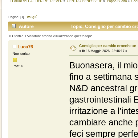
Il Forum del GOLDEN RETRIEVER
»
CENTRO BENESSERE
»
Pappa Buona
»
Cons
Pagine: [
1
]
Vai giù
Autore
Topic: Consiglio per cambio cro
0 Utenti e 1 Visitatore stanno visualizzando questo topic.
Consiglio per cambio crocchette
Luca76
«
il:
16 Maggio 2026, 22:46:17 »
Neo iscritto
Buonasera, il mio
Post: 6
fino a settimana 
N&D ancestral gra
gastrointestinali
irritazione a l’int
cambiare anche p
feci sempre perfe