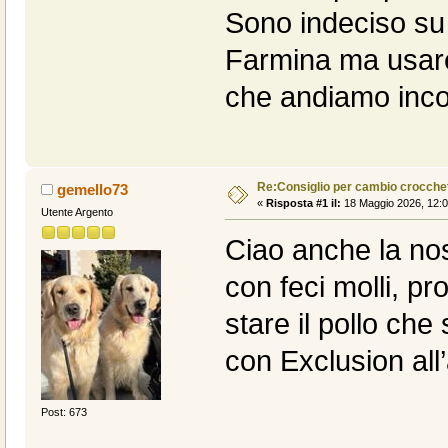
Sono indeciso su
Farmina ma usare 
che andiamo incon
Re:Consiglio per cambio crocche
gemello73
«
Risposta #1 il:
18 Maggio 2026, 12:0
Utente Argento
Ciao anche la nos
con feci molli, p
stare il pollo ch
con Exclusion all
Post: 673