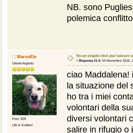
NB. sono Puglies
polemica conflitt
Re:un singolo click puo´salvare u
MarcoEle
«
Risposta #1 il:
04 Novembre 2016, 1
Utente Argento
ciao Maddalena! 
la situazione del 
ho tra i miei cont
volontari della s
diversi volontari 
Post: 828
Life is Golden!
salire in rifugio 