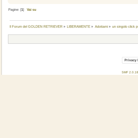
Pagine: [
1
]
Vai su
Il Forum del GOLDEN RETRIEVER
»
LIBERAMENTE
»
Adottami
»
un singolo click 
Privacy 
SMF 2.0.1