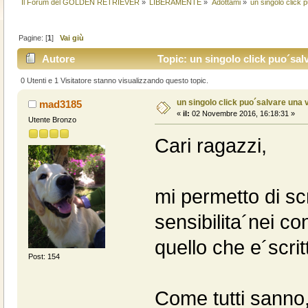
Il Forum del GOLDEN RETRIEVER
»
LIBERAMENTE
»
Adottami
»
un singolo click 
Pagine: [
1
]
Vai giù
Autore
Topic: un singolo click puo´salv
0 Utenti e 1 Visitatore stanno visualizzando questo topic.
un singolo click puo´salvare una v
mad3185
«
il:
02 Novembre 2016, 16:18:31 »
Utente Bronzo
Cari ragazzi,
mi permetto di sc
sensibilita´nei co
quello che e´scrit
Post: 154
Come tutti sanno