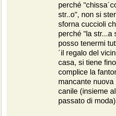
perché "chissa´co
str..o", non si st
sforna cuccioli c
perché "la str...a
posso tenermi tutti
´il regalo del vici
casa, si tiene fi
complice la fantom
mancante nuova al
canile (insieme a
passato di moda)