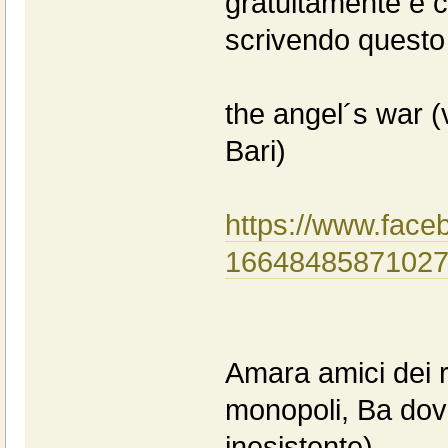
gratuitamente e
scrivendo questo 
the angel´s war (
Bari)
https://www.fac
16648485871027
Amara amici dei ra
monopoli, Ba dov
inesistente)