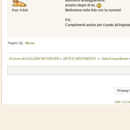
Bellissimi festeggiamenti,
proprio degni di lei.
Bellissima nella foto con la corona!!
Post: 8.816
P.S.
Complimenti anche per il prato all'inglese
Pagine: [
1
]
Vai su
Il Forum del GOLDEN RETRIEVER
»
ARTE E SENTIMENTO 
»
VideoFotografando
Privacy 
SMF 2.0.1