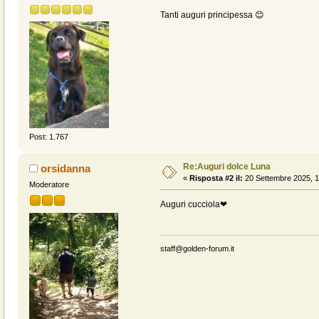
Tanti auguri principessa 😊
Post: 1.767
Re:Auguri dolce Luna
orsidanna
«
Risposta #2 il:
20 Settembre 2025, 1
Moderatore
Auguri cucciola❤
staff@golden-forum.it