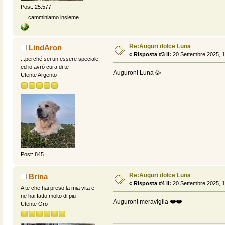
Post: 25.577
.... camminiamo insieme....
Re:Auguri dolce Luna
LindAron
«
Risposta #3 il:
20 Settembre 2025, 1
...perché sei un essere speciale,
ed io avrò cura di te
Auguroni Luna 🥳
Utente Argento
Post: 845
Re:Auguri dolce Luna
Brina
«
Risposta #4 il:
20 Settembre 2025, 1
A te che hai preso la mia vita e
ne hai fatto molto di piu
Auguroni meraviglia ❤️❤️
Utente Oro