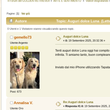
Il Forum del GOLDEN RETRIEVER
»
ARTE E SENTIMENTO 
»
VideoFotografando
Pagine: [
1
]
Vai giù
Autore
Topic: Auguri dolce Luna (Letto
0 Utenti e 1 Visitatore stanno visualizzando questo topic.
Auguri dolce Luna
gemello73
«
il:
19 Settembre 2025, 20:32:36 »
Utente Argento
Tenti auguri dolce Luna oggi hai compito 
infinita. Ti amiamo tanto, buon complean
Inviato dal mio iPhone utilizzando Tapata
Post: 673
Re:Auguri dolce Luna
Annalisa V.
«
Risposta #1 il:
19 Settembre 2025, 2
Utente Oro