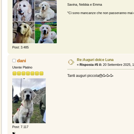
Savina, Nebbia e Emma
"Ci sono mancanze che non passeranno mai e 
Post: 3.485
Re:Auguri dolce Luna
dani
«
Risposta #5 il:
20 Settembre 2025, 1
Utente Platino
Tanti auguri piccola🎂🥳🥳🥳
Post: 7.117
💝