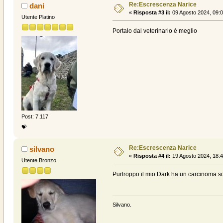
Re:Escrescenza Narice
dani
«
Risposta #3 il:
09 Agosto 2024, 09:0
Utente Platino
Portalo dal veterinario è meglio
Post: 7.117
💝
Re:Escrescenza Narice
silvano
«
Risposta #4 il:
19 Agosto 2024, 18:4
Utente Bronzo
Purtroppo il mio Dark ha un carcinoma squ
Silvano.