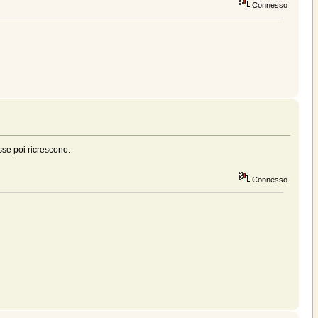
Connesso
sse poi ricrescono.
Connesso