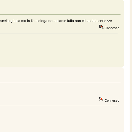
 scelta giusta ma la l'oncologa nonostante tutto non ci ha dato certezze
Connesso
Connesso