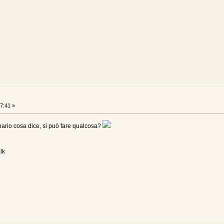
7:41 »
inario cosa dice, si può fare qualcosa?
lk