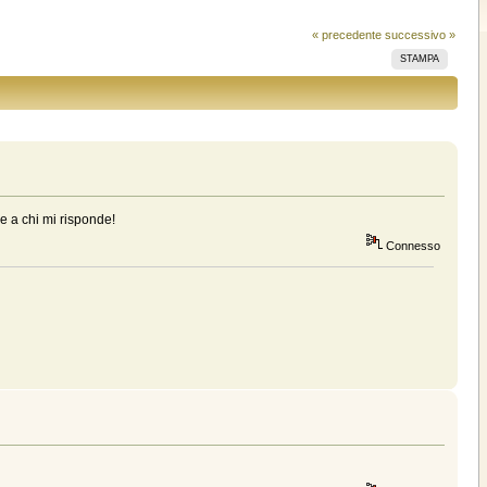
« precedente
successivo »
STAMPA
ie a chi mi risponde!
Connesso