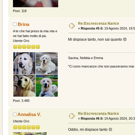
Post: 118
Re:Escrescenza Narice
Brina
«
Risposta #5 il:
19 Agosto 2024, 19:5
A te che hai preso la mia vita e
ne hai fatto molto di piu
Mi dispiace tanto, non sai quanto 😞
Utente Oro
Savina, Nebbia e Emma
"Ci sono mancanze che non passeranno mai e 
Post: 3.485
Re:Escrescenza Narice
Annalisa V.
«
Risposta #6 il:
19 Agosto 2024, 20:3
Utente Oro
Oddio, mi dispiace tanto 😔