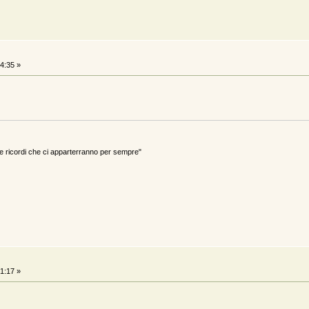
4:35 »
ricordi che ci apparterranno per sempre"
1:17 »