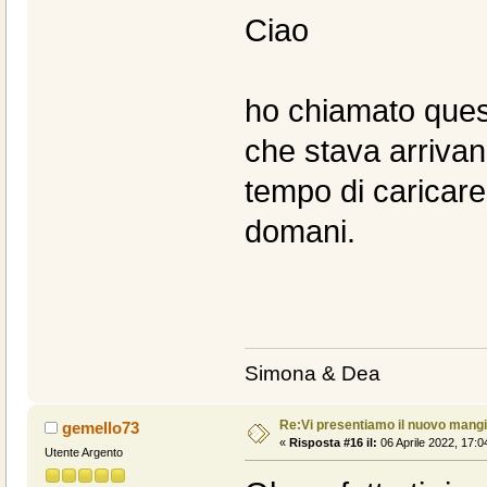
Ciao
ho chiamato quest
che stava arrivan
tempo di caricare 
domani.
Simona & Dea
Re:Vi presentiamo il nuovo man
gemello73
«
Risposta #16 il:
06 Aprile 2022, 17:0
Utente Argento