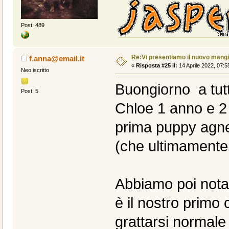
Post: 489
Re:Vi presentiamo il nuovo man
f.anna@email.it
«
Risposta #25 il:
14 Aprile 2022, 07:5
Neo iscritto
Buongiorno a tutti
Post: 5
Chloe 1 anno e 2 
prima puppy agnel
(che ultimamente
Abbiamo poi notat
è il nostro primo 
grattarsi normale