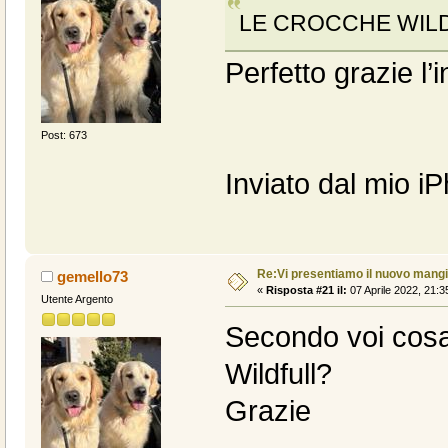
LE CROCCHE WILDF
Perfetto grazie l
Post: 673
Inviato dal mio i
Re:Vi presentiamo il nuovo man
gemello73
«
Risposta #21 il:
07 Aprile 2022, 21:3
Utente Argento
Secondo voi cosa
Wildfull?
Grazie