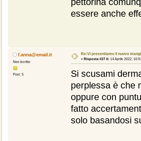
pettorina comunqu
essere anche eff
Re:Vi presentiamo il nuovo man
f.anna@email.it
«
Risposta #27 il:
14 Aprile 2022, 10:5
Neo iscritto
Si scusami dermati
Post: 5
perplessa è che m
oppure con puntu
fatto accertament
solo basandosi sul