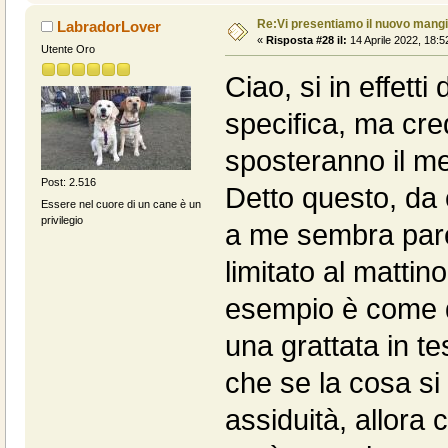
Re:Vi presentiamo il nuovo man
LabradorLover
«
Risposta #28 il:
14 Aprile 2022, 18:5
Utente Oro
Ciao, si in effett
specifica, ma cre
sposteranno il m
Post: 2.516
Detto questo, da c
Essere nel cuore di un cane è un
privilegio
a me sembra pare
limitato al mattin
esempio è come q
una grattata in te
che se la cosa si 
assiduità, allora 