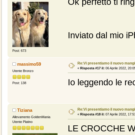
Ok perfetto ti rin
Inviato dal mio i
Post: 673
Re:Vi presentiamo il nuovo man
massimo59
«
Risposta #17 il:
06 Aprile 2022, 20:0
Utente Bronzo
Io leggendo le re
Post: 138
Re:Vi presentiamo il nuovo man
Tiziana
«
Risposta #18 il:
07 Aprile 2022, 17:5
Allevamento GoldenMania
Utente Platino
LE CROCCHE WI