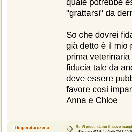
quale potrebbe es
"grattarsi" da der
So che dovrei fid
già detto è il mi
prima veterinari
fiducia tale da a
deve essere pubbl
favore così imparo
Anna e Chloe
Re:Vi presentiamo il nuovo man
Imperatorexenu
«
Risposta #26 il:
14 Aprile 2022, 10:3