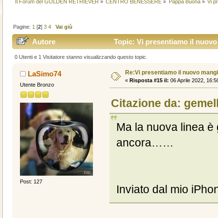
Il Forum del GOLDEN RETRIEVER
»
CENTRO BENESSERE
»
Pappa Buona
»
Vi p
Pagine:
1
[
2
]
3
4
Vai giù
Autore
Topic: Vi presentiamo il nuov
0 Utenti e 1 Visitatore stanno visualizzando questo topic.
Re:Vi presentiamo il nuovo man
LaSimo74
«
Risposta #15 il:
06 Aprile 2022, 16:5
Utente Bronzo
Citazione da: gemell
Ma la nuova linea è g
ancora……
Post: 127
Inviato dal mio iPho