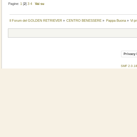
Pagine:
1
[
2
]
3
4
Vai su
Il Forum del GOLDEN RETRIEVER
»
CENTRO BENESSERE
»
Pappa Buona
»
Vi p
Privacy 
SMF 2.0.1