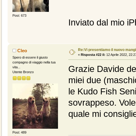
Post: 673
Inviato dal mio i
Re:Vi presentiamo il nuovo man
Cleo
«
Risposta #22 il:
12 Aprile 2022, 22:2
Spero di essere il giusto
compagno di viaggio nella tua
Grazie Davide de
vita...
Utente Bronzo
miei due (maschi
le Kudo Fish Sen
sovrappeso. Vole
quale mi consigli
Post: 489