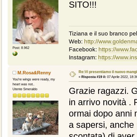
SITO!!!
Tiziana e il suo branco pel
Web:
http://www.goldenma
Post: 8.962
Facebook:
https://www.f
Instagram:
https://www.i
Re:Vi presentiamo il nuovo man
M.Rosa&Renny
«
Risposta #19 il:
07 Aprile 2022, 18:3
You're wings were ready, my
heart was not..
Grazie ragazzi. G
Utente Smeraldo
in arrivo novità 
ormai dopo anni m
a sapersi, anche 
scontata) di ave