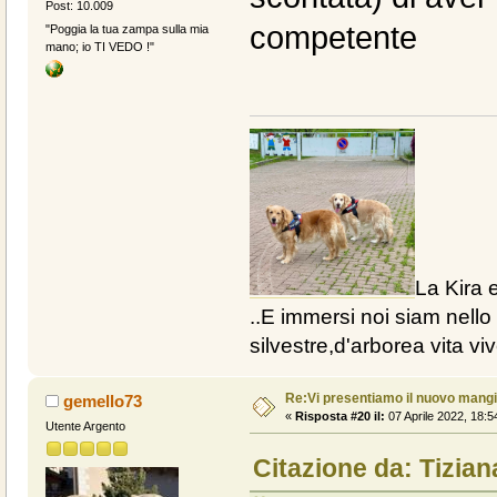
Post: 10.009
competente
"Poggia la tua zampa sulla mia
mano; io TI VEDO !"
La Kira e
..E immersi noi siam nello 
silvestre,d'arborea vita vive
Re:Vi presentiamo il nuovo man
gemello73
«
Risposta #20 il:
07 Aprile 2022, 18:5
Utente Argento
Citazione da: Tizian