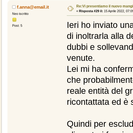
Re:Vi presentiamo il nuovo man
f.anna@email.it
«
Risposta #29 il:
15 Aprile 2022, 07:0
Neo iscritto
Ieri ho inviato un
Post: 5
di inoltrarla alla
dubbi e sollevand
venute.
Lei mi ha confer
che probabilment
reale entità del gr
ricontattata ed è 
Quindi per esclud