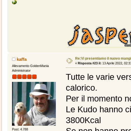
Re:Vi presentiamo il nuovo man
kaffa
«
Risposta #23 il:
13 Aprile 2022, 02:3
Allevamento GoldenMania
Administrator
Tutte le varie ve
calorico.
Per il momento no
Le Kudo hanno cir
3800Kcal
Se non hanno prob
Post: 4.788