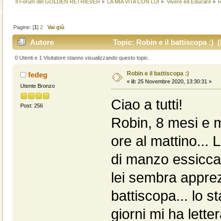
Il Forum del GOLDEN RETRIEVER
»
LA MIA VITA CON LUI
»
Vivere ed Educare
»
R
Pagine: [
1
]
2
Vai giù
Autore
Topic: Robin e il battiscopa :) (
0 Utenti e 1 Visitatore stanno visualizzando questo topic.
Robin e il battiscopa :)
fedeg
«
il:
25 Novembre 2020, 13:30:31 »
Utente Bronzo
Ciao a tutti!
Post: 256
Robin, 8 mesi e m
ore al mattino...
di manzo essicca
lei sembra appre
battiscopa... lo 
giorni mi ha lette