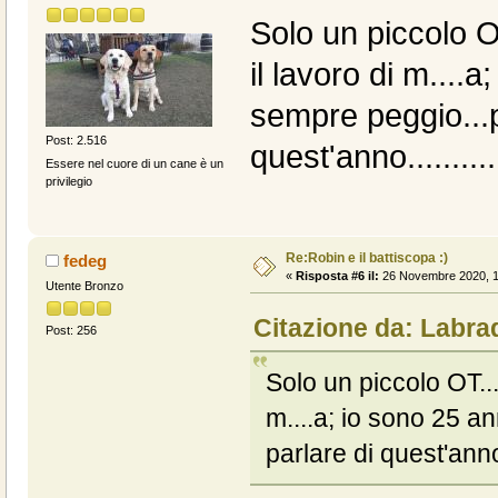
Solo un piccolo O
il lavoro di m....
sempre peggio...p
Post: 2.516
quest'anno........
Essere nel cuore di un cane è un
privilegio
Re:Robin e il battiscopa :)
fedeg
«
Risposta #6 il:
26 Novembre 2020, 1
Utente Bronzo
Citazione da: Labra
Post: 256
Solo un piccolo OT...
m....a; io sono 25 a
parlare di quest'anno.