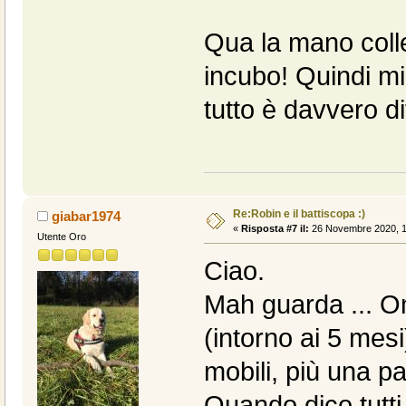
Qua la mano coll
incubo! Quindi mi 
tutto è davvero di
Re:Robin e il battiscopa :)
giabar1974
«
Risposta #7 il:
26 Novembre 2020, 1
Utente Oro
Ciao.
Mah guarda ... O
(intorno ai 5 mesi)
mobili, più una p
Quando dico tutti g