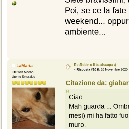
Poi, se ce la fate
weekend... oppu
ambiente...
Re:Robin e il battiscopa :)
LaMaria
«
Risposta #10 il:
26 Novembre 2020, 
Life with Maebh
Utente Smeraldo
Citazione da: giaba
Ciao.
Mah guarda ... Ombra
mesi) mi ha fatto fuor
muro.