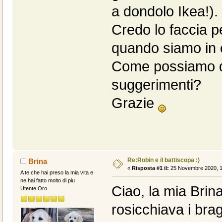
a dondolo Ikea!).
Credo lo faccia p
quando siamo in 
Come possiamo di
suggerimenti?
Grazie
Re:Robin e il battiscopa :)
Brina
«
Risposta #1 il:
25 Novembre 2020, 1
A te che hai preso la mia vita e
ne hai fatto molto di piu
Ciao, la mia Brina
Utente Oro
rosicchiava i brag