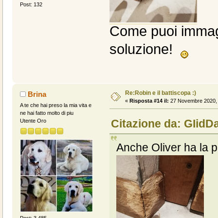
Post: 132
Come puoi immagi
soluzione!
Re:Robin e il battiscopa :)
Brina
«
Risposta #14 il:
27 Novembre 2020, 
A te che hai preso la mia vita e
ne hai fatto molto di piu
Citazione da: GIidD
Utente Oro
Anche Oliver ha la p
Post: 3.485