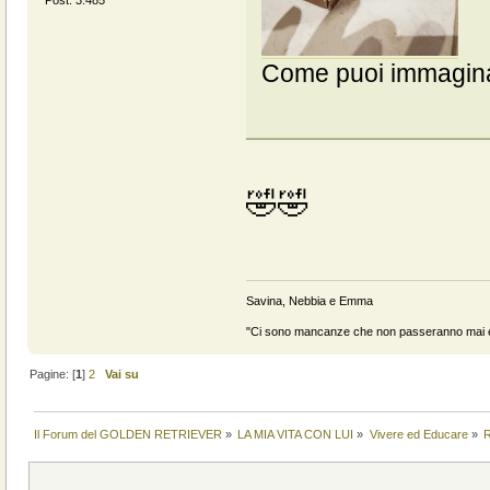
Come puoi immagina
🤣🤣
Savina, Nebbia e Emma
"Ci sono mancanze che non passeranno mai e 
Pagine: [
1
]
2
Vai su
Il Forum del GOLDEN RETRIEVER
»
LA MIA VITA CON LUI
»
Vivere ed Educare
»
R