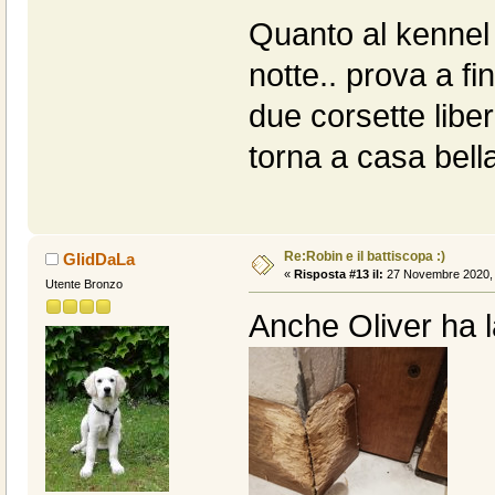
Quanto al kennel d
notte.. prova a fi
due corsette libe
torna a casa bell
Re:Robin e il battiscopa :)
GIidDaLa
«
Risposta #13 il:
27 Novembre 2020, 
Utente Bronzo
Anche Oliver ha l