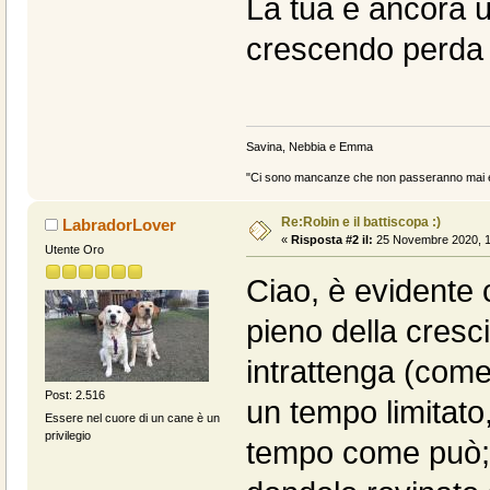
La tua è ancora 
crescendo perda i
Savina, Nebbia e Emma
"Ci sono mancanze che non passeranno mai e 
Re:Robin e il battiscopa :)
LabradorLover
«
Risposta #2 il:
25 Novembre 2020, 1
Utente Oro
Ciao, è evidente 
pieno della cresc
intrattenga (com
Post: 2.516
un tempo limitato
Essere nel cuore di un cane è un
privilegio
tempo come può; o