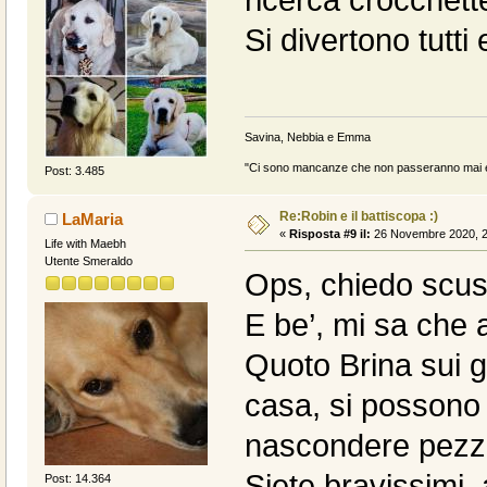
ricerca crocchette
Si divertono tutti 
Savina, Nebbia e Emma
"Ci sono mancanze che non passeranno mai e 
Post: 3.485
Re:Robin e il battiscopa :)
LaMaria
«
Risposta #9 il:
26 Novembre 2020, 2
Life with Maebh
Utente Smeraldo
Ops, chiedo scusa
E be’, mi sa che 
Quoto Brina sui gi
casa, si possono 
nascondere pezzet
Siete bravissimi, 
Post: 14.364