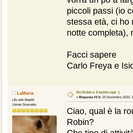
piccoli passi (io
stessa età, ci ho
notte completa), 
Facci sapere
Carlo Freya e Isi
Re:Robin e il battiscopa :)
LaMaria
«
Risposta #3 il:
25 Novembre 2020, 1
Life with Maebh
Utente Smeraldo
Ciao, qual è la ro
Robin?
Che tipo di attiv