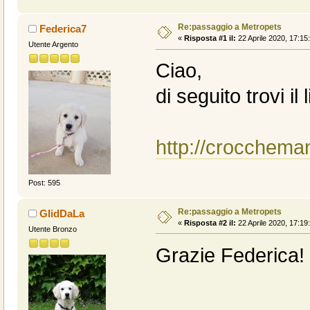
Re:passaggio a Metropets
Federica7
«
Risposta #1 il:
22 Aprile 2020, 17:15
Utente Argento
Ciao,
di seguito trovi il
http://crocchema
Post: 595
Re:passaggio a Metropets
GIidDaLa
«
Risposta #2 il:
22 Aprile 2020, 17:19
Utente Bronzo
Grazie Federica!