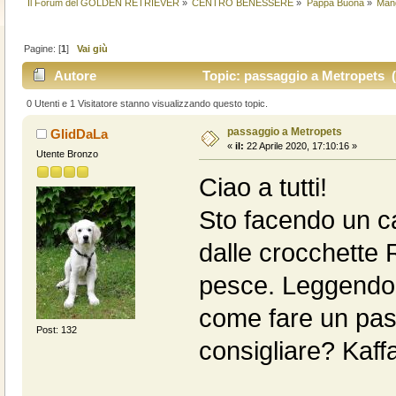
Il Forum del GOLDEN RETRIEVER
»
CENTRO BENESSERE
»
Pappa Buona
»
Man
Pagine: [
1
]
Vai giù
Autore
Topic: passaggio a Metropets (
0 Utenti e 1 Visitatore stanno visualizzando questo topic.
passaggio a Metropets
GIidDaLa
«
il:
22 Aprile 2020, 17:10:16 »
Utente Bronzo
Ciao a tutti!
Sto facendo un ca
dalle crocchette
pesce. Leggendo 
come fare un pas
Post: 132
consigliare? Kaff