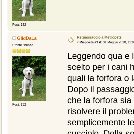
Post: 132
Re:passaggio a Metropets
GIidDaLa
«
Risposta #3 il:
31 Maggio 2020, 11:0
Utente Bronzo
Leggendo qua e là
scelto per i cani 
quali la forfora o
Dopo il passaggi
che la forfora si
Post: 132
risolvere il probl
semplicemente leg
cucciolo. Della s