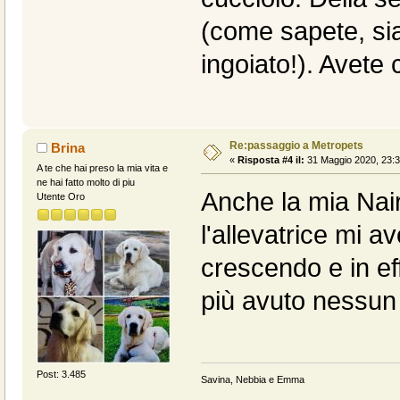
(come sapete, siam
ingoiato!). Avete 
Re:passaggio a Metropets
Brina
«
Risposta #4 il:
31 Maggio 2020, 23:3
A te che hai preso la mia vita e
ne hai fatto molto di piu
Anche la mia Nai
Utente Oro
l'allevatrice mi 
crescendo e in ef
più avuto nessun
Post: 3.485
Savina, Nebbia e Emma