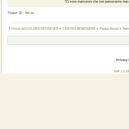
"Ci sono mancanze che non passeranno mai e 
Pagine: [
1
]
Vai su
Il Forum del GOLDEN RETRIEVER
»
CENTRO BENESSERE
»
Pappa Buona
»
Man
Privacy 
SMF 2.0.1