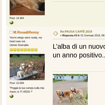
Post: 14.364
Re:PAUSA CAFFÈ 2019
M.Rosa&Renny
«
Risposta #3 il:
01 Gennaio 2019, 08:
You're wings were ready, my
heart was not..
L’alba di un nuov
Utente Smeraldo
un anno positivo..
Post: 10.009
"Poggia la tua zampa sulla mia
mano; io TI VEDO !"