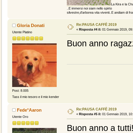
La Kira e la Cha
..E immersi noi siam nello spirto
silvestre,d'arborea vita viventi..E andiam di fratt
Re:PAUSA CAFFÈ 2019
Gloria Donati
«
Risposta #4 il:
01 Gennaio 2019, 09:
Utente Platino
Buon anno ragazz
Post: 8.005
Tass il mio tesoro e il mio kender
Re:PAUSA CAFFÈ 2019
Fede°Aaron
«
Risposta #5 il:
01 Gennaio 2019, 10:
Utente Oro
Buon anno a tutti!