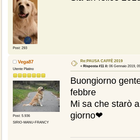
Post: 293
Re:PAUSA CAFFÈ 2019
Vega87
«
Risposta #11 il:
06 Gennaio 2019, 09
Utente Platino
Buongiorno gent
febbre
Mi sa che starò a
giorno❤
Post: 5.936
SIRIO-MANU-FRANCY