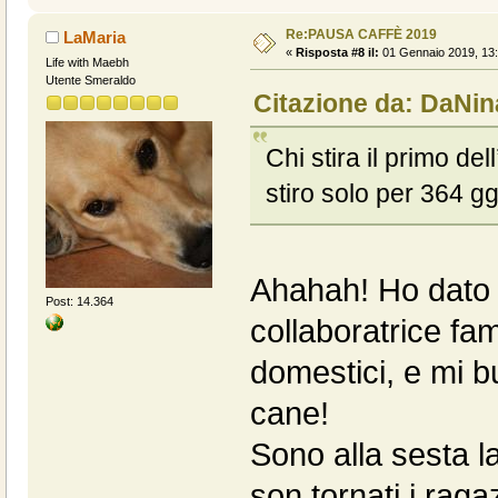
Re:PAUSA CAFFÈ 2019
LaMaria
«
Risposta #8 il:
01 Gennaio 2019, 13:
Life with Maebh
Utente Smeraldo
Citazione da: DaNin
Chi stira il primo dell
stiro solo per 364 gg.
Ahahah! Ho dato f
Post: 14.364
collaboratrice fam
domestici, e mi b
cane!
Sono alla sesta l
son tornati i ra