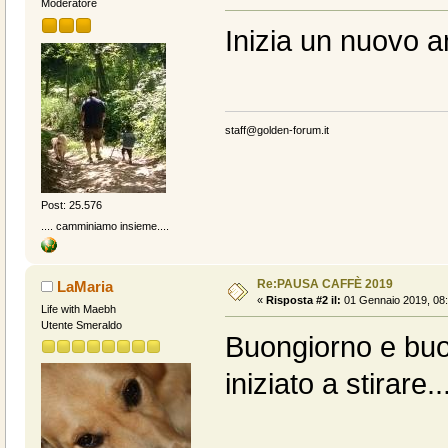
Moderatore
Inizia un nuovo a
staff@golden-forum.it
Post: 25.576
.... camminiamo insieme....
Re:PAUSA CAFFÈ 2019
LaMaria
«
Risposta #2 il:
01 Gennaio 2019, 08:
Life with Maebh
Utente Smeraldo
Buongiorno e buon
iniziato a stirare..