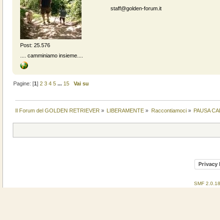
staff@golden-forum.it
Post: 25.576
.... camminiamo insieme....
Pagine: [
1
]
2
3
4
5
...
15
Vai su
Il Forum del GOLDEN RETRIEVER
»
LIBERAMENTE
»
Raccontiamoci
»
PAUSA CA
Privacy 
SMF 2.0.1