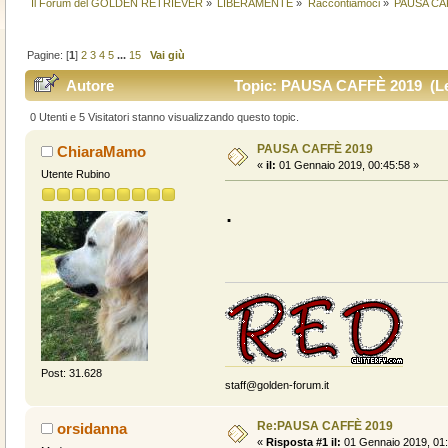
Il Forum del GOLDEN RETRIEVER
»
LIBERAMENTE
»
Raccontiamoci
»
PAUSA CA
Pagine: [
1
]
2
3
4
5
...
15
Vai giù
Autore
Topic: PAUSA CAFFÈ 2019 (Let
0 Utenti e 5 Visitatori stanno visualizzando questo topic.
PAUSA CAFFÈ 2019
ChiaraMamo
«
il:
01 Gennaio 2019, 00:45:58 »
Utente Rubino
.
Post: 31.628
staff@golden-forum.it
Re:PAUSA CAFFÈ 2019
orsidanna
«
Risposta #1 il:
01 Gennaio 2019, 01: