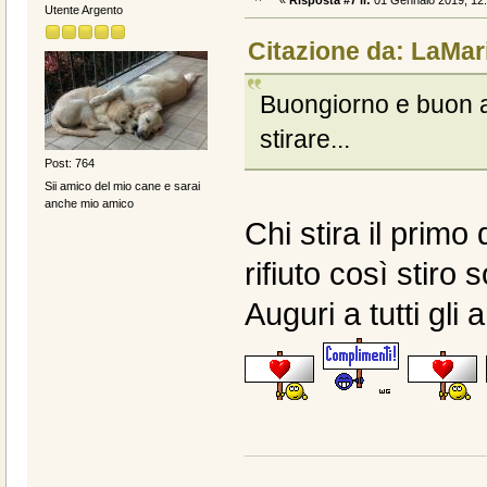
«
Risposta #7 il:
01 Gennaio 2019, 12:
Utente Argento
Citazione da: LaMar
Buongiorno e buon an
stirare...
Post: 764
Sii amico del mio cane e sarai
anche mio amico
Chi stira il primo 
rifiuto così stiro 
Auguri a tutti gli 