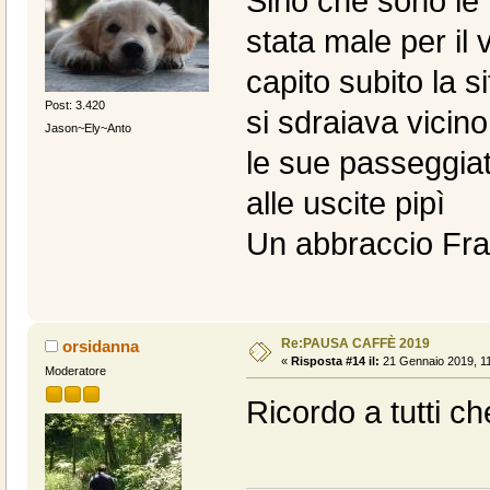
Sirio che sono le
stata male per il
capito subito la s
Post: 3.420
si sdraiava vicin
Jason~Ely~Anto
le sue passeggiate
alle uscite pipì
Un abbraccio Fra
Re:PAUSA CAFFÈ 2019
orsidanna
«
Risposta #14 il:
21 Gennaio 2019, 11
Moderatore
Ricordo a tutti c