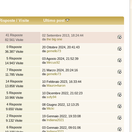
Risposte
/
Visite
Ultimo post
41 Risposte
02 Settembre 2013, 18:24:44
da
the big one
82.561 Visite
0 Risposte
20 Ottobre 2024, 20:41:43
da
gemello73
36.387 Visite
5 Risposte
03 Agosto 2024, 21:52:39
da
Mircus92
14.943 Visite
7 Risposte
21 Marzo 2024, 20:24:16
da
gemello73
11.785 Visite
14 Risposte
10 Febbraio 2023, 16:33:44
da
Mauro•Aaron
13.858 Visite
5 Risposte
10 Dicembre 2022, 21:02:23
da
sofy94
10.966 Visite
4 Risposte
08 Giugno 2022, 12:13:25
da
Micki
9.650 Visite
2 Risposte
19 Gennaio 2022, 19:33:08
da
Indiana2021
9.132 Visite
6 Risposte
03 Gennaio 2022, 09:01:06
da
Indiana2021
10.100 Visite