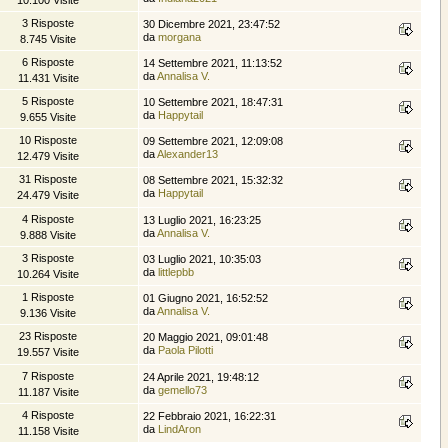
3 Risposte
30 Dicembre 2021, 23:47:52
da
morgana
8.745 Visite
6 Risposte
14 Settembre 2021, 11:13:52
da
Annalisa V.
11.431 Visite
5 Risposte
10 Settembre 2021, 18:47:31
da
Happytail
9.655 Visite
10 Risposte
09 Settembre 2021, 12:09:08
da
Alexander13
12.479 Visite
31 Risposte
08 Settembre 2021, 15:32:32
da
Happytail
24.479 Visite
4 Risposte
13 Luglio 2021, 16:23:25
da
Annalisa V.
9.888 Visite
3 Risposte
03 Luglio 2021, 10:35:03
da
littlepbb
10.264 Visite
1 Risposte
01 Giugno 2021, 16:52:52
da
Annalisa V.
9.136 Visite
23 Risposte
20 Maggio 2021, 09:01:48
da
Paola Pilotti
19.557 Visite
7 Risposte
24 Aprile 2021, 19:48:12
da
gemello73
11.187 Visite
4 Risposte
22 Febbraio 2021, 16:22:31
da
LindAron
11.158 Visite