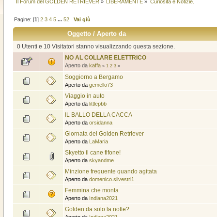
Il Forum del GOLDEN RETRIEVER
»
LIBERAMENTE
»
Curiosità e Notizie.
Pagine: [
1
]
2
3
4
5
...
52
Vai giù
Oggetto
/
Aperto da
0 Utenti e 10 Visitatori stanno visualizzando questa sezione.
NO AL COLLARE ELETTRICO
Aperto da
kaffa
«
1
2
3
»
Soggiorno a Bergamo
Aperto da
gemello73
Viaggio in auto
Aperto da
littlepbb
IL BALLO DELLA CACCA
Aperto da
orsidanna
Giornata del Golden Retriever
Aperto da
LaMaria
Skyetto il cane fifone!
Aperto da
skyandme
Minzione frequente quando agitata
Aperto da
domenico.silvestri1
Femmina che monta
Aperto da
Indiana2021
Golden da solo la notte?
Aperto da
Indiana2021