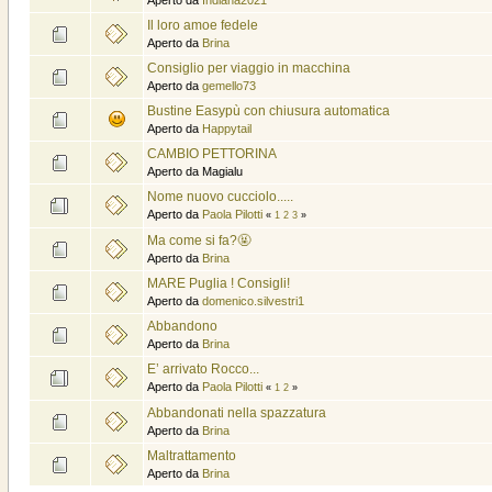
Il loro amoe fedele
Aperto da
Brina
Consiglio per viaggio in macchina
Aperto da
gemello73
Bustine Easypù con chiusura automatica
Aperto da
Happytail
CAMBIO PETTORINA
Aperto da Magialu
Nome nuovo cucciolo.....
Aperto da
Paola Pilotti
«
1
2
3
»
Ma come si fa?🤬
Aperto da
Brina
MARE Puglia ! Consigli!
Aperto da
domenico.silvestri1
Abbandono
Aperto da
Brina
E’ arrivato Rocco...
Aperto da
Paola Pilotti
«
1
2
»
Abbandonati nella spazzatura
Aperto da
Brina
Maltrattamento
Aperto da
Brina