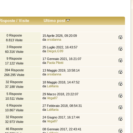
Risposte
/
Visite
Ultimo post
0 Risposte
15 Aprile 2026, 09:20:09
da
orsidanna
8.813 Visite
3 Risposte
25 Luglio 2022, 16:43:57
da
DiegoLG99
60.316 Visite
9 Risposte
17 Gennaio 2021, 16:21:07
da
Paola Pilotti
17.122 Visite
394 Risposte
13 Maggio 2019, 10:58:14
da
orsidanna
268.295 Visite
32 Risposte
18 Maggio 2018, 14:47:52
da
LaMaria
37.188 Visite
5 Risposte
29 Marzo 2018, 23:22:07
da
Vega87
10.511 Visite
6 Risposte
27 Febbraio 2018, 08:54:31
da
LaMaria
10.867 Visite
32 Risposte
24 Giugno 2017, 16:17:44
da
Vega87
32.973 Visite
46 Risposte
08 Gennaio 2017, 22:43:41
da
LaMaria