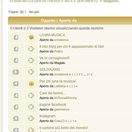
Il Forum del GOLDEN RETRIEVER
»
ARTE E SENTIMENTO 
»
Bloggando
Pagine: [
1
]
2
Vai giù
Oggetto
/
Aperto da
0 Utenti e 2 Visitatori stanno visualizzando questa sezione.
LA MIA MUSICA
Aperto da
orsidanna
Il mio blog per chi è appassionato di libri
Aperto da
Pollon
Ve lo consigliooo!!!
Aperto da Magialu
SOLDA2000
Aperto da
orsidanna
«
1
2
3
4
5
...
27
»
Per chi ama la musica!
Aperto da
LaMaria
«
1
2
3
»
Cani da lavoro...
Aperto da
M.Rosa&Renny
pagine facebook
Aperto da
gianmarco
Instagram
Aperto da
Gaia13
«
1
2
3
»
il cartone più bello del mondo!