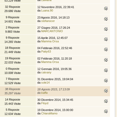
53.229 Visite
32 Risposte
12 Novembre 2016, 22:39:41
da
Luana.90
29.686 Visite
9 Risposte
23 Agosto 2016, 14:18:13
da
stefanocer
14.601 Visite
2 Risposte
27 Giugno 2016, 17:26:24
da
MARCANTONIO
9.883 Visite
9 Risposte
15 Aprile 2016, 12:45:07
da
Mamma Orsa
14.265 Visite
18 Risposte
04 Febbraio 2016, 22:52:46
da
Patty63
21.449 Visite
19 Risposte
02 Febbraio 2016, 11:20:18
da
Mamma Orsa
22.033 Visite
0 Risposte
12 Gennaio 2016, 19:05:36
da
catvany
10.008 Visite
7 Risposte
31 Dicembre 2015, 19:04:04
da
sole14
12.529 Visite
38 Risposte
18 Agosto 2015, 17:13:09
da
kaffa
35.297 Visite
14 Risposte
30 Dicembre 2014, 15:34:45
da
Floyd
15.443 Visite
5 Risposte
19 Dicembre 2014, 15:00:00
da
ChiaraMamo
12.634 Visite