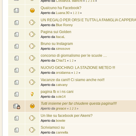
Aperto da
Costanza. bianchi
«
1
2
3
4
»
Qualcuno ha Facebook?
Aperto da
Luana.90
«
1
2
3
»
UN REGALO PER ORSI E TUTTA LA FAMIGLIA CAPPER
Aperto da
Blue Ronny
Pagina sui Golden
Aperto da
ItacaL
Bruno su Instagram
Aperto da
simosove
concorso di giornalismo per le scuole ....
Aperto da
Chia71
«
1
2
»
NUOVO GIOCHINO: LA STAZIONE METEO !!!
Aperto da
orsidanna
«
1
2
»
Vacanze da cani!! Ci siamo anche noi!!
Aperto da
catvany
pagina fb x i ns cani
Aperto da
sole14
Tutti insieme per far chiudere questa pagina!!!!
Aperto da
greace
«
1
2
3
»
Un like su facebook per Akemi?
Aperto da
bowtie
Scriviamoci su
Aperto da
cannella