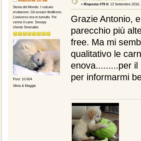
«
Risposta #79 il:
13 Settembre 2016, 
Storia del Mondo. I vulcani
eruttarono. Gli oceani ribollirono.
Grazie Antonio, e
L’universo era in tumulto. Poi
venne il cane. Snoopy
Utente Smeraldo
parecchio più alte
free. Ma mi sembr
qualitativo le ca
enova.........per i
per informarmi be
Post: 10.604
Silvia & Maggie