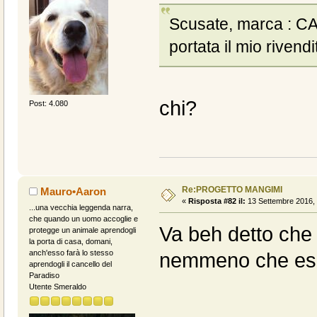
Scusate, marca : C
portata il mio rivend
chi?
Post: 4.080
Re:PROGETTO MANGIMI
Mauro•Aaron
«
Risposta #82 il:
13 Settembre 2016, 
...una vecchia leggenda narra,
che quando un uomo accoglie e
Va beh detto che
protegge un animale aprendogli
la porta di casa, domani,
anch'esso farà lo stesso
nemmeno che esis
aprendogli il cancello del
Paradiso
Utente Smeraldo