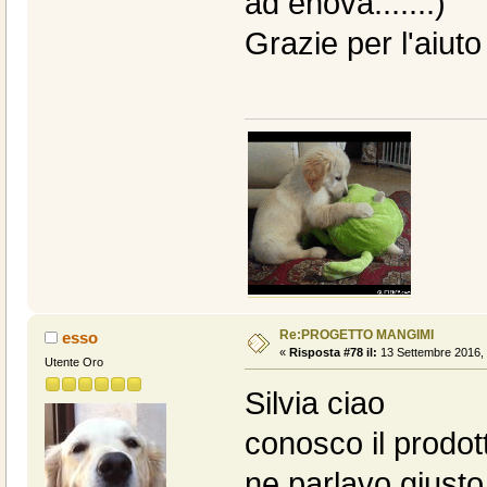
ad enova.......)
Grazie per l'aiuto
Re:PROGETTO MANGIMI
esso
«
Risposta #78 il:
13 Settembre 2016, 
Utente Oro
Silvia ciao
conosco il prodo
ne parlavo giusto