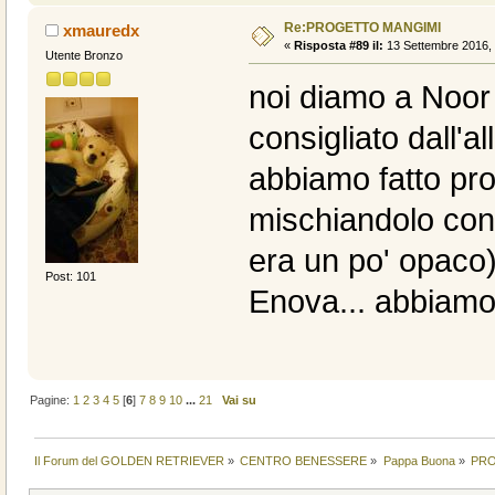
Re:PROGETTO MANGIMI
xmauredx
«
Risposta #89 il:
13 Settembre 2016, 
Utente Bronzo
noi diamo a Noor
consigliato dall'a
abbiamo fatto pr
mischiandolo con 
era un po' opaco
Post: 101
Enova... abbiam
Pagine:
1
2
3
4
5
[
6
]
7
8
9
10
...
21
Vai su
Il Forum del GOLDEN RETRIEVER
»
CENTRO BENESSERE
»
Pappa Buona
»
PRO