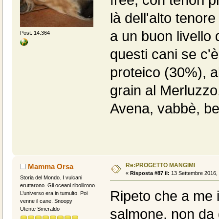
free, con tenori p
là dell'alto teno
a un buon livello
Post: 14.364
questi cani se c'è
proteico (30%), 
grain al Merluzz
Avena, vabbè, bel
Re:PROGETTO MANGIMI
Mamma Orsa
«
Risposta #87 il:
13 Settembre 2016, 
Storia del Mondo. I vulcani
eruttarono. Gli oceani ribollirono.
Ripeto che a me i
L’universo era in tumulto. Poi
venne il cane. Snoopy
Utente Smeraldo
salmone, non da d