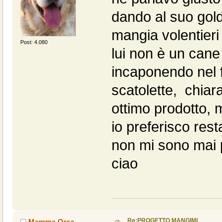
dando al suo gold
mangia volentieri
Post: 4.080
lui non è un cane 
incaponendo nel 
scatolette, chia
ottimo prodotto, 
io preferisco rest
non mi sono mai p
ciao
Re:PROGETTO MANGIMI
Mamma Orsa