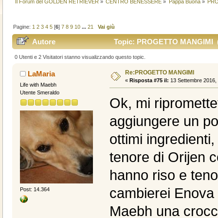
Il Forum del GOLDEN RETRIEVER
»
CENTRO BENESSERE
»
Pappa Buona
»
PRO
Pagine:
1
2
3
4
5
[
6
]
7
8
9
10
...
21
Vai giù
Autore
Topic: PROGETTO MANGIMI (Le
0 Utenti e 2 Visitatori stanno visualizzando questo topic.
Re:PROGETTO MANGIMI
LaMaria
«
Risposta #75 il:
13 Settembre 2016, 
Life with Maebh
Utente Smeraldo
Ok, mi ripromette
aggiungere un po'
ottimi ingredienti
tenore di Orijen 
hanno riso e teno
cambierei Enova 
Post: 14.364
Maebh una crocca