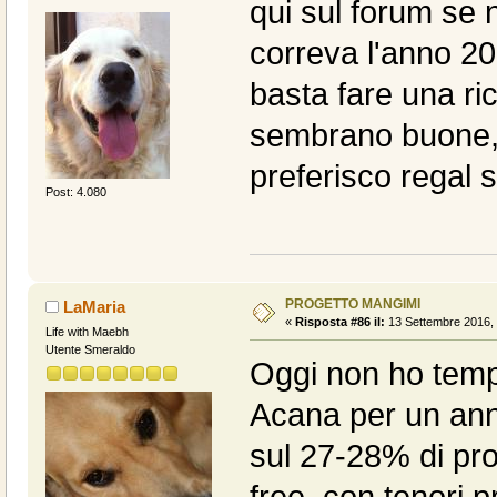
qui sul forum se 
correva l'anno 2
basta fare una ri
sembrano buone, 
preferisco regal 
Post: 4.080
PROGETTO MANGIMI
LaMaria
«
Risposta #86 il:
13 Settembre 2016, 
Life with Maebh
Utente Smeraldo
Oggi non ho temp
Acana per un anno
sul 27-28% di pro