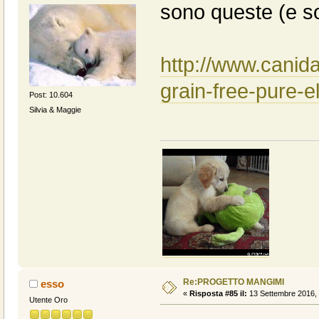
sono queste (e son
http://www.canid
grain-free-pure-
Post: 10.604
Silvia & Maggie
Re:PROGETTO MANGIMI
esso
«
Risposta #85 il:
13 Settembre 2016, 
Utente Oro