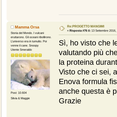
Re:PROGETTO MANGIMI
Mamma Orsa
«
Risposta #76 il:
13 Settembre 2016, 
Storia del Mondo. I vulcani
eruttarono. Gli oceani ribollirono.
Sì, ho visto che l
L’universo era in tumulto. Poi
venne il cane. Snoopy
Utente Smeraldo
valutando più che
la proteina durant
Visto che ci sei, 
Enova formula fis
anche questa è per 
Post: 10.604
Silvia & Maggie
Grazie