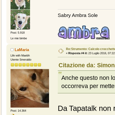
Sabry Ambra Sole
Post: 5.918
Le mie bimbe
Re:Strumento: Calcolo crocchet
LaMaria
«
Risposta #4 il:
23 Luglio 2016, 07:22
Life with Maebh
Utente Smeraldo
Citazione da: Simon
Anche questo non lo 
occorreva per metter
Da Tapatalk non ri
Post: 14.364