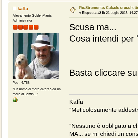
Re:Strumento: Calcolo crocchet
kaffa
«
Risposta #2 il:
21 Luglio 2016, 14:27
Allevamento GoldenMania
Administrator
Scusa ma...
Cosa intendi per 
Basta cliccare su
Post: 4.788
"Un uomo di mare diverso da un
mare di uomini..."
Kaffa
"Meticolosamente addestra
"Nessuno è obbligato a chi
MA... se mi chiedi un cons