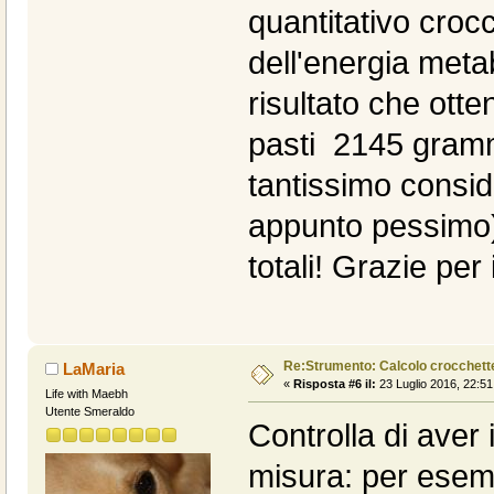
quantitativo croc
dell'energia metab
risultato che ott
pasti 2145 gramm
tantissimo consi
appunto pessimo)
totali! Grazie per 
Re:Strumento: Calcolo crocchet
LaMaria
«
Risposta #6 il:
23 Luglio 2016, 22:51
Life with Maebh
Utente Smeraldo
Controlla di aver 
misura: per esem