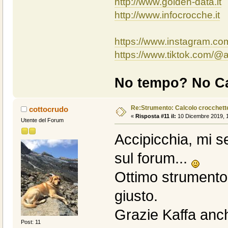
http://www.golden-data.it
http://www.infocrocche.it
https://www.instagram.c
https://www.tiktok.com/
No tempo? No Ca
Re:Strumento: Calcolo crocchet
cottocrudo
«
Risposta #11 il:
10 Dicembre 2019, 1
Utente del Forum
Accipicchia, mi s
sul forum...
Ottimo strumento
giusto.
Grazie Kaffa anc
Post: 11