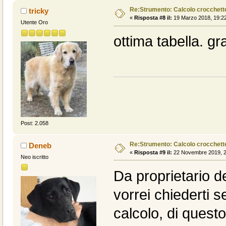
Re:Strumento: Calcolo crocchet
tricky
«
Risposta #8 il:
19 Marzo 2018, 19:22
Utente Oro
ottima tabella. gra
Post: 2.058
Re:Strumento: Calcolo crocchet
Deneb
«
Risposta #9 il:
22 Novembre 2019, 2
Neo iscritto
Da proprietario de
vorrei chiederti s
calcolo, di questo