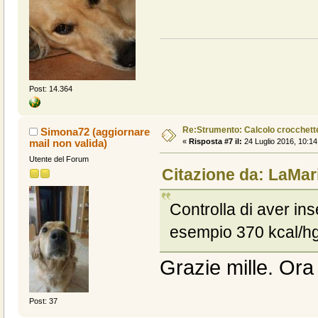
Post: 14.364
Re:Strumento: Calcolo crocchet
Simona72 (aggiornare
mail non valida)
«
Risposta #7 il:
24 Luglio 2016, 10:14
Utente del Forum
Citazione da: LaMari
Controlla di aver ins
esempio 370 kcal/hg
Grazie mille. Ora 
Post: 37