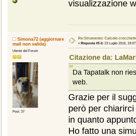
visualizzazione 
Re:Strumento: Calcolo crocchet
Simona72 (aggiornare
mail non valida)
«
Risposta #5 il:
23 Luglio 2016, 19:07
Utente del Forum
Citazione da: LaMari
Da Tapatalk non riesc
web.
Grazie per il sugg
però per chiarirc
Post: 37
in quanto appunto
Ho fatto una simul