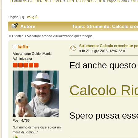
Il Forum del GOLDEN RETRIEVER
»
CENTRO BENESSERE
»
Pappa Buona
»
Str
Pagine: [
1
]
Vai giù
Autore
Topic: Strumento: Calcolo cro
0 Utenti e 1 Visitatore stanno visualizzando questo topic.
Strumento: Calcolo crocchette 
kaffa
«
il:
21 Luglio 2016, 12:47:33 »
Allevamento GoldenMania
Administrator
Ed anche questo 
Calcolo R
Spero possa esser
Post: 4.788
"Un uomo di mare diverso da un
mare di uomini..."