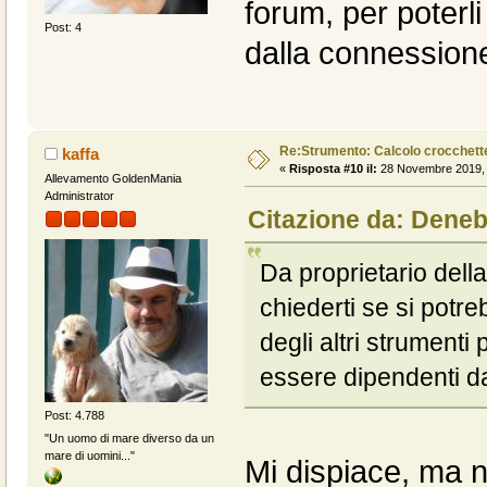
forum, per poterl
Post: 4
dalla connession
Re:Strumento: Calcolo crocchet
kaffa
«
Risposta #10 il:
28 Novembre 2019, 
Allevamento GoldenMania
Administrator
Citazione da: Deneb
Da proprietario della
chiederti se si potre
degli altri strumenti 
essere dipendenti d
Post: 4.788
"Un uomo di mare diverso da un
mare di uomini..."
Mi dispiace, ma no