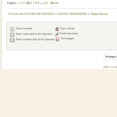
Pagine:
1
2
3
4
[
5
]
6
7
8
9
...
122
Vai su
Il Forum del GOLDEN RETRIEVER
»
CENTRO BENESSERE
»
Pappa Buona
Topic normale
Topic chiuso
Evidenzia topic
Topic caldo (più di 20 risposte)
Sondaggio
Topic rovente (più di 50 risposte)
Privacy 
SMF 2.0.1