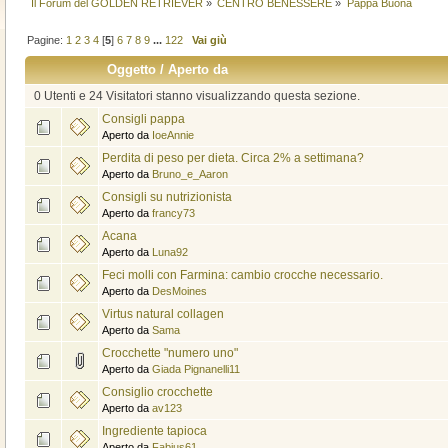
Il Forum del GOLDEN RETRIEVER
»
CENTRO BENESSERE
»
Pappa Buona
Pagine:
1
2
3
4
[
5
]
6
7
8
9
...
122
Vai giù
Oggetto
/
Aperto da
0 Utenti e 24 Visitatori stanno visualizzando questa sezione.
Consigli pappa
Aperto da
IoeAnnie
Perdita di peso per dieta. Circa 2% a settimana?
Aperto da
Bruno_e_Aaron
Consigli su nutrizionista
Aperto da
francy73
Acana
Aperto da
Luna92
Feci molli con Farmina: cambio crocche necessario.
Aperto da
DesMoines
Virtus natural collagen
Aperto da
Sama
Crocchette "numero uno"
Aperto da
Giada Pignanelli11
Consiglio crocchette
Aperto da
av123
Ingrediente tapioca
Aperto da
Fabius61