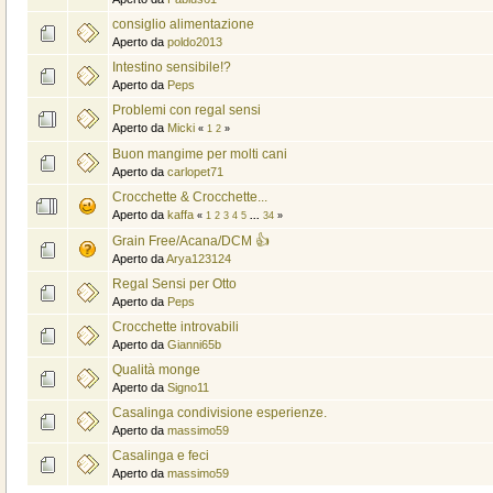
consiglio alimentazione
Aperto da
poldo2013
Intestino sensibile!?
Aperto da
Peps
Problemi con regal sensi
Aperto da
Micki
«
1
2
»
Buon mangime per molti cani
Aperto da
carlopet71
Crocchette & Crocchette...
Aperto da
kaffa
«
1
2
3
4
5
...
34
»
Grain Free/Acana/DCM 👍
Aperto da
Arya123124
Regal Sensi per Otto
Aperto da
Peps
Crocchette introvabili
Aperto da
Gianni65b
Qualità monge
Aperto da
Signo11
Casalinga condivisione esperienze.
Aperto da
massimo59
Casalinga e feci
Aperto da
massimo59