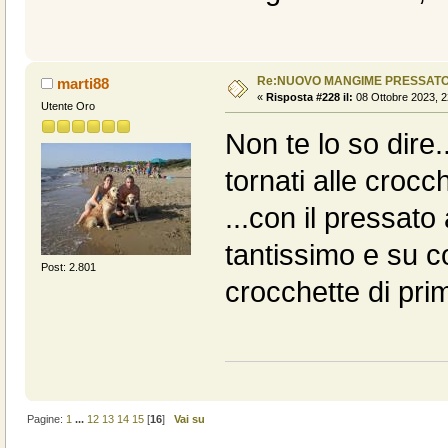
Re:NUOVO MANGIME PRESSATO
marti88
«
Risposta #228 il:
08 Ottobre 2023, 2
Utente Oro
Non te lo so dire
tornati alle croc
...con il pressat
tantissimo e su co
Post: 2.801
crocchette di pr
Pagine:
1
...
12
13
14
15
[
16
]
Vai su