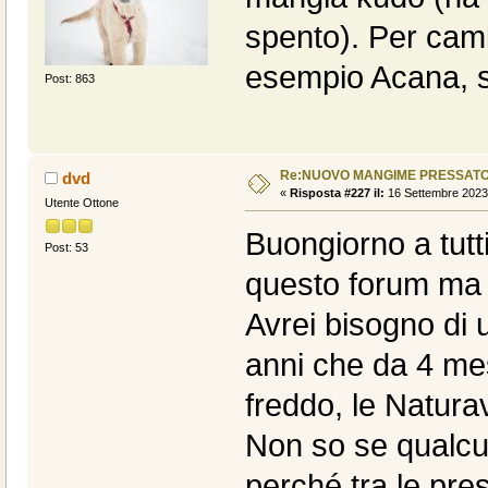
spento). Per cam
esempio Acana, s
Post: 863
Re:NUOVO MANGIME PRESSATO
dvd
«
Risposta #227 il:
16 Settembre 2023,
Utente Ottone
Buongiorno a tutt
Post: 53
questo forum ma 
Avrei bisogno di 
anni che da 4 me
freddo, le Natura
Non so se qualcun
perché tra le pre