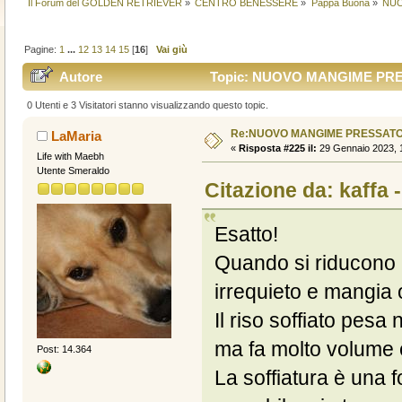
Il Forum del GOLDEN RETRIEVER
»
CENTRO BENESSERE
»
Pappa Buona
»
NUO
Pagine:
1
...
12
13
14
15
[
16
]
Vai giù
Autore
Topic: NUOVO MANGIME PRES
0 Utenti e 3 Visitatori stanno visualizzando questo topic.
Re:NUOVO MANGIME PRESSATO
LaMaria
«
Risposta #225 il:
29 Gennaio 2023, 1
Life with Maebh
Utente Smeraldo
Citazione da: kaffa 
Esatto!
Quando si riducono l
irrequieto e mangia 
Il riso soffiato pesa
ma fa molto volume 
Post: 14.364
La soffiatura è una f