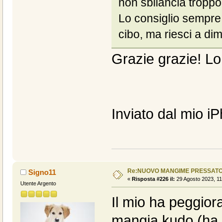
non sbilancia troppo 
Lo consiglio sempre 
cibo, ma riesci a dim
Grazie grazie! Lo
Inviato dal mio i
Re:NUOVO MANGIME PRESSATO
Signo11
«
Risposta #226 il:
29 Agosto 2023, 11
Utente Argento
Il mio ha peggior
mangia kudo (ha 