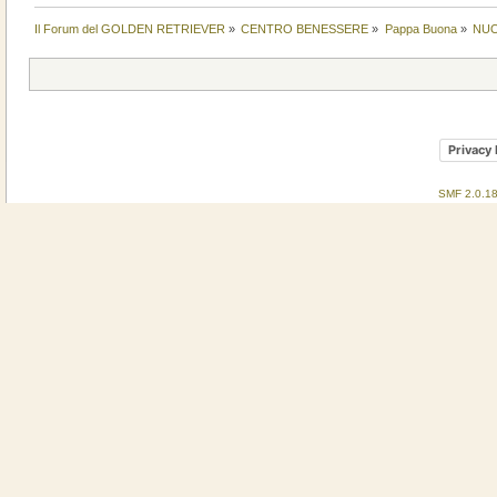
Il Forum del GOLDEN RETRIEVER
»
CENTRO BENESSERE
»
Pappa Buona
»
NUO
Privacy 
SMF 2.0.1