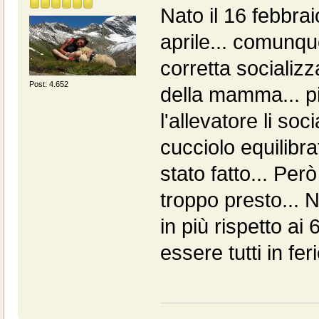
Nato il 16 febbrai
aprile... comunqu
corretta socializ
Post: 4.652
della mamma... p
l'allevatore li so
cucciolo equilibra
stato fatto... Per
troppo presto... 
in più rispetto a
essere tutti in fe