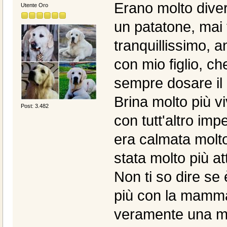
Erano molto dive
Utente Oro
un patatone, mai 
tranquillissimo,
con mio figlio, c
sempre dosare il 
Brina molto più v
Post: 3.482
con tutt'altro imp
era calmata molt
stata molto più at
Non ti so dire se 
più con la mamma 
veramente una ma