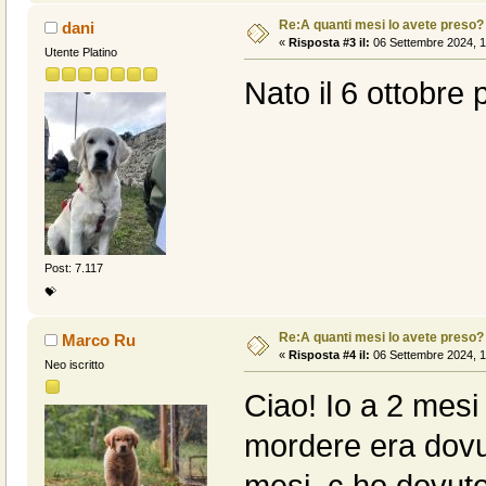
Re:A quanti mesi lo avete preso?
dani
«
Risposta #3 il:
06 Settembre 2024, 1
Utente Platino
Nato il 6 ottobre 
Post: 7.117
💝
Re:A quanti mesi lo avete preso?
Marco Ru
«
Risposta #4 il:
06 Settembre 2024, 1
Neo iscritto
Ciao! Io a 2 mesi
mordere era dovut
mesi, c ho dovuto