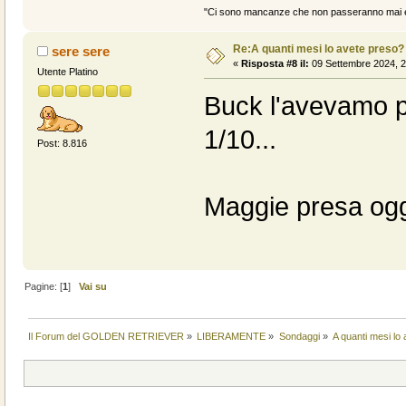
"Ci sono mancanze che non passeranno mai e 
Re:A quanti mesi lo avete preso?
sere sere
«
Risposta #8 il:
09 Settembre 2024, 2
Utente Platino
Buck l'avevamo pr
1/10...
Post: 8.816
Maggie presa oggi
Pagine: [
1
]
Vai su
Il Forum del GOLDEN RETRIEVER
»
LIBERAMENTE
»
Sondaggi
»
A quanti mesi lo