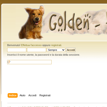
Benvenuto!
Effettua l'accesso
oppure
registrati
.
Inserisci il nome utente, la password e la durata della sessione.
Indice
Aiuto
Accedi
Registrati