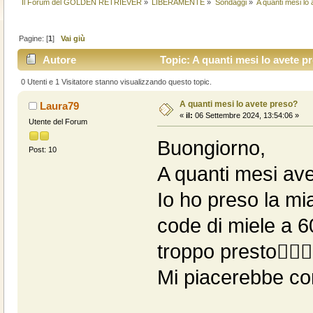
Il Forum del GOLDEN RETRIEVER
»
LIBERAMENTE
»
Sondaggi
»
A quanti mesi lo
Pagine: [
1
]
Vai giù
Autore
Topic: A quanti mesi lo avete p
0 Utenti e 1 Visitatore stanno visualizzando questo topic.
A quanti mesi lo avete preso?
Laura79
«
il:
06 Settembre 2024, 13:54:06 »
Utente del Forum
Buongiorno,
Post: 10
A quanti mesi avet
Io ho preso la mi
code di miele a 6
troppo presto🤷🏼‍♀️
Mi piacerebbe co