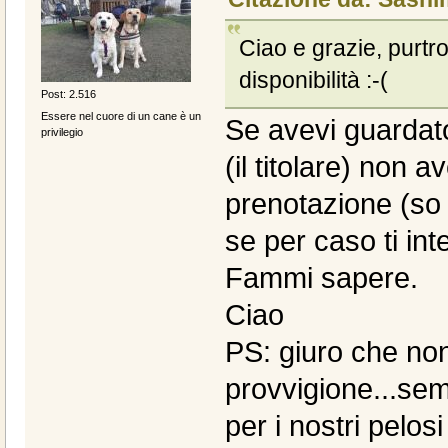
Ciao e grazie, purt
disponibilità :-(
Post: 2.516
Essere nel cuore di un cane è un
Se avevi guardat
privilegio
(il titolare) non 
prenotazione (so 
se per caso ti int
Fammi sapere.
Ciao
PS: giuro che no
provvigione...se
per i nostri pelos