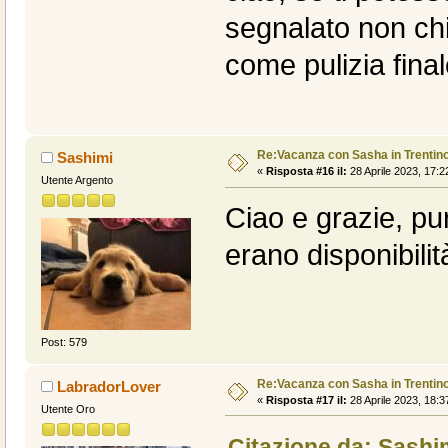
segnalato non chi
come pulizia final
Re:Vacanza con Sasha in Trentin
Sashimi
«
Risposta #16 il:
28 Aprile 2023, 17:2
Utente Argento
Ciao e grazie, p
erano disponibilità
Post: 579
Re:Vacanza con Sasha in Trentin
LabradorLover
«
Risposta #17 il:
28 Aprile 2023, 18:3
Utente Oro
Citazione da: Sashim