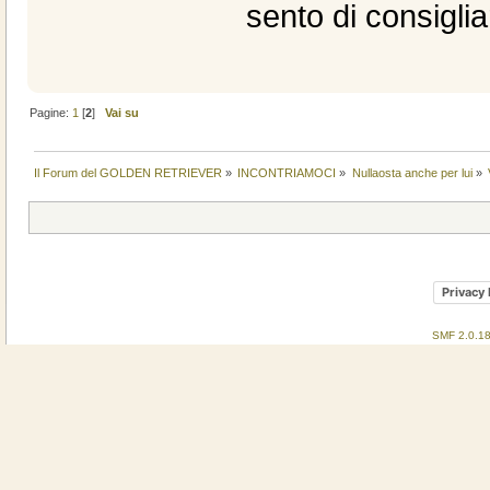
sento di consiglia
Pagine:
1
[
2
]
Vai su
Il Forum del GOLDEN RETRIEVER
»
INCONTRIAMOCI
»
Nullaosta anche per lui
»
Privacy 
SMF 2.0.1