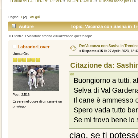
Il Forum del GOLDEN RETRIEVER
»
INCONTRIAMOCI
»
Nullaosta anche per lui
»
Pagine:
1
[
2
]
Vai giù
Autore
Topic: Vacanza con Sasha in Tre
0 Utenti e 1 Visitatore stanno visualizzando questo topic.
Re:Vacanza con Sasha in Trentin
LabradorLover
«
Risposta #15 il:
27 Aprile 2023, 18:4
Utente Oro
Citazione da: Sashim
Buongiorno a tutti, a
Selva di Val Garden
Post: 2.516
Il cane è ammesso co
Essere nel cuore di un cane è un
privilegio
Spero vada tutto be
Se mi trovo bene lo s
ciao, se ti potess