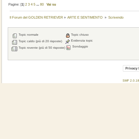
Pagine: [
1
]
2
3
4
5
...
80
Vai su
Il Forum del GOLDEN RETRIEVER
»
ARTE E SENTIMENTO 
»
Scrivendo
Topic normale
Topic chiuso
Evidenzia topic
Topic caldo (più di 20 risposte)
Sondaggio
Topic rovente (più di 50 risposte)
Privacy 
SMF 2.0.1