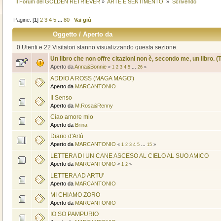
Il Forum del GOLDEN RETRIEVER
»
ARTE E SENTIMENTO 
»
Scrivendo
Pagine: [
1
]
2
3
4
5
...
80
Vai giù
Oggetto
/
Aperto da
0 Utenti e 22 Visitatori stanno visualizzando questa sezione.
Un libro che non offre citazioni non è, secondo me, un libro. 
Aperto da
Anna&Bonnie
«
1
2
3
4
5
...
26
»
ADDIO A ROSS (MAGA MAGO')
Aperto da
MARCANTONIO
Il Senso
Aperto da
M.Rosa&Renny
Ciao amore mio
Aperto da
Brina
Diario d'Artù
Aperto da
MARCANTONIO
«
1
2
3
4
5
...
15
»
LETTERA DI UN CANE ASCESO AL CIELO AL SUO AMICO
Aperto da
MARCANTONIO
«
1
2
»
LETTERA AD ARTU'
Aperto da
MARCANTONIO
MI CHIAMO ZORO
Aperto da
MARCANTONIO
IO SO PAMPURIO