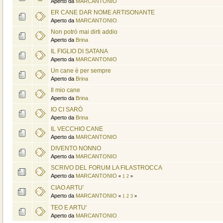
Aperto da
MARCANTONIO
ER CANE DAR NOME ARTISONANTE
Aperto da
MARCANTONIO
Non potrò mai dirti addio
Aperto da
Brina
IL FIGLIO DI SATANA
Aperto da
MARCANTONIO
Un cane è per sempre
Aperto da
Brina
Il mio cane
Aperto da
Brina
IO CI SARÒ
Aperto da
Brina
IL VECCHIO CANE
Aperto da
MARCANTONIO
DIVENTO NONNO
Aperto da
MARCANTONIO
SCRIVO DEL FORUM LA FILASTROCCA
Aperto da
MARCANTONIO
«
1
2
»
CIAO ARTU'
Aperto da
MARCANTONIO
«
1
2
3
»
TEO E ARTU'
Aperto da
MARCANTONIO