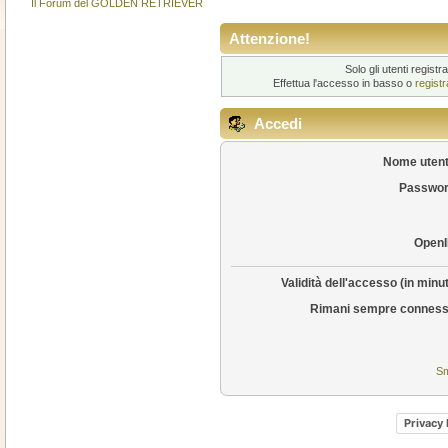
Il Forum del GOLDEN RETRIEVER
Attenzione!
Solo gli utenti regis
Effettua l'accesso in basso o
regist
Accedi
Nome utent
Passwor
OpenI
Validità dell'accesso (in minut
Rimani sempre conness
Sm
Privacy 