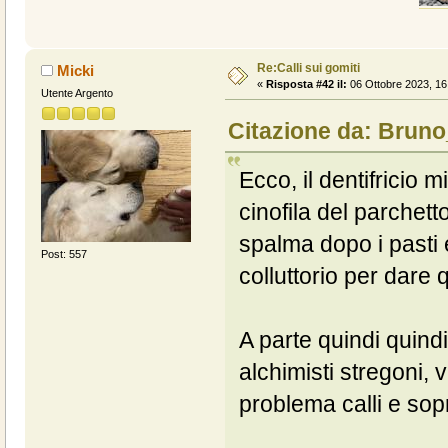
Re:Calli sui gomiti
Micki
«
Risposta #42 il:
06 Ottobre 2023, 16
Utente Argento
Citazione da: Bruno
Ecco, il dentifricio
cinofila del parchet
spalma dopo i pasti
Post: 557
colluttorio per dare q
A parte quindi quind
alchimisti stregoni,
problema calli e sop