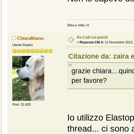
Elisa e shila <3
Re:Calli sui gomiti
ChiaraMamo
«
Risposta #36 il:
12 Novembre 2012, 
Utente Rubino
Citazione da: zaira 
grazie chiara....qui
per favore?
Post: 31.628
Io utilizzo Elast
thread... ci sono 