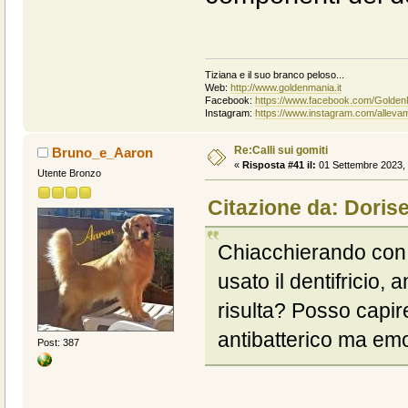
Tiziana e il suo branco peloso...
Web:
http://www.goldenmania.it
Facebook:
https://www.facebook.com/Golden
Instagram:
https://www.instagram.com/alleva
Re:Calli sui gomiti
Bruno_e_Aaron
«
Risposta #41 il:
01 Settembre 2023, 
Utente Bronzo
Citazione da: Dorise
Chiacchierando con
usato il dentifricio, 
risulta? Posso capir
antibatterico ma emo
Post: 387