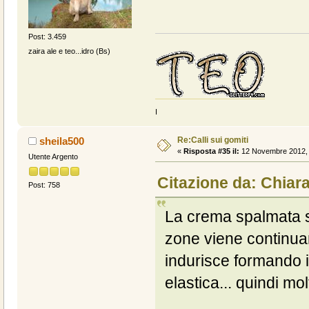
Post: 3.459
zaira ale e teo...idro (Bs)
I
Re:Calli sui gomiti
sheila500
«
Risposta #35 il:
12 Novembre 2012, 
Utente Argento
Citazione da: Chia
Post: 758
La crema spalmata su
zone viene continuam
indurisce formando il
elastica... quindi mol