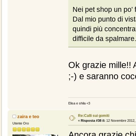
Nei pet shop un po' f
Dal mio punto di vist
quindi più concentrat
difficile da spalmare.
Ok grazie mille!!
;-) e saranno coc
Elisa e shila <3
Re:Calli sui gomiti
zaira e teo
«
Risposta #38 il:
12 Novembre 2012, 
Utente Oro
Ancora grazie chi