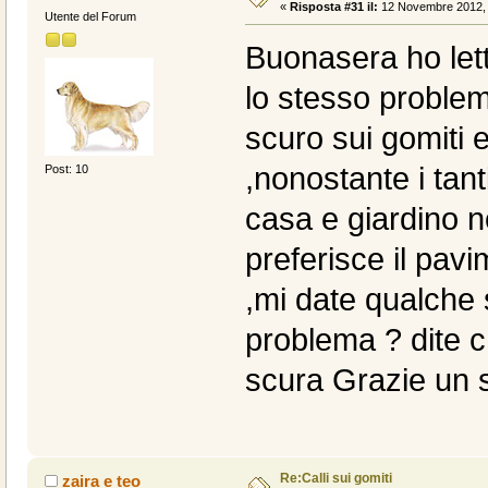
«
Risposta #31 il:
12 Novembre 2012, 
Utente del Forum
Buonasera ho lett
lo stesso problema
scuro sui gomiti 
,nonostante i tant
Post: 10
casa e giardino n
preferisce il pav
,mi date qualche 
problema ? dite ch
scura Grazie un sa
Re:Calli sui gomiti
zaira e teo