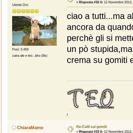
«
Risposta #32 il:
12 Novembre 2012, 
Utente Oro
ciao a tutti...ma
ancora da quando
perchè gli si me
un pò stupida,m
Post: 3.459
zaira ale e teo...idro (Bs)
crema su gomiti 
I
Re:Calli sui gomiti
ChiaraMamo
«
Risposta #33 il:
12 Novembre 2012, 