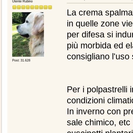
Utente Rubino
La crema spalmata
in quelle zone vi
per difesa si indu
più morbida ed ela
consigliano l'uso 
Post: 31.628
Per i polpastrelli
condizioni climati
In inverno con pr
sale chimico, etc