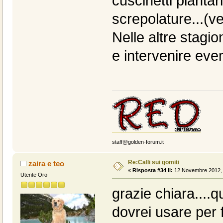
cuscinetti plantar
screpolature...(ve
Nelle altre stagion
e intervenire eve
staff@golden-forum.it
Re:Calli sui gomiti
zaira e teo
«
Risposta #34 il:
12 Novembre 2012, 
Utente Oro
grazie chiara....
dovrei usare per 