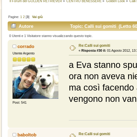
Il Forum del GOLDEN RETRIEVER
»
CENTRO BENESSERE
»
Golden Look
»
Calli
Pagine:
1
2
[
3
]
Vai giù
Autore
Topic: Calli sui gomiti (Letto 6
0 Utenti e 1 Visitatore stanno visualizzando questo topic.
Re:Calli sui gomiti
corrado
«
Risposta #30 il:
01 Agosto 2012, 13:
Utente Argento
a Eva stanno spunt
ora non aveva nien
ma così facendo 
vengono non van
Post: 541
Re:Calli sui gomiti
baboltob