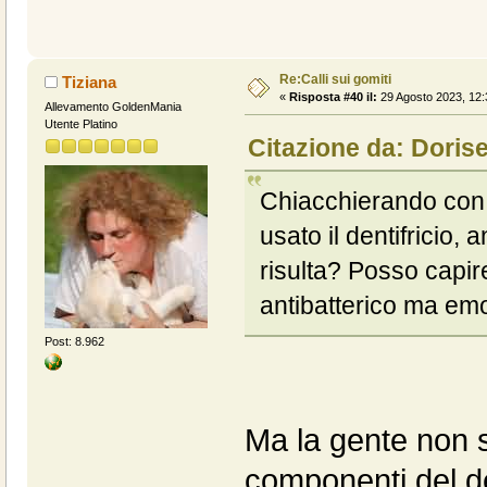
Re:Calli sui gomiti
Tiziana
«
Risposta #40 il:
29 Agosto 2023, 12:
Allevamento GoldenMania
Utente Platino
Citazione da: Dorise
Chiacchierando con
usato il dentifricio, 
risulta? Posso capir
antibatterico ma emo
Post: 8.962
Ma la gente non s
componenti del den