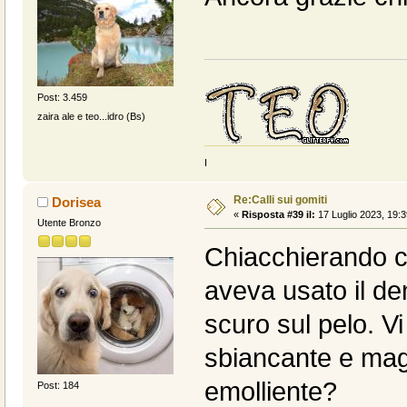
Post: 3.459
zaira ale e teo...idro (Bs)
I
Re:Calli sui gomiti
Dorisea
«
Risposta #39 il:
17 Luglio 2023, 19:3
Utente Bronzo
Chiacchierando c
aveva usato il den
scuro sul pelo. Vi
sbiancante e mag
emolliente?
Post: 184