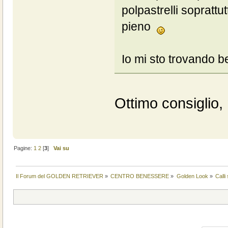
polpastrelli soprattu
pieno
Io mi sto trovando b
Ottimo consiglio,
Pagine:
1
2
[
3
]
Vai su
Il Forum del GOLDEN RETRIEVER
»
CENTRO BENESSERE
»
Golden Look
»
Calli