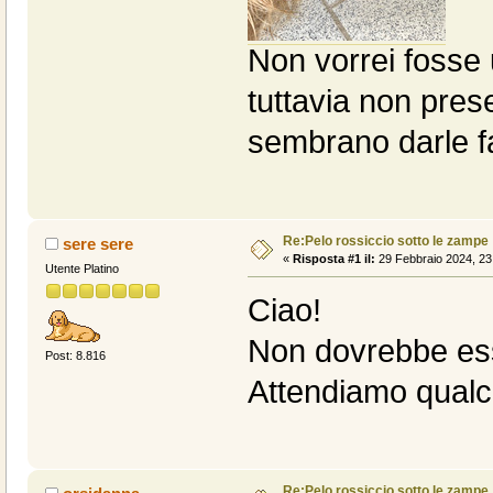
Non vorrei fosse u
tuttavia non pres
sembrano darle fa
Re:Pelo rossiccio sotto le zampe
sere sere
«
Risposta #1 il:
29 Febbraio 2024, 23
Utente Platino
Ciao!
Non dovrebbe ess
Post: 8.816
Attendiamo qualc
Re:Pelo rossiccio sotto le zampe