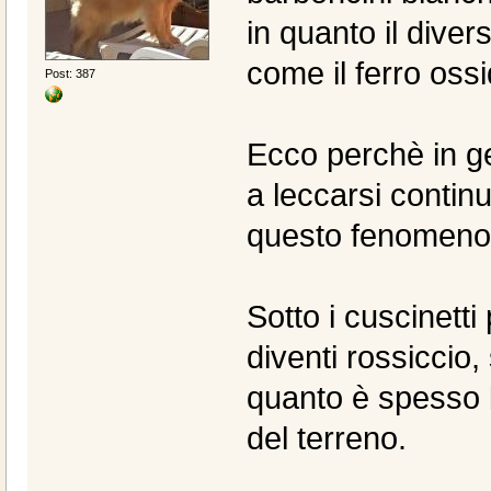
in quanto il diver
come il ferro oss
Post: 387
Ecco perchè in ge
a leccarsi contin
questo fenomeno 
Sotto i cuscinett
diventi rossiccio,
quanto è spesso b
del terreno.