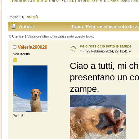
Il Forum del GOLDEN RETRIEVER
»
CENTRO BENESSERE
»
Golden Look
»
Pelo 
Pagine: [
1
]
Vai giù
Autore
Topic: Pelo rossiccio sotto le 
0 Utenti e 1 Visitatore stanno visualizzando questo topic.
Pelo rossiccio sotto le zampe
Valeria200026
«
il:
29 Febbraio 2024, 22:12:41 »
Neo iscritto
Ciao a tutti, mi c
presentano un col
zampe.
Post: 5