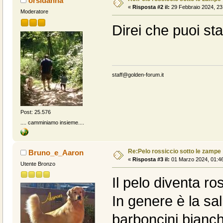
orsidanna
«
Risposta #2 il:
29 Febbraio 2024, 23
Moderatore
Direi che puoi sta
staff@golden-forum.it
Post: 25.576
.... camminiamo insieme....
Re:Pelo rossiccio sotto le zampe
Bruno_e_Aaron
«
Risposta #3 il:
01 Marzo 2024, 01:46
Utente Bronzo
Il pelo diventa ro
In genere è la sal
barboncini bianchi