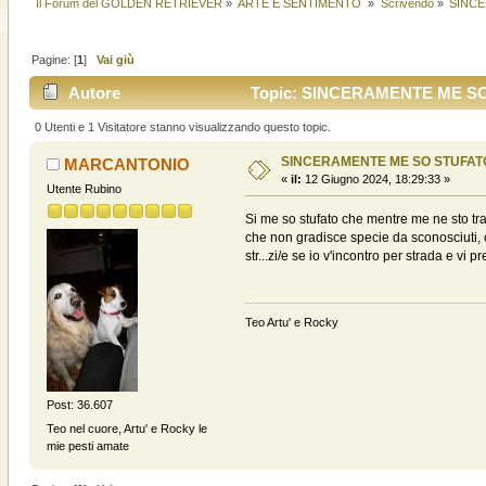
Il Forum del GOLDEN RETRIEVER
»
ARTE E SENTIMENTO 
»
Scrivendo
»
SINCE
Pagine: [
1
]
Vai giù
Autore
Topic: SINCERAMENTE ME SO S
0 Utenti e 1 Visitatore stanno visualizzando questo topic.
SINCERAMENTE ME SO STUFAT
MARCANTONIO
«
il:
12 Giugno 2024, 18:29:33 »
Utente Rubino
Si me so stufato che mentre me ne sto tra
che non gradisce specie da sconosciuti, c
str...zi/e se io v'incontro per strada e v
Teo Artu' e Rocky
Post: 36.607
Teo nel cuore, Artu' e Rocky le
mie pesti amate