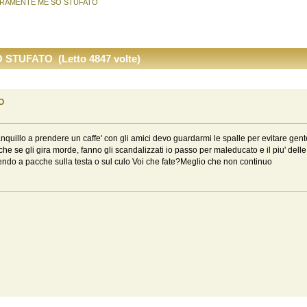
RAMENTE ME SO STUFATO
TUFATO (Letto 4847 volte)
O
nquillo a prendere un caffe' con gli amici devo guardarmi le spalle per evitare gen
he se gli gira morde, fanno gli scandalizzati io passo per maleducato e il piu' delle
i prendo a pacche sulla testa o sul culo Voi che fate?Meglio che non continuo