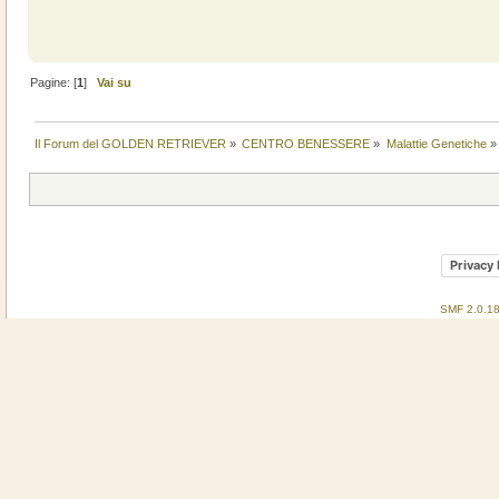
Pagine: [
1
]
Vai su
Il Forum del GOLDEN RETRIEVER
»
CENTRO BENESSERE
»
Malattie Genetiche
»
Privacy 
SMF 2.0.1