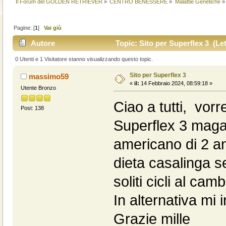
Il Forum del GOLDEN RETRIEVER
»
CENTRO BENESSERE
»
Malattie Genetiche
»
Pagine: [
1
]
Vai giù
Autore
Topic: Sito per Superflex 3 (Let
0 Utenti e 1 Visitatore stanno visualizzando questo topic.
Sito per Superflex 3
massimo59
«
il:
14 Febbraio 2024, 08:59:18 »
Utente Bronzo
Ciao a tutti, vorre
Post: 138
Superflex 3 maga
americano di 2 an
dieta casalinga se
soliti cicli al cam
In alternativa mi i
Grazie mille