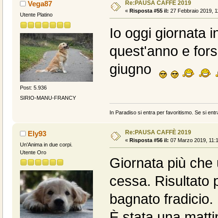
Re:PAUSA CAFFÈ 2019
Vega87
«
Risposta #55 il:
27 Febbraio 2019, 1
Utente Platino
Io oggi giornata i
quest'anno e fors
giugno
Post: 5.936
SIRIO-MANU-FRANCY
In Paradiso si entra per favoritismo. Se si entr
Re:PAUSA CAFFÈ 2019
Ely93
«
Risposta #56 il:
07 Marzo 2019, 11:1
Un'Anima in due corpi.
Utente Oro
Giornata più che
cessa. Risultato p
bagnato fradicio.
È stata una matti