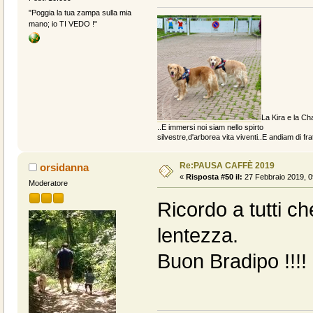
"Poggia la tua zampa sulla mia
mano; io TI VEDO !"
La Kira e la Cha
..E immersi noi siam nello spirto
silvestre,d'arborea vita viventi..E andiam di fratt
Re:PAUSA CAFFÈ 2019
orsidanna
«
Risposta #50 il:
27 Febbraio 2019, 0
Moderatore
Ricordo a tutti ch
lentezza.
Buon Bradipo !!!!