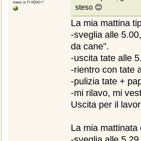
mano; io TI VEDO !"
steso 😊
La mia mattina ti
-sveglia alle 5.00
da cane".
-uscita tate alle 5
-rientro con tate 
-pulizia tate + pa
-mi rilavo, mi vest
Uscita per il lavo
La mia mattinata 
-sveglia alle 5.29