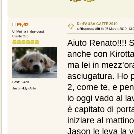
Re:PAUSA CAFFÈ 2019
Ely93
«
Risposta #59 il:
07 Marzo 2019, 13:2
Un'Anima in due corpi.
Utente Oro
Aiuto Renato!!!! 
anche con Kirotta 
ma lei in mezz'or
asciugatura. Ho 
Post: 3.420
2, come te, e pe
Jason~Ely~Anto
io oggi vado al la
è capitato di por
iniziare al matti
Jason le leva la 