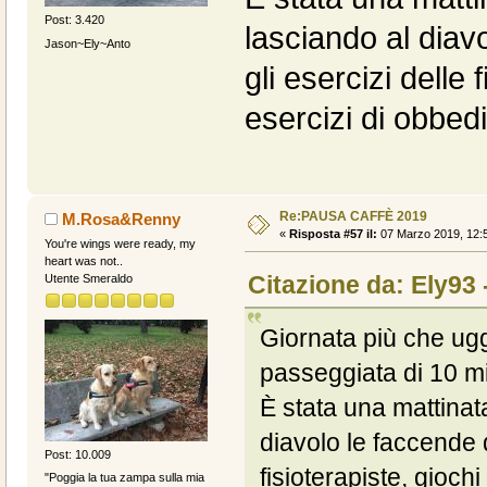
Post: 3.420
lasciando al diav
Jason~Ely~Anto
gli esercizi delle 
esercizi di obbed
Re:PAUSA CAFFÈ 2019
M.Rosa&Renny
«
Risposta #57 il:
07 Marzo 2019, 12:5
You're wings were ready, my
heart was not..
Citazione da: Ely93 
Utente Smeraldo
Giornata più che ug
passeggiata di 10 min
È stata una mattinat
diavolo le faccende d
Post: 10.009
fisioterapiste, gioch
"Poggia la tua zampa sulla mia