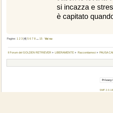
si incazza e stre
è capitato quando
Pagine:
1
2
3
[
4
]
5
6
7
8
...
15
Vai su
Il Forum del GOLDEN RETRIEVER
»
LIBERAMENTE
»
Raccontiamoci
»
PAUSA CA
Privacy 
SMF 2.0.1