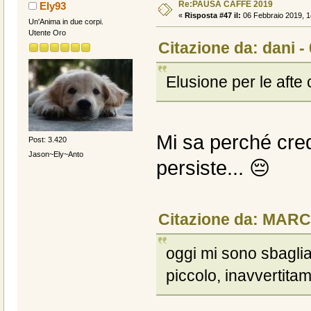
Re:PAUSA CAFFÈ 2019
Ely93
«
Risposta #47 il:
06 Febbraio 2019, 1
Un'Anima in due corpi.
Utente Oro
Citazione da: dani -
Elusione per le afte
Mi sa perché cre
Post: 3.420
Jason~Ely~Anto
persiste... 😔
Citazione da: MARC
oggi mi sono sbaglia
piccolo, inavvertita