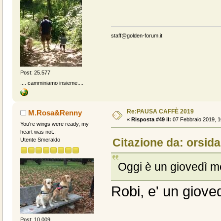
staff@golden-forum.it
Post: 25.577
.... camminiamo insieme....
Re:PAUSA CAFFÈ 2019
M.Rosa&Renny
«
Risposta #49 il:
07 Febbraio 2019, 1
You're wings were ready, my
heart was not..
Citazione da: orsida
Utente Smeraldo
Oggi è un giovedì 
Robi, e' un gioved
Post: 10.009