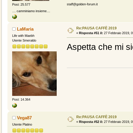
staff@golden-forum.it
Post: 25.577
.... camminiamo insieme....
Re:PAUSA CAFFÈ 2019
LaMaria
«
Risposta #51 il:
27 Febbraio 2019, 0
Life with Maebh
Utente Smeraldo
Aspetta che mi s
Post: 14.364
Re:PAUSA CAFFÈ 2019
Vega87
«
Risposta #52 il:
27 Febbraio 2019, 0
Utente Platino