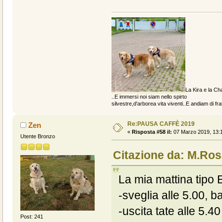
La Kira e la Cha
..E immersi noi siam nello spirto
silvestre,d'arborea vita viventi..E andiam di fratt
Re:PAUSA CAFFÈ 2019
Zen
«
Risposta #58 il:
07 Marzo 2019, 13:1
Utente Bronzo
Citazione da: M.Ros
La mia mattina tipo E
-sveglia alle 5.00, b
-uscita tate alle 5.40
Post: 241