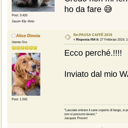
ho da fare 😅
Post: 3.420
Jason~Ely~Anto
Re:PAUSA CAFFÈ 2019
Alice Dinoia
«
Risposta #54 il:
27 Febbraio 2019, 1
Utente Oro
Ecco perché.!!!!
Inviato dal mio 
Post: 1.592
"Lasciate entrare il cane coperto di fango, si pu
non si possono lavare."
Jacques Prevert