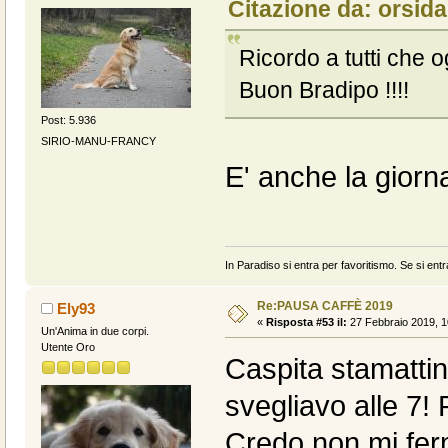
Citazione da: orsida
Ricordo a tutti che o
Buon Bradipo !!!!
Post: 5.936
SIRIO-MANU-FRANCY
E' anche la giorn
In Paradiso si entra per favoritismo. Se si entr
Re:PAUSA CAFFÈ 2019
Ely93
«
Risposta #53 il:
27 Febbraio 2019, 1
Un'Anima in due corpi.
Utente Oro
Caspita stamattin
svegliavo alle 7! 
Credo non mi ferm