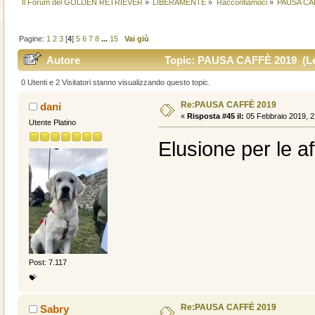
Il Forum del GOLDEN RETRIEVER
»
LIBERAMENTE
»
Raccontiamoci
»
PAUSA CA
Pagine:
1
2
3
[
4
]
5
6
7
8
...
15
Vai giù
Autore
Topic: PAUSA CAFFÈ 2019 (Let
0 Utenti e 2 Visitatori stanno visualizzando questo topic.
Re:PAUSA CAFFÈ 2019
dani
«
Risposta #45 il:
05 Febbraio 2019, 2
Utente Platino
Elusione per le a
Post: 7.117
💝
Re:PAUSA CAFFÈ 2019
Sabry