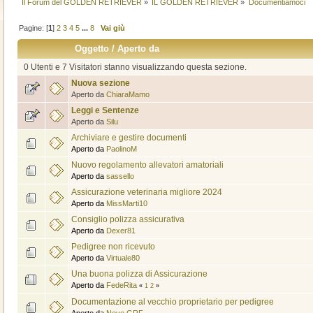
Il Forum del GOLDEN RETRIEVER
»
IL GOLDEN RETRIEVER
»
Documentiamoci
Pagine: [
1
]
2
3
4
5
...
8
Vai giù
Oggetto
/
Aperto da
0 Utenti e 7 Visitatori stanno visualizzando questa sezione.
Nuova sezione
Aperto da
ChiaraMamo
Leggi e Sentenze
Aperto da
Silu
Archiviare e gestire documenti
Aperto da
PaolinoM
Nuovo regolamento allevatori amatoriali
Aperto da
sassello
Assicurazione veterinaria migliore 2024
Aperto da
MissMarti10
Consiglio polizza assicurativa
Aperto da
Dexer81
Pedigree non ricevuto
Aperto da
Virtuale80
Una buona polizza di Assicurazione
Aperto da
FedeRita
«
1
2
»
Documentazione al vecchio proprietario per pedigree
Aperto da
Neve GRF