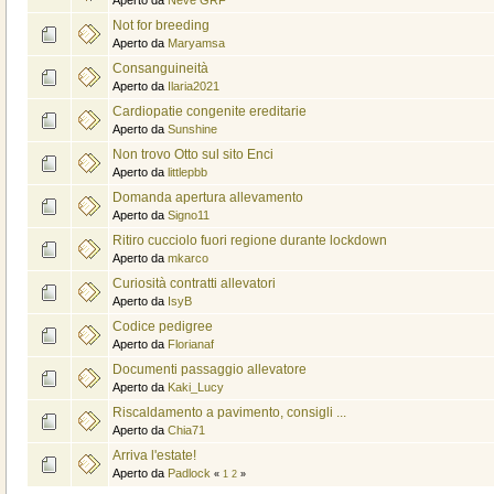
Not for breeding
Aperto da
Maryamsa
Consanguineità
Aperto da
Ilaria2021
Cardiopatie congenite ereditarie
Aperto da
Sunshine
Non trovo Otto sul sito Enci
Aperto da
littlepbb
Domanda apertura allevamento
Aperto da
Signo11
Ritiro cucciolo fuori regione durante lockdown
Aperto da
mkarco
Curiosità contratti allevatori
Aperto da
IsyB
Codice pedigree
Aperto da
Florianaf
Documenti passaggio allevatore
Aperto da
Kaki_Lucy
Riscaldamento a pavimento, consigli ...
Aperto da
Chia71
Arriva l'estate!
Aperto da
Padlock
«
1
2
»