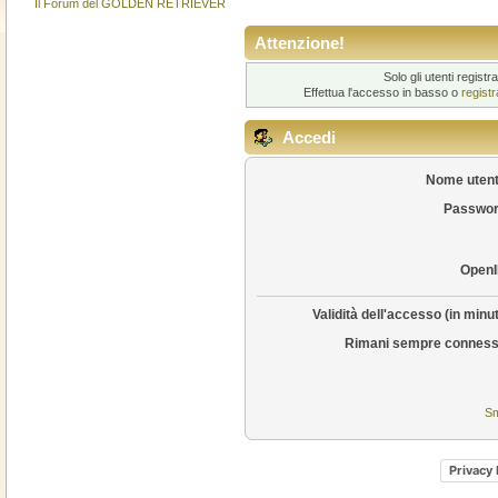
Il Forum del GOLDEN RETRIEVER
Attenzione!
Solo gli utenti regis
Effettua l'accesso in basso o
regist
Accedi
Nome utent
Passwor
OpenI
Validità dell'accesso (in minut
Rimani sempre conness
Sm
Privacy 