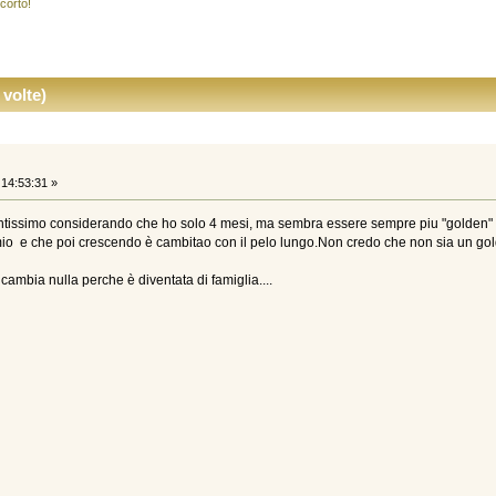
 corto!
volte)
14:53:31 »
tantissimo considerando che ho solo 4 mesi, ma sembra essere sempre piu "golden" 
 mio e che poi crescendo è cambitao con il pelo lungo.Non credo che non sia un go
cambia nulla perche è diventata di famiglia....