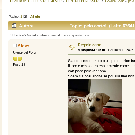
Il Forum del GOLDEN RETRIEVER
»
CENTRO BENESSERE
»
Golden Look
»
pelo
Pagine:
1
[
2
]
Vai giù
Autore
Topic: pelo corto! (Letto 63641 
0 Utenti e 2 Visitatori stanno visualizzando questo topic.
Re:pelo corto!
Alexs
«
Risposta #15 il:
11 Settembre 2025, 
Utente del Forum
Sta crescendo un po piu il pelo.... Non 
Post: 13
il loro cucciolo era esattamente come il
con poco pelo) hahaha..
Spero sia cosi anche se poi alla fine non 