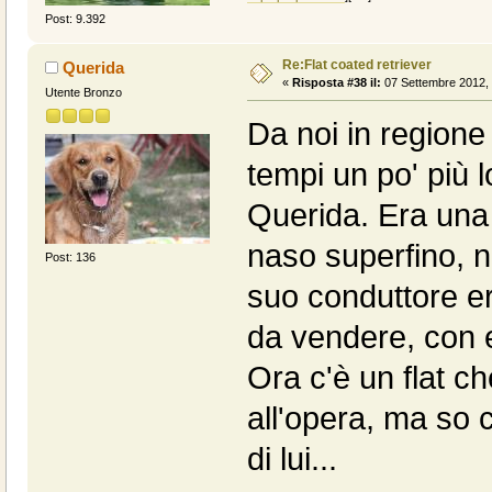
Post: 9.392
Re:Flat coated retriever
Querida
«
Risposta #38 il:
07 Settembre 2012, 
Utente Bronzo
Da noi in regione 
tempi un po' più 
Querida. Era una 
naso superfino, no
Post: 136
suo conduttore er
da vendere, con es
Ora c'è un flat ch
all'opera, ma so 
di lui...