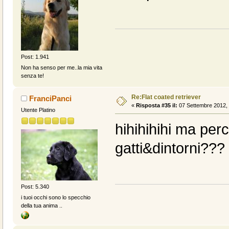
Post: 1.941
Non ha senso per me..la mia vita
senza te!
Re:Flat coated retriever
FranciPanci
«
Risposta #35 il:
07 Settembre 2012, 
Utente Platino
hihihihihi ma perc
gatti&dintorni??
Post: 5.340
i tuoi occhi sono lo specchio
della tua anima ..