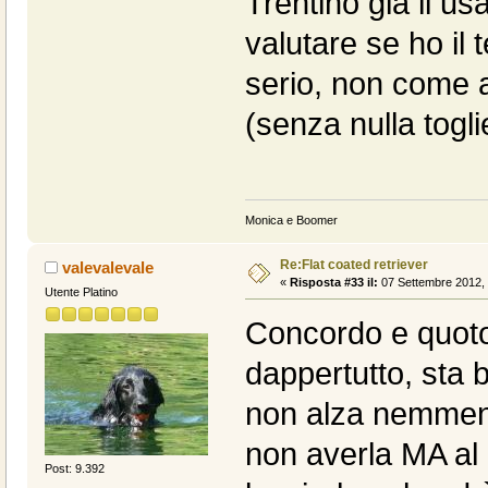
Trentino già li us
valutare se ho il
serio, non come 
(senza nulla togli
Monica e Boomer
Re:Flat coated retriever
valevalevale
«
Risposta #33 il:
07 Settembre 2012, 
Utente Platino
Concordo e quoto,
dappertutto, sta 
non alza nemmeno
non averla MA al
Post: 9.392