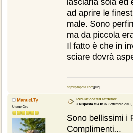
lasciarla sola ed
ad aprire le fines
male. Sono perfino
ma da piccola era
Il fatto è che in
sciare dovrà aspe
http://pitapata.com
]
[/url]
Re:Flat coated retriever
Manuel.Ty
«
Risposta #34 il:
07 Settembre 2012, 
Utente Oro
Sono bellissimi i F
Complimenti...