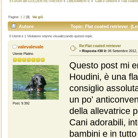
Il Forum del GOLDEN RETRIEVER
»
LIBERAMENTE
»
Gatti e Dintorni
»
Flat coated
Pagine:
1
2
[
3
]
Vai giù
Autore
Topic: Flat coated retriever (Le
0 Utenti e 1 Visitatore stanno visualizzando questo topic.
Re:Flat coated retriever
valevalevale
«
Risposta #30 il:
06 Settembre 2012, 
Utente Platino
Questo post mi er
Houdini, è una fla
consiglio assolu
un po' anticonven
Post: 9.392
della allevatrice p
Cani adorabili, int
bambini e in tutt