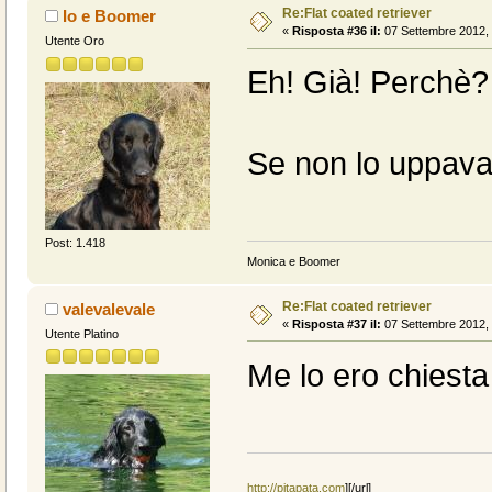
Re:Flat coated retriever
Io e Boomer
«
Risposta #36 il:
07 Settembre 2012, 
Utente Oro
Eh! Già! Perchè?
Se non lo uppava 
Post: 1.418
Monica e Boomer
Re:Flat coated retriever
valevalevale
«
Risposta #37 il:
07 Settembre 2012, 
Utente Platino
Me lo ero chiesta
http://pitapata.com
]
[/url]