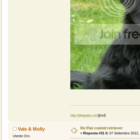
http://pitapata.com
]
[/url]
Re:Flat coated retriever
Vale & Molly
«
Risposta #31 il:
07 Settembre 2012, 
Utente Oro