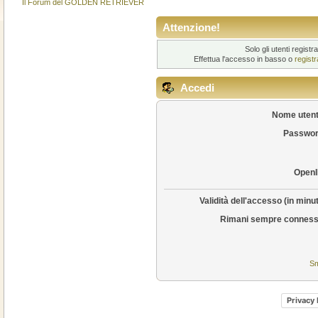
Il Forum del GOLDEN RETRIEVER
Attenzione!
Solo gli utenti regis
Effettua l'accesso in basso o
regist
Accedi
Nome utent
Passwor
OpenI
Validità dell'accesso (in minut
Rimani sempre conness
Sm
Privacy 