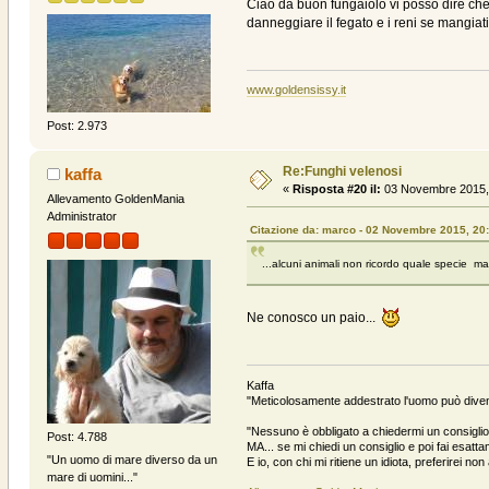
Ciao da buon fungaiolo vi posso dire che i
danneggiare il fegato e i reni se mangia
www.goldensissy.it
Post: 2.973
Re:Funghi velenosi
kaffa
«
Risposta #20 il:
03 Novembre 2015, 
Allevamento GoldenMania
Administrator
Citazione da: marco - 02 Novembre 2015, 20
...alcuni animali non ricordo quale specie m
Ne conosco un paio...
Kaffa
"Meticolosamente addestrato l'uomo può divent
"Nessuno è obbligato a chiedermi un consiglio 
Post: 4.788
MA... se mi chiedi un consiglio e poi fai esattam
"Un uomo di mare diverso da un
E io, con chi mi ritiene un idiota, preferirei no
mare di uomini..."