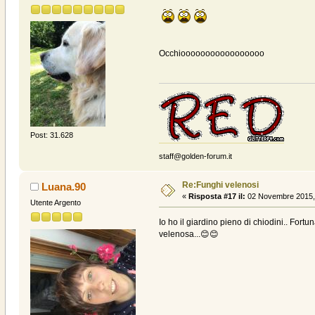
Occhiooooooooooooooooo
Post: 31.628
staff@golden-forum.it
Re:Funghi velenosi
Luana.90
«
Risposta #17 il:
02 Novembre 2015, 
Utente Argento
Io ho il giardino pieno di chiodini.. For
velenosa...😊😊