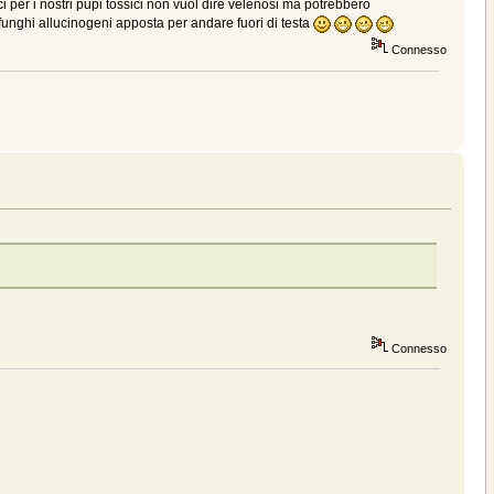
i per i nostri pupi tossici non vuol dire velenosi ma potrebbero
funghi allucinogeni apposta per andare fuori di testa
Connesso
Connesso