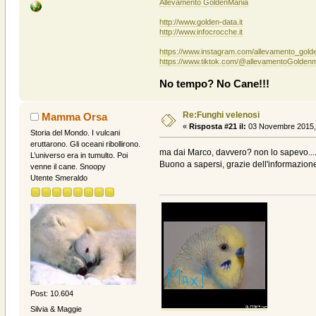
Allevamento GoldenMania
http://www.golden-data.it
http://www.infocrocche.it
https://www.instagram.com/allevamento_gold
https://www.tiktok.com/@allevamentoGolden
No tempo? No Cane!!!
Re:Funghi velenosi
Mamma Orsa
«
Risposta #21 il:
03 Novembre 2015, 
Storia del Mondo. I vulcani
eruttarono. Gli oceani ribollirono.
ma dai Marco, davvero? non lo sapevo......
L’universo era in tumulto. Poi
Buono a sapersi, grazie dell'informazio
venne il cane. Snoopy
Utente Smeraldo
Post: 10.604
Silvia & Maggie