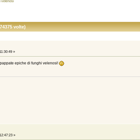
 velenosi
74375 volte)
11:30:49 »
 pappate epiche di funghi velenosi!
12:47:23 »