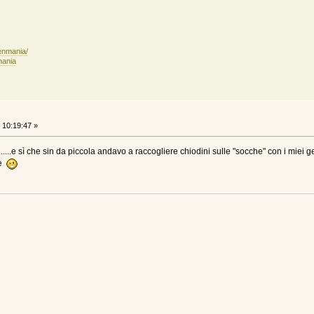
enmania/
mania
10:19:47 »
...e sì che sin da piccola andavo a raccogliere chiodini sulle "socche" con i miei ge
ne