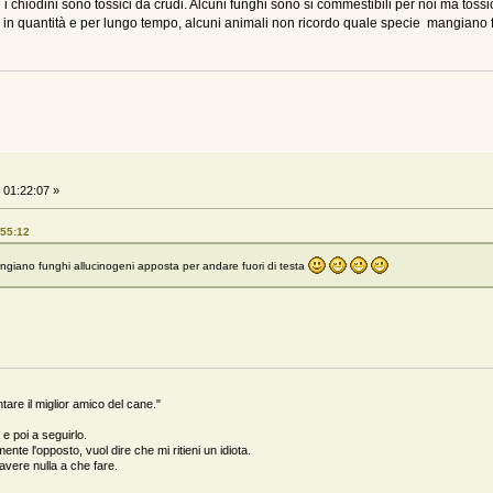
 chiodini sono tossici da crudi. Alcuni funghi sono si commestibili per noi ma tossic
ti in quantità e per lungo tempo, alcuni animali non ricordo quale specie mangiano 
01:22:07 »
:55:12
angiano funghi allucinogeni apposta per andare fuori di testa
are il miglior amico del cane."
e poi a seguirlo.
ente l'opposto, vuol dire che mi ritieni un idiota.
n avere nulla a che fare.