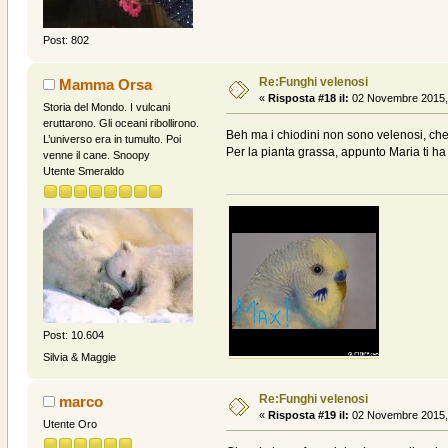
Post: 802
Re:Funghi velenosi
Mamma Orsa
«
Risposta #18 il:
02 Novembre 2015, 
Storia del Mondo. I vulcani
eruttarono. Gli oceani ribollirono.
Beh ma i chiodini non sono velenosi, che
L’universo era in tumulto. Poi
Per la pianta grassa, appunto Maria ti ha
venne il cane. Snoopy
Utente Smeraldo
Post: 10.604
Silvia & Maggie
Re:Funghi velenosi
marco
«
Risposta #19 il:
02 Novembre 2015, 
Utente Oro