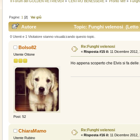
Il Forum del GOLDEN RETRIEVER
»
CENTRO BENESSERE
»
Pronto Vet!
»
Funghi
Pagine:
1
[
2
]
Vai giù
Autore
Topic: Funghi velenosi (Letto 
0 Utenti e 1 Visitatore stanno visualizzando questo topic.
Re:Funghi velenosi
Bolso82
«
Risposta #15 il:
11 Dicembre 2012, 
Utente Ottone
Ho appena scoperto che Elvis si fa delle
Post: 52
Re:Funghi velenosi
ChiaraMamo
«
Risposta #16 il:
11 Dicembre 2012, 
Utente Rubino