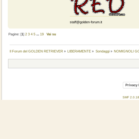
staff@golden-forum.it
Pagine: [
1
]
2
3
4
5
...
19
Vai su
Il Forum del GOLDEN RETRIEVER
»
LIBERAMENTE
»
Sondaggi
»
NOMIGNOLI GO
Privacy 
SMF 2.0.1