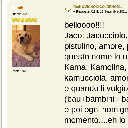
Re:NOMIGNOLI GOLDENOSI....
mik
«
Risposta #12 il:
17 Settembre 2011, 
Utente Oro
belloooo!!!!
Jaco: Jacucciolo,
pistulino, amore,
questo nome lo usa
Kama: Kamolina, 
Post: 3.022
kamucciola, amo
e quando li volgi
(bau+bambini= ba
e poi ogni nomign
momento....eh lo 