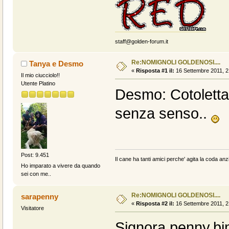
staff@golden-forum.it
Re:NOMIGNOLI GOLDENOSI....
Tanya e Desmo
«
Risposta #1 il:
16 Settembre 2011, 2
Il mio ciucciolo!!
Utente Platino
Desmo: Cotoletta,
senza senso..
Post: 9.451
Il cane ha tanti amici perche' agita la coda anzi
Ho imparato a vivere da quando
sei con me..
Re:NOMIGNOLI GOLDENOSI....
sarapenny
«
Risposta #2 il:
16 Settembre 2011, 2
Visitatore
Signora penny,bim