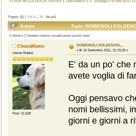
Il Forum del GOLDEN RETRIEVER
»
LIBERAMENTE
»
Sondaggi
»
NOMIGNOLI GO
Pagine: [
1
]
2
3
4
5
...
19
Vai giù
Autore
Topic: NOMIGNOLI GOLDENOSI..
0 Utenti e 2 Visitatori stanno visualizzando questo topic.
NOMIGNOLI GOLDENOSI....
ChiaraMamo
«
il:
16 Settembre 2011, 21:19:26 »
Utente Rubino
E' da un po' che 
avete voglia di f
Oggi pensavo che 
nomi bellissimi, 
Post: 31.628
giorni e giorni a rif