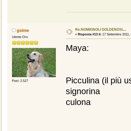
Re:NOMIGNOLI GOLDENOSI....
gsime
«
Risposta #13 il:
17 Settembre 2011, 
Utente Oro
Maya:
Picculina (il più u
Post: 2.527
signorina
culona