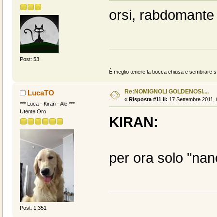
orsi, rabdomante 
Post: 53
È meglio tenere la bocca chiusa e sembrare stup
Re:NOMIGNOLI GOLDENOSI....
LucaTO
«
Risposta #11 il:
17 Settembre 2011, 
*** Luca - Kiran - Ale ***
Utente Oro
KIRAN:
per ora solo "na
Post: 1.351