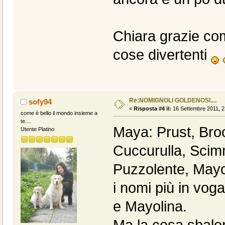
Chiara grazie come
cose divertenti
Re:NOMIGNOLI GOLDENOSI....
sofy94
«
Risposta #4 il:
16 Settembre 2011, 2
come è bello il mondo insieme a
te....
Maya: Prust, Broo
Utente Platino
Cuccurulla, Sci
Puzzolente, Mayo
i nomi più in vog
e Mayolina.
Ma la cosa sbalord