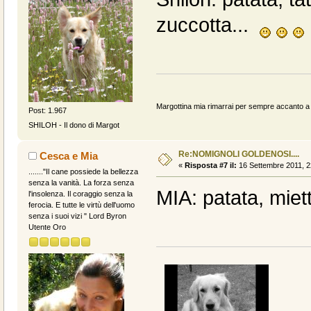
zuccotta...
Margottina mia rimarrai per sempre accanto a n
Post: 1.967
SHILOH - Il dono di Margot
Re:NOMIGNOLI GOLDENOSI....
Cesca e Mia
«
Risposta #7 il:
16 Settembre 2011, 2
......."Il cane possiede la bellezza
senza la vanità. La forza senza
MIA: patata, mie
l'insolenza. Il coraggio senza la
ferocia. E tutte le virtù dell'uomo
senza i suoi vizi " Lord Byron
Utente Oro