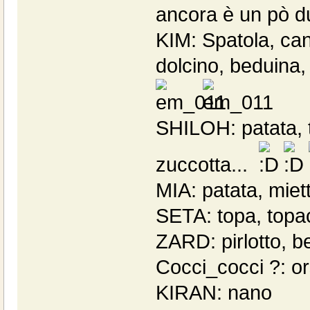
ancora è un pò dur
KIM: Spatola, ca
dolcino, beduina,
SHILOH: patata, t
zuccotta...
MIA: patata, mie
SETA: topa, topa
ZARD: pirlotto, b
Cocci_cocci ?: o
KIRAN: nano