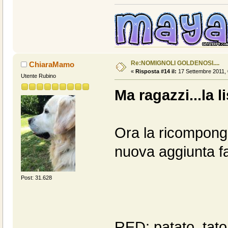
Re:NOMIGNOLI GOLDENOSI....
ChiaraMamo
«
Risposta #14 il:
17 Settembre 2011, 
Utente Rubino
Ma ragazzi...la 
Ora la ricompong
nuova aggiunta fat
Post: 31.628
RED: patato, tat