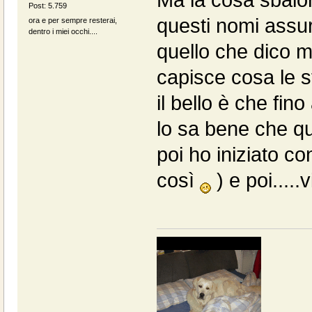
Post: 5.759
questi nomi assur
ora e per sempre resterai,
dentro i miei occhi....
quello che dico ma
capisce cosa le 
il bello è che fi
lo sa bene che qu
poi ho iniziato c
così
) e poi.....