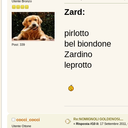
Utente Bronzo
Zard:
pirlotto
bel biondone
Post: 339
Zardino
leprotto
Re:NOMIGNOLI GOLDENOSI....
cocci_cocci
«
Risposta #10 il:
17 Settembre 2011, 
Utente Ottone