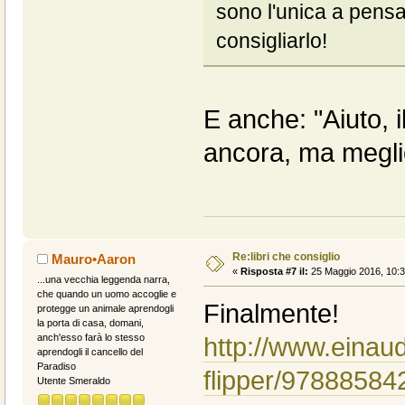
sono l'unica a pensa
consigliarlo!
E anche: "Aiuto, i
ancora, ma megli
Re:libri che consiglio
Mauro•Aaron
«
Risposta #7 il:
25 Maggio 2016, 10:3
...una vecchia leggenda narra,
che quando un uomo accoglie e
Finalmente!
protegge un animale aprendogli
la porta di casa, domani,
anch'esso farà lo stesso
http://www.einaudi
aprendogli il cancello del
Paradiso
flipper/97888584
Utente Smeraldo