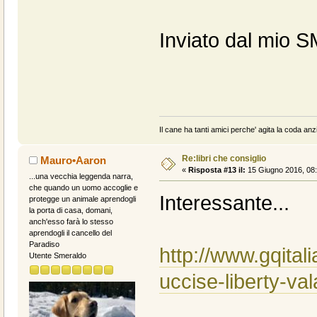
Inviato dal mio 
Il cane ha tanti amici perche' agita la coda anzi
Re:libri che consiglio
Mauro•Aaron
«
Risposta #13 il:
15 Giugno 2016, 08:
...una vecchia leggenda narra,
che quando un uomo accoglie e
Interessante...
protegge un animale aprendogli
la porta di casa, domani,
anch'esso farà lo stesso
aprendogli il cancello del
Paradiso
http://www.gqitali
Utente Smeraldo
uccise-liberty-val