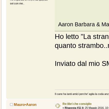
sei con me..
Aaron Barbara & Ma
Ho letto "La stran
quanto strambo..mi
Inviato dal mio 
Il cane ha tanti amici perche' agita la coda anzi
Re:libri che consiglio
Mauro•Aaron
«
Risposta #11 il:
25 Maggio 2016, 10: