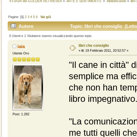
Il Forum del GOLDEN RETRIEVER
»
ARTE E SENTIMENTO 
»
Bibliotecando
»
libr
Pagine: [
1
]
2
3
4
5
6
Vai giù
Autore
Topic: libri che consiglio (Letto
0 Utenti e 1 Visitatore stanno visualizzando questo topic.
libri che consiglio
iaia
«
il:
19 Febbraio 2011, 20:52:57 »
Utente Oro
"Il cane in città
semplice ma effic
che non han tempo
libro impegnativo
Post: 1.282
"La comunicazion
me tutti quelli c