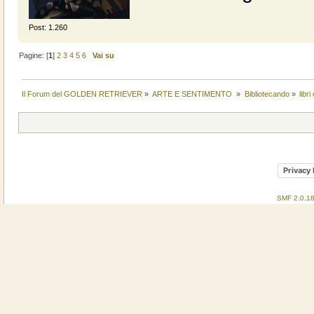
Post: 1.260
Pagine: [
1
]
2
3
4
5
6
Vai su
Il Forum del GOLDEN RETRIEVER
»
ARTE E SENTIMENTO 
»
Bibliotecando
»
libr
Privacy 
SMF 2.0.1