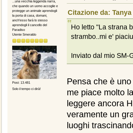
...una vecchia leggenda narra,
che quando un uomo accoglie e
Citazione da: Tanya
protegge un animale aprendogli
la porta di casa, domani,
anch'esso farà lo stesso
Ho letto "La strana b
aprendogli il cancello del
Paradiso
strambo..mi e' piaciu
Utente Smeraldo
Inviato dal mio SM-
Pensa che è uno 
Post: 13.481
Solo il tempo ci dirà!
me piace molto la
leggere ancora H
veramente un gra
luoghi trascinand