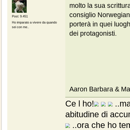
molto la sua scrittur
consiglio Norwegia
Post: 9.451
porterà in quei luog
Ho imparato a vivere da quando
sei con me..
dei protagonisti.
Aaron Barbara & Ma
Ce l ho!
..ma 
abitudine di accumu
..ora che ho tem