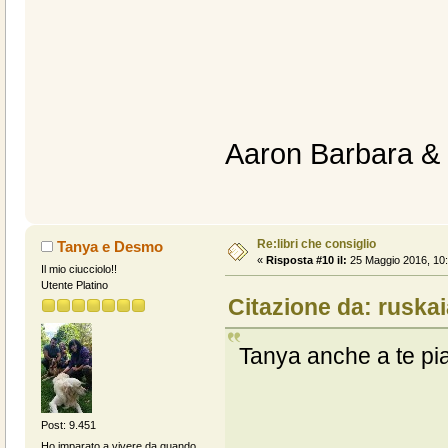
Aaron Barbara &
Re:libri che consiglio
Tanya e Desmo
«
Risposta #10 il:
25 Maggio 2016, 10:
Il mio ciucciolo!!
Utente Platino
Citazione da: ruskai
Tanya anche a te p
Post: 9.451
Ho imparato a vivere da quando