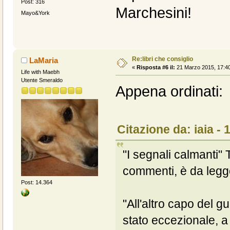
Post: 316
Marchesini!
Mayo&York
Re:libri che consiglio
LaMaria
«
Risposta #6 il:
21 Marzo 2015, 17:40
Life with Maebh
Utente Smeraldo
Appena ordinati:
Citazione da: iaia -
"I segnali calmanti"
commenti, è da legg
Post: 14.364
"All'altro capo del g
stato eccezionale, 