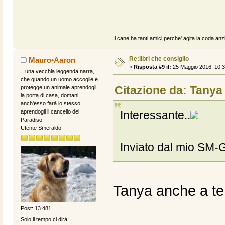
Il cane ha tanti amici perche' agita la coda anzi
Re:libri che consiglio
Mauro•Aaron
«
Risposta #9 il:
25 Maggio 2016, 10:3
...una vecchia leggenda narra,
che quando un uomo accoglie e
Citazione da: Tanya
protegge un animale aprendogli
la porta di casa, domani,
anch'esso farà lo stesso
Interessante..
aprendogli il cancello del
Paradiso
Utente Smeraldo
Inviato dal mio SM-
Tanya anche a t
Post: 13.481
Solo il tempo ci dirà!