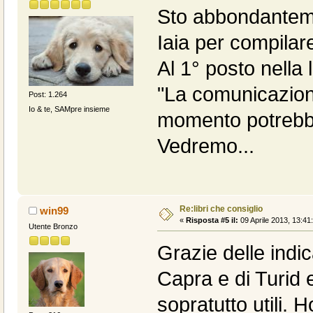
Sto abbondanteme
Iaia per compilare
Al 1° posto nella
"La comunicazione
Post: 1.264
Io & te, SAMpre insieme
momento potrebbe
Vedremo...
Re:libri che consiglio
win99
«
Risposta #5 il:
09 Aprile 2013, 13:41
Utente Bronzo
Grazie delle indica
Capra e di Turid 
sopratutto utili. H