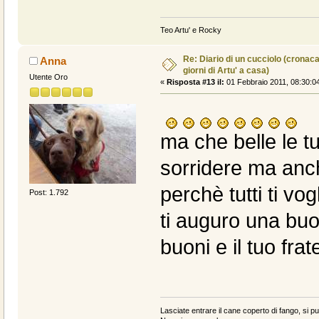
Teo Artu' e Rocky
Re: Diario di un cucciolo (cronac
Anna
giorni di Artu' a casa)
Utente Oro
«
Risposta #13 il:
01 Febbraio 2011, 08:30:0
ma che belle le tu
sorridere ma anc
perchè tutti ti vo
Post: 1.792
ti auguro una buo
buoni e il tuo fra
Lasciate entrare il cane coperto di fango, si può