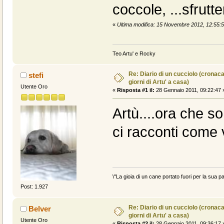
coccole, ...sfrutt
«
Ultima modifica: 15 Novembre 2012, 12:55:
Teo Artu' e Rocky
Re: Diario di un cucciolo (cronac
stefi
giorni di Artu' a casa)
Utente Oro
«
Risposta #1 il:
28 Gennaio 2011, 09:22:47 
Artù....ora che s
ci racconti come
\"La gioia di un cane portato fuori per la sua pa
Post: 1.927
Re: Diario di un cucciolo (cronac
Belver
giorni di Artu' a casa)
Utente Oro
«
Risposta #2 il:
28 Gennaio 2011, 09:36:17 