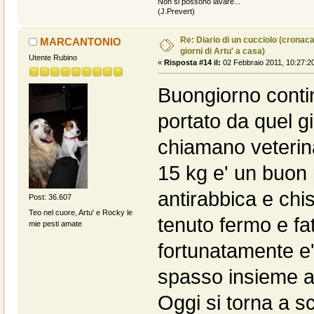
Non si possono lavare...
(J.Prevert)
Re: Diario di un cucciolo (cronac
MARCANTONIO
giorni di Artu' a casa)
Utente Rubino
«
Risposta #14 il:
02 Febbraio 2011, 10:27:2
Buongiorno contin
portato da quel 
chiamano veterina
15 kg e' un buon p
antirabbica e chi
Post: 36.607
Teo nel cuore, Artu' e Rocky le
tenuto fermo e fa
mie pesti amate
fortunatamente e'
spasso insieme al 
Oggi si torna a s