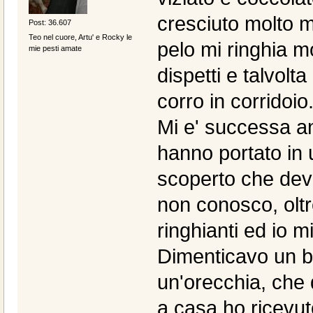
cresciuto molto mi 
Post: 36.607
Teo nel cuore, Artu' e Rocky le
pelo mi ringhia m
mie pesti amate
dispetti e talvolt
corro in corridoio
Mi e' successa an
hanno portato in
scoperto che devo
non conosco, oltre
ringhianti ed io 
Dimenticavo un b
un'orecchia, che 
a casa ho ricevut