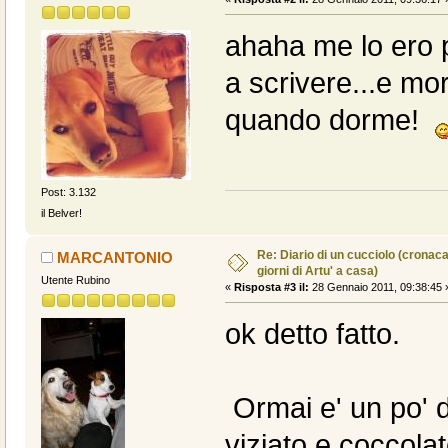
ahaha me lo ero p
a scrivere...e mor
quando dorme!
Post: 3.132
il Belver!
Re: Diario di un cucciolo (cronac
MARCANTONIO
giorni di Artu' a casa)
Utente Rubino
«
Risposta #3 il:
28 Gennaio 2011, 09:38:45 
ok detto fatto.
Ormai e' un po' d
viziato e coccola