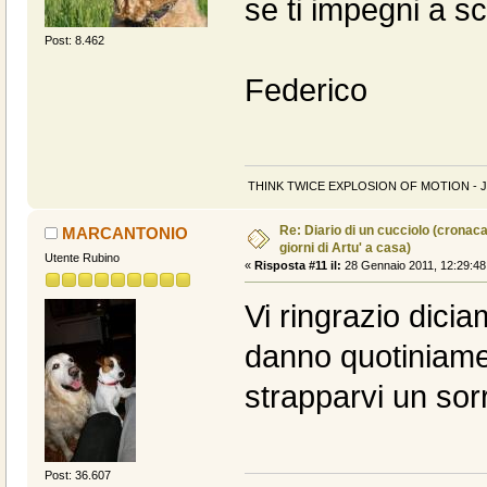
se ti impegni a sc
Post: 8.462
Federico
THINK TWICE EXPLOSION OF MOTION - J
Re: Diario di un cucciolo (cronac
MARCANTONIO
giorni di Artu' a casa)
Utente Rubino
«
Risposta #11 il:
28 Gennaio 2011, 12:29:48
Vi ringrazio dici
danno quotiniamen
strapparvi un sorr
Post: 36.607