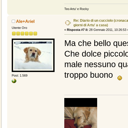
Teo Artu' e Rocky
Re: Diario di un cucciolo (cronac
Ale+Ariel
giorni di Artu' a casa)
Utente Oro
«
Risposta #7 il:
28 Gennaio 2011, 10:26:53 
Ma che bello ques
Che dolce piccolo 
male nessuno qua
troppo buono
Post: 1.569