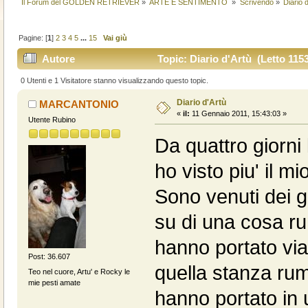
Il Forum del GOLDEN RETRIEVER
»
ARTE E SENTIMENTO 
»
Scrivendo
»
Diario 
Pagine: [
1
]
2
3
4
5
...
15
Vai giù
Autore
Topic: Diario d'Artù (Letto 1153
0 Utenti e 1 Visitatore stanno visualizzando questo topic.
Diario d'Artù
MARCANTONIO
«
il:
11 Gennaio 2011, 15:43:03 »
Utente Rubino
Da quattro giorni 
ho visto piu' il mi
Sono venuti dei gi
su di una cosa r
hanno portato via
Post: 36.607
quella stanza rum
Teo nel cuore, Artu' e Rocky le
mie pesti amate
hanno portato in