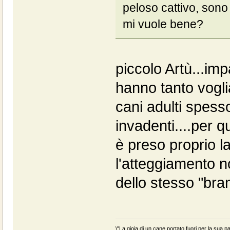
peloso cattivo, sono 
mi vuole bene?
piccolo Artù...imp
hanno tanto vogli
cani adulti spesso
invadenti....per q
è preso proprio la
l'atteggiamento no
dello stesso "br
\"La gioia di un cane portato fuori per la sua pa