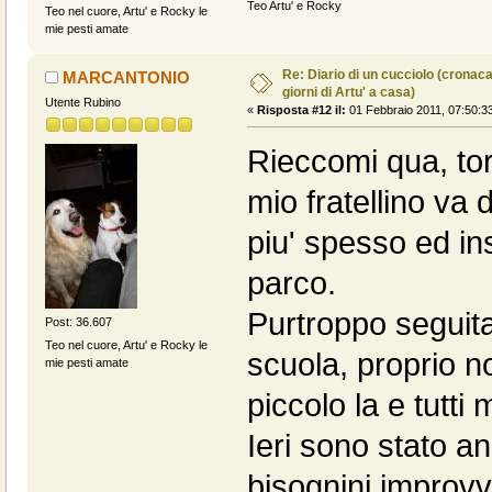
Teo Artu' e Rocky
Teo nel cuore, Artu' e Rocky le
mie pesti amate
Re: Diario di un cucciolo (cronac
MARCANTONIO
giorni di Artu' a casa)
Utente Rubino
«
Risposta #12 il:
01 Febbraio 2011, 07:50:3
Rieccomi qua, tor
mio fratellino va
piu' spesso ed i
parco.
Purtroppo seguita
Post: 36.607
Teo nel cuore, Artu' e Rocky le
scuola, proprio no
mie pesti amate
piccolo la e tutti
Ieri sono stato an
bisognini improvvi