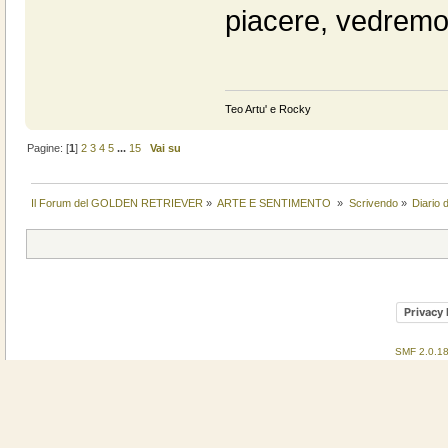
piacere, vedremo 
Teo Artu' e Rocky
Pagine: [
1
]
2
3
4
5
...
15
Vai su
Il Forum del GOLDEN RETRIEVER
»
ARTE E SENTIMENTO 
»
Scrivendo
»
Diario 
Privacy 
SMF 2.0.1