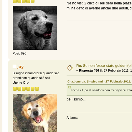
Ne ho visti 2 cuccioli ieri sera nella pia
mi ha detto di averne anche due adulti, ch
Post: 896
Re: Se non fosse stato golden (o la
joy
«
Risposta #56 il:
27 Febbraio 2011, 1
Bisogna innamorarsi quando si è
pronti non quando si è soli
Citazione da: jimpiccanti - 27 Febbraio 2011,
Utente Oro
anche il lupo di saarloos non mi dispiace affat
bellissimo...
Arianna