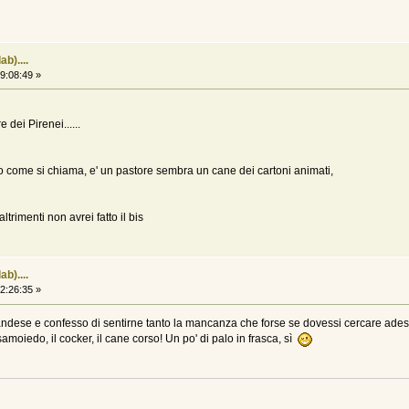
b)....
9:08:49 »
dei Pirenei......
o come si chiama, e' un pastore sembra un cane dei cartoni animati,
trimenti non avrei fatto il bis
b)....
2:26:35 »
andese e confesso di sentirne tanto la mancanza che forse se dovessi cercare adesso 
samoiedo, il cocker, il cane corso! Un po' di palo in frasca, sì