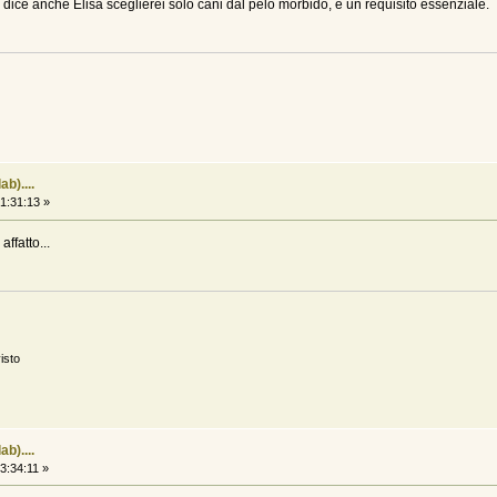
dice anche Elisa sceglierei solo cani dal pelo morbido, è un requisito essenziale.
b)....
1:31:13 »
ffatto...
isto
b)....
3:34:11 »