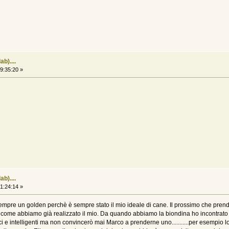
b)....
9:35:20 »
b)....
1:24:14 »
empre un golden perchè è sempre stato il mio ideale di cane. Il prossimo che pren
o come abbiamo già realizzato il mio. Da quando abbiamo la biondina ho incontrato u
ci e intelligenti ma non convincerò mai Marco a prenderne uno...........per esempio l