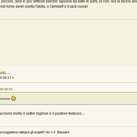
iccolo, anzi e' piu' difficile perche' sguscia da tutte le parti, io con Teo la faccio an
i forse avrei scelto l'akita, o l'amstaff o il jack russel
b)....
0:28:17 »
 16:28:51
 bernese
acciono molto il setter inglese e il pastore tedesco....
asseggiatina rallegra gli angeli\"<br />J. Bastaire