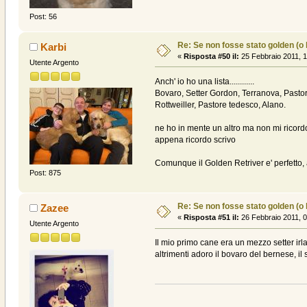
Post: 56
Re: Se non fosse stato golden (o la
Karbi
«
Risposta #50 il:
25 Febbraio 2011, 1
Utente Argento
Anch' io ho una lista............
Bovaro, Setter Gordon, Terranova, Pastore 
Rottweiller, Pastore tedesco, Alano.
ne ho in mente un altro ma non mi ricord
appena ricordo scrivo
Comunque il Golden Retriver e' perfetto, al
Post: 875
Re: Se non fosse stato golden (o la
Zazee
«
Risposta #51 il:
26 Febbraio 2011, 0
Utente Argento
Il mio primo cane era un mezzo setter irl
altrimenti adoro il bovaro del bernese, il 