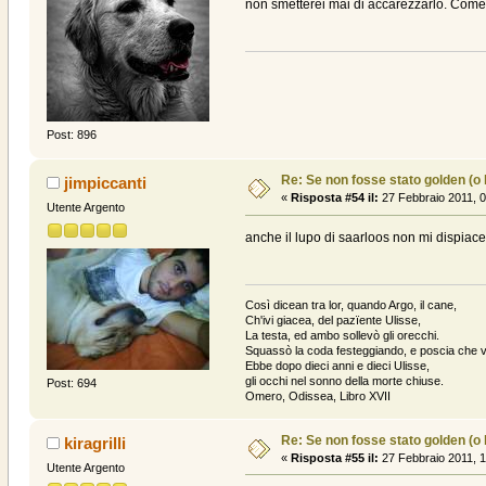
non smetterei mai di accarezzarlo. Come 
Post: 896
Re: Se non fosse stato golden (o la
jimpiccanti
«
Risposta #54 il:
27 Febbraio 2011, 0
Utente Argento
anche il lupo di saarloos non mi dispiace a
Così dicean tra lor, quando Argo, il cane,
Ch'ivi giacea, del pazïente Ulisse,
La testa, ed ambo sollevò gli orecchi.
Squassò la coda festeggiando, e poscia che v
Ebbe dopo dieci anni e dieci Ulisse,
gli occhi nel sonno della morte chiuse.
Post: 694
Omero, Odissea, Libro XVII
Re: Se non fosse stato golden (o la
kiragrilli
«
Risposta #55 il:
27 Febbraio 2011, 1
Utente Argento