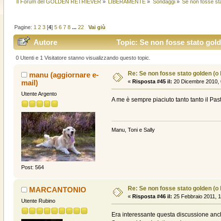
Il Forum del GOLDEN RETRIEVER
»
LIBERAMENTE
»
Sondaggi
»
Se non fosse stat
Pagine:
1
2
3
[
4
]
5
6
7
8
...
22
Vai giù
Autore
Topic: Se non fosse stato golde
0 Utenti e 1 Visitatore stanno visualizzando questo topic.
Re: Se non fosse stato golden (o la
manu (aggiornare e-
mail)
«
Risposta #45 il:
20 Dicembre 2010, 
Utente Argento
A me è sempre piaciuto tanto tanto il P
Manu, Toni e Sally
Post: 564
Re: Se non fosse stato golden (o la
MARCANTONIO
«
Risposta #46 il:
25 Febbraio 2011, 1
Utente Rubino
Era interessante questa discussione anche