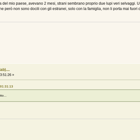
zza del mio paese, avevano 2 mesi, strani sembrano proprio due lupi veri selvaggi. U
e però non sono docili con gli estranei, solo con la famiglia, non li porta mai fuori 
b)....
3:51:26 »
 01:31:13
to...