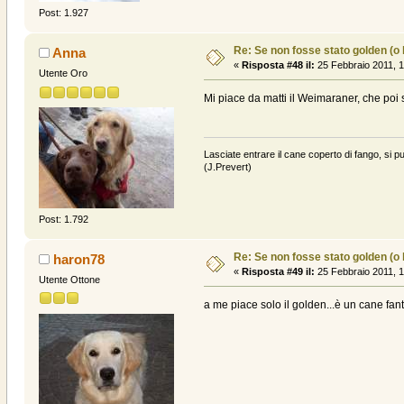
Post: 1.927
Re: Se non fosse stato golden (o la
Anna
«
Risposta #48 il:
25 Febbraio 2011, 1
Utente Oro
Mi piace da matti il Weimaraner, che poi 
Lasciate entrare il cane coperto di fango, si pu
(J.Prevert)
Post: 1.792
Re: Se non fosse stato golden (o la
haron78
«
Risposta #49 il:
25 Febbraio 2011, 1
Utente Ottone
a me piace solo il golden...è un cane fan