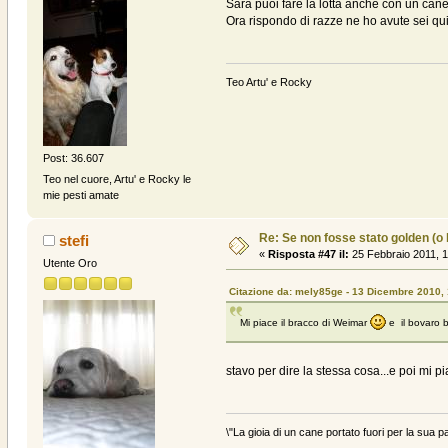
Sara puoi fare la lotta anche con un cane p
Ora rispondo di razze ne ho avute sei quind
Teo Artu' e Rocky
Post: 36.607
Teo nel cuore, Artu' e Rocky le
mie pesti amate
Re: Se non fosse stato golden (o la
stefi
«
Risposta #47 il:
25 Febbraio 2011, 1
Utente Oro
Citazione da: mely85ge - 13 Dicembre 2010,
Mi piace il bracco di Weimar
e il bovaro
stavo per dire la stessa cosa...e poi mi pi
\"La gioia di un cane portato fuori per la sua p