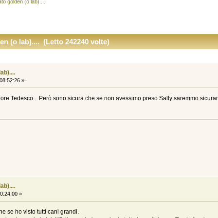
o golden (o lab)....
n (o lab).... (Letto 242240 volte)
b)....
08:52:26 »
astore Tedesco... Però sono sicura che se non avessimo preso Sally saremmo sicura
b)....
0:24:00 »
 se ho visto tutti cani grandi.