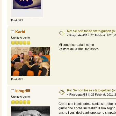
Post: 529
Re: Se non fosse stato golden (o la
Karbi
«
Risposta #52 il:
26 Febbraio 2011, 0
Utente Argento
MI sono ricordata il nome
Pastore della Brie, fantastico
Post: 875
Re: Se non fosse stato golden (o la
kiragrilli
«
Risposta #53 il:
26 Febbraio 2011, 2
Utente Argento
Credo che la mia prima scelta sarebbe s
giusto che anche lui realizzi il suo sogn
anche i così detti cani topo, sono simpati