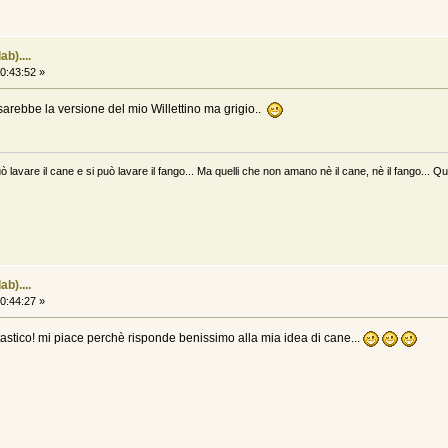
b)....
0:43:52 »
sarebbe la versione del mio Willettino ma grigio..
ò lavare il cane e si può lavare il fango... Ma quelli che non amano nè il cane, nè il fango... Qu
b)....
0:44:27 »
tastico! mi piace perchè risponde benissimo alla mia idea di cane...