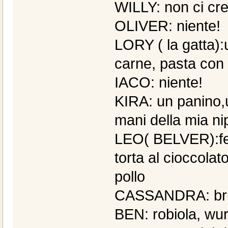
WILLY: non ci cr
OLIVER: niente!
LORY ( la gatta):
carne, pasta con i
IACO: niente!
KIRA: un panino,
mani della mia ni
LEO( BELVER):fett
torta al cioccolat
pollo
CASSANDRA: bru
BEN: robiola, wurs