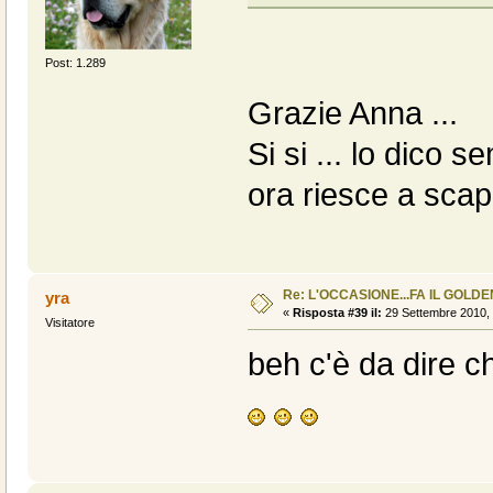
Post: 1.289
Grazie Anna ...
Si si ... lo dico
ora riesce a sca
Re: L'OCCASIONE...FA IL GOLDEN
yra
«
Risposta #39 il:
29 Settembre 2010, 
Visitatore
beh c'è da dire c