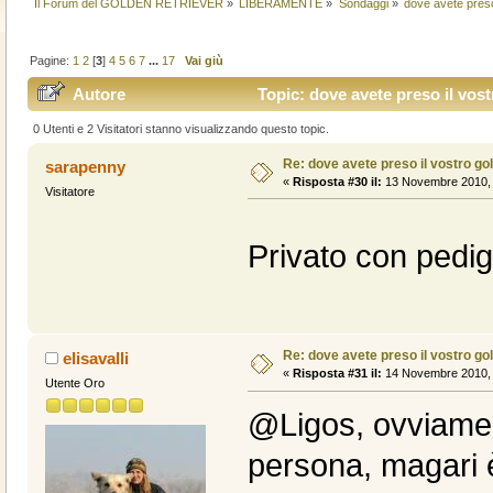
Il Forum del GOLDEN RETRIEVER
»
LIBERAMENTE
»
Sondaggi
»
dove avete preso
Pagine:
1
2
[
3
]
4
5
6
7
...
17
Vai giù
Autore
Topic: dove avete preso il vost
0 Utenti e 2 Visitatori stanno visualizzando questo topic.
Re: dove avete preso il vostro go
sarapenny
«
Risposta #30 il:
13 Novembre 2010, 
Visitatore
Privato con ped
Re: dove avete preso il vostro go
elisavalli
«
Risposta #31 il:
14 Novembre 2010, 
Utente Oro
@Ligos, ovviamen
persona, magari è