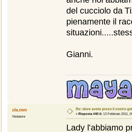
del cucciolo da T
pienamente il racc
situazioni.....ste
Gianni.
Re: dove avete preso il vostro go
cla.mm
«
Risposta #40 il:
13 Febbraio 2011, 0
Visitatore
Lady l'abbiamo pr