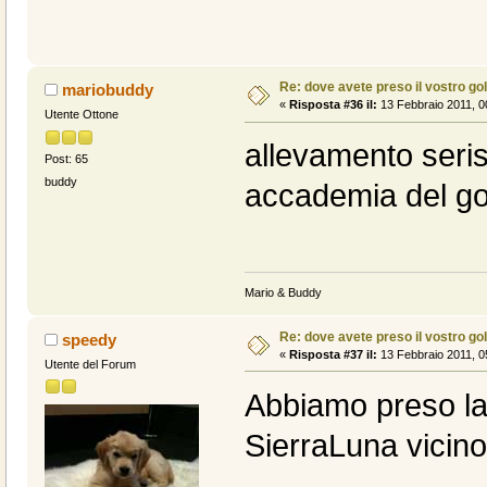
Re: dove avete preso il vostro go
mariobuddy
«
Risposta #36 il:
13 Febbraio 2011, 0
Utente Ottone
allevamento seris
Post: 65
buddy
accademia del go
Mario & Buddy
Re: dove avete preso il vostro go
speedy
«
Risposta #37 il:
13 Febbraio 2011, 0
Utente del Forum
Abbiamo preso la
SierraLuna vicino A