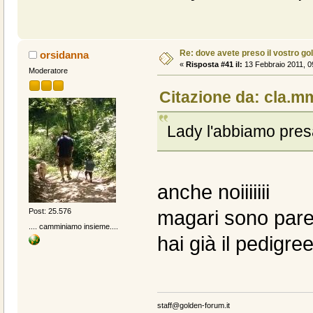
Re: dove avete preso il vostro go
orsidanna
«
Risposta #41 il:
13 Febbraio 2011, 0
Moderatore
Citazione da: cla.mm
Lady l'abbiamo presa
anche noiiiiiii
magari sono paren
Post: 25.576
.... camminiamo insieme....
hai già il pedigre
staff@golden-forum.it