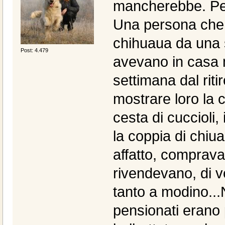
mancherebbe. Però
Una persona che 
chihuaua da una 
Post: 4.479
avevano in casa
settimana dal riti
mostrare loro la c
cesta di cuccioli
la coppia di chiu
affatto, compravan
rivendevano, di v
tanto a modino...N
pensionati erano 