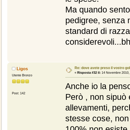
Ma quando sento d
pedigree, senza 
standard di razz
considerevoli...bh
Re: dove avete preso il vostro go
Ligos
«
Risposta #32 il:
14 Novembre 2010, 
Utente Bronzo
Anche io la pens
Post: 142
Però , non sipuò
allevamenti, perc
stesse cose, non
100% non esiste 