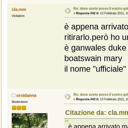
Re: dove avete preso il vostro go
cla.mm
«
Risposta #42 il:
13 Febbraio 2011, 1
Visitatore
è appena arrivat
ritirarlo.però ho u
è ganwales duke 
boatswain mar
il nome "ufficiale
Re: dove avete preso il vostro go
orsidanna
«
Risposta #43 il:
13 Febbraio 2011, 1
Moderatore
Citazione da: cla.mm
è appena arrivato ma