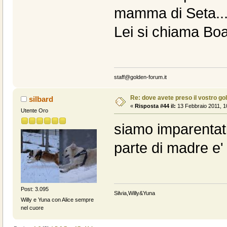
mamma di Seta...
Lei si chiama Bo
staff@golden-forum.it
Re: dove avete preso il vostro go
silbard
«
Risposta #44 il:
13 Febbraio 2011, 1
Utente Oro
siamo imparentati
parte di madre e'
Post: 3.095
Silvia,Willy&Yuna
Willy e Yuna con Alice sempre
nel cuore