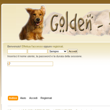
Benvenuto!
Effettua l'accesso
oppure
registrati
.
Inserisci il nome utente, la password e la durata della sessione.
Indice
Aiuto
Accedi
Registrati