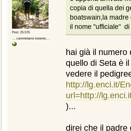
copia di quella dei 
boatswain,la madre
il nome "ufficiale" d
Post: 25.576
.... camminiamo insieme....
hai già il numero
quello di Seta è i
vedere il pedigree
http://lg.enci.it
url=http://lg.enc
)...
direi che il padre