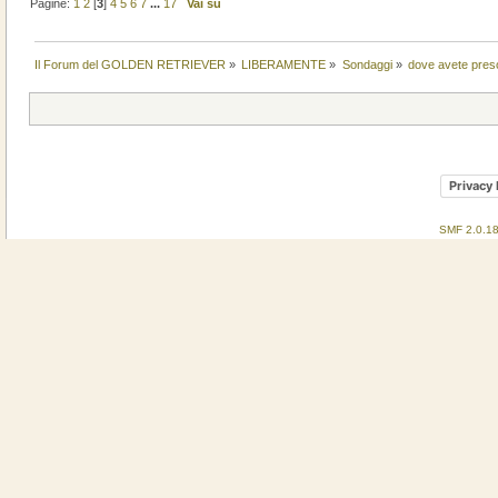
Pagine:
1
2
[
3
]
4
5
6
7
...
17
Vai su
Il Forum del GOLDEN RETRIEVER
»
LIBERAMENTE
»
Sondaggi
»
dove avete preso
Privacy 
SMF 2.0.1