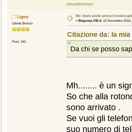
www.goldensissy.it
Re: dove avete preso il vostro go
Ligos
«
Risposta #35 il:
15 Novembre 2010, 
Utente Bronzo
Citazione da: la mi
Post: 142
Da chi se posso sap
Mh........ è un si
So che alla rotond
sono arrivato .
Se vuoi gli telefo
suo numero di tele