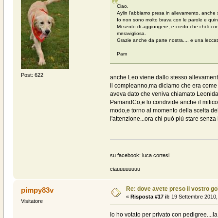
Ciao,
Aylin l'abbiamo presa in allevamento, anche s
Io non sono molto brava con le parole e quindi
Mi sento di aggiungere, e credo che chi li 
meravigliosa.
Grazie anche da parte nostra.... e una leccat
Pam
Post: 622
anche Leo viene dallo stesso allevamento 
il compleanno,ma diciamo che era come se
aveva dato che veniva chiamato Leonida 
PamandCo,e lo condivide anche il mitico L
modo,e torno al momento della scelta del
l'attenzione...ora chi può più stare senza l
su facebook: luca cortesi
ciauuuuuuuu
Re: dove avete preso il vostro g
pimpy83v
«
Risposta #17 il:
19 Settembre 2010,
Visitatore
Io ho votato per privato con pedigree....