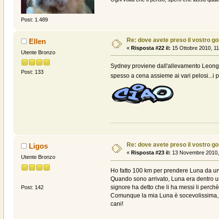
Post: 1.489
Re: dove avete preso il vostro g
Ellen
«
Risposta #22 il:
15 Ottobre 2010, 11
Utente Bronzo
Sydney proviene dall'allevamento Leongold
Post: 133
spesso a cena assieme ai vari pelosi...i p
Re: dove avete preso il vostro g
Ligos
«
Risposta #23 il:
13 Novembre 2010, 
Utente Bronzo
Ho fatto 100 km per prendere Luna da un 
Quando sono arrivato, Luna era dentro una 
signore ha detto che li ha messi li perchè pi
Post: 142
Comunque la mia Luna è socevolissima, an
cani!