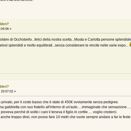
olden?
:04:06 »
en di Occhobello...felici della nostra scelta...Musta e Carlotta persone splendide c
elosi splendidi e molto equilibrati...senza considerare le vincite nelle varie expo...
olden?
20:07:02 »
privato, per il costo basso che è stato di 450€ ovviamente senza pedigree.
gabbietta con suo fratello all'interno di un'auto.....immaginate che sensazione......
oveva perchè di solito i cani li teneva il figlio in cortile..... voglio crederci.
che troppo direi, non posso fare 10 metri che vuole sempre andare a far le feste 