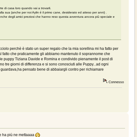
te di casa loro quando vai a trovarli.
alla sua (anche per noi Aylin é il primo cane, desiderato ed atteso per anni) .
anche degli amici preziosi che hanno reso questa avventura ancora più speciale e
iolo perchè è stato un super regalo che la mia sorellina mi ha fatto per
 dal fatto che praticamente gli abbiamo mantenuto il soprannome che
le puppy Tiziana Davide e Romina e condivido pienamente il post di
 tre giorni di differenza e si sono conosciuti alle Puppy...ad ogni
o guardava,ha pensato bene di abbaiargli contro per richiamare
Connesso
 ne ha più ne mettaaaa