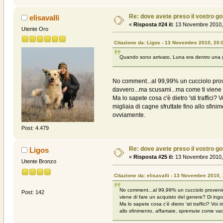
Re: dove avete preso il vostro g
elisavalli
«
Risposta #24 il:
13 Novembre 2010, 
Utente Oro
Citazione da: Ligos - 13 Novembre 2010, 20:
Quando sono arrivato, Luna era dentro una gab
No comment...al 99,99% un cucciolo prov
davvero...ma scusami...ma come ti viene 
Ma lo sapete cosa c'è dietro 'sti traffic
migliaia di cagne sfruttate fino allo sfi
ovviamente.
Post: 4.479
Re: dove avete preso il vostro g
Ligos
«
Risposta #25 il:
13 Novembre 2010, 
Utente Bronzo
Citazione da: elisavalli - 13 Novembre 2010,
No comment...al 99,99% un cucciolo provenie
Post: 142
viene di fare un acquisto del genere? Di ing
Ma lo sapete cosa c'è dietro 'sti traffici? Vo
allo sfinimento, affamate, spremute come vacc