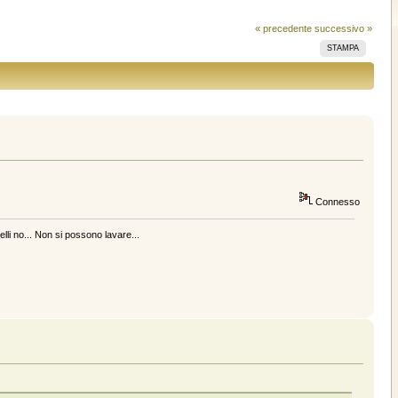
« precedente
successivo »
STAMPA
Connesso
elli no... Non si possono lavare...