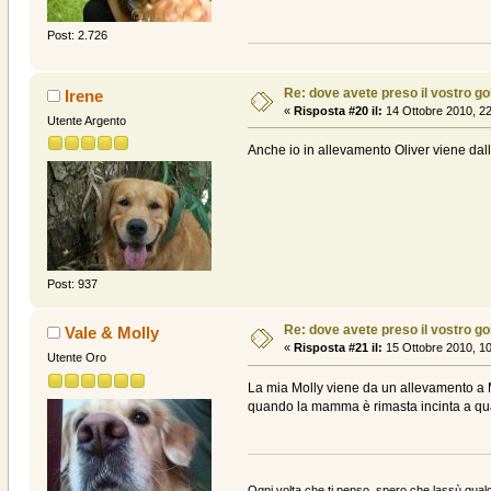
Post: 2.726
Re: dove avete preso il vostro g
Irene
«
Risposta #20 il:
14 Ottobre 2010, 22
Utente Argento
Anche io in allevamento Oliver viene da
Post: 937
Re: dove avete preso il vostro g
Vale & Molly
«
Risposta #21 il:
15 Ottobre 2010, 10
Utente Oro
La mia Molly viene da un allevamento a M
quando la mamma è rimasta incinta a qua
Ogni volta che ti penso, spero che lassù qualc