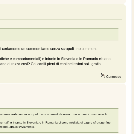
asi certamente un commerciante senza scrupoli...no comment
 mediche e comportamentali) e intanto in Slovenia o in Romania ci sono
 di razza così? Coi canili pieni di cani bellissimi poi...gratis
Connesso
 commerciante senza scrupoli...no comment davvero...ma scusami...ma come ti
entali) e intanto in Slovenia o in Romania ci sono migliaia di cagne sfruttate fino
i poi...gratis ovviamente.