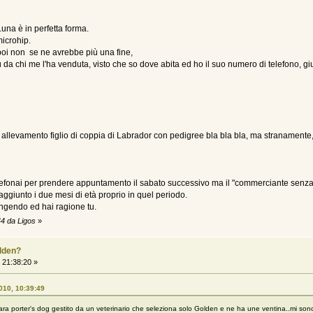
Luna è in perfetta forma.
microhip.
poi non se ne avrebbe più una fine,
da chi me l'ha venduta, visto che so dove abita ed ho il suo numero di telefono, giu
 allevamento figlio di coppia di Labrador con pedigree bla bla bla, ma stranamente
lefonai per prendere appuntamento il sabato successivo ma il "commerciante senza
ggiunto i due mesi di età proprio in quel periodo.
ngendo ed hai ragione tu.
44 da Ligos
»
olden?
21:38:20 »
2010, 10:39:49
ra porter's dog gestito da un veterinario che seleziona solo Golden e ne ha une ventina..mi son