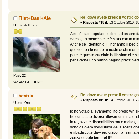
Re: dove avete preso il vostro g
Flint+Dani+Ale
«
Risposta #18 il:
13 Ottobre 2010, 18
Utente del Forum
A noi è stato regalato, ultimo ad essere 
Sacco, un meticcio che è stato con la mia
Anche se i genitori di Flint hanno il pedigr
questo non lo rende ai nostri occhi meno 
perchè questo cucciolo bellissimo ci è s
per averne uno hanno pagato prezzi ver
Post: 22
We Are GOLDEN!!!
Re: dove avete preso il vostro g
beatrix
«
Risposta #19 il:
14 Ottobre 2010, 22
Utente Oro
Io ho votato allevamento. ho preso Whisk
ho contattato diversi allevamenti..ma qnd
la ragazza è disponibillissima e molto gen
sono davvero soddisfatta della scelta che 
e ribadisco..è davvero disponibilissima.
zenza dubbio tornerei li!!