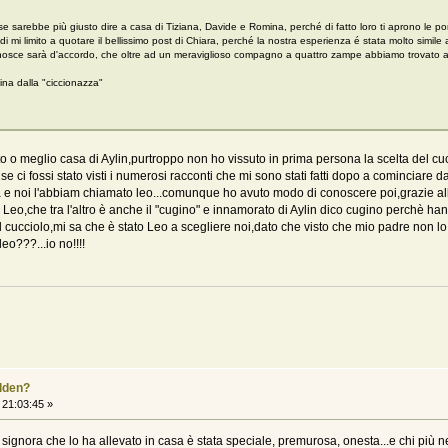
e sarebbe più giusto dire a casa di Tiziana, Davide e Romina, perché di fatto loro ti aprono le por
 mi limito a quotare il bellissimo post di Chiara, perché la nostra esperienza é stata molto simile 
conosce sarà d'accordo, che oltre ad un meraviglioso compagno a quattro zampe abbiamo trovato 
ina dalla "ciccionazza"
o meglio casa di Aylin,purtroppo non ho vissuto in prima persona la scelta del cucc
 ci fossi stato visti i numerosi racconti che mi sono stati fatti dopo a cominciare
e noi l'abbiam chiamato leo...comunque ho avuto modo di conoscere poi,grazie al
eo,che tra l'altro è anche il "cugino" e innamorato di Aylin dico cugino perchè hanno
 cucciolo,mi sa che è stato Leo a scegliere noi,dato che visto che mio padre non l
eo???...io no!!!!
olden?
 21:03:45 »
la signora che lo ha allevato in casa è stata speciale, premurosa, onesta...e chi più