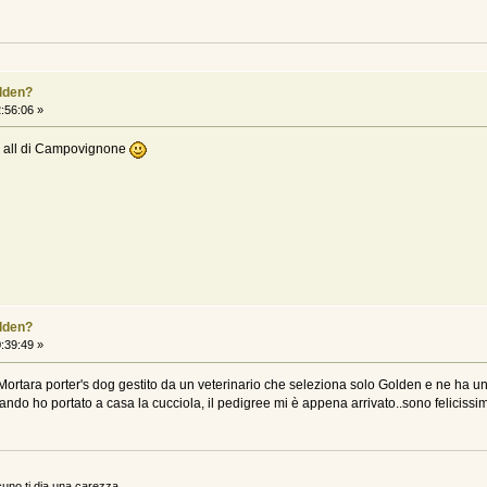
olden?
:56:06 »
ll all di Campovignone
olden?
:39:49 »
ortara porter's dog gestito da un veterinario che seleziona solo Golden e ne ha une
ndo ho portato a casa la cucciola, il pedigree mi è appena arrivato..sono felicis
uno ti dia una carezza..