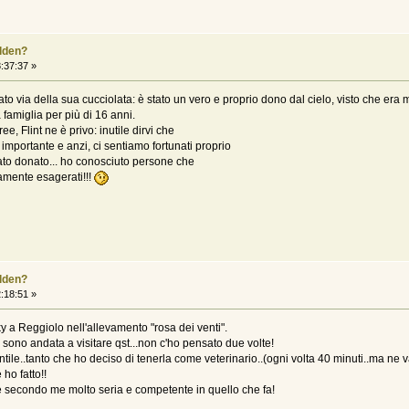
olden?
:37:37 »
dato via della sua cucciolata: è stato un vero e proprio dono dal cielo, visto che er
 famiglia per più di 16 anni.
ee, Flint ne è privo: inutile dirvi che
importante e anzi, ci sentiamo fortunati proprio
tato donato... ho conosciuto persone che
amente esagerati!!!
olden?
:18:51 »
y a Reggiolo nell'allevamento "rosa dei venti".
 sono andata a visitare qst...non c'ho pensato due volte!
tile..tanto che ho deciso di tenerla come veterinario..(ogni volta 40 minuti..ma ne v
ho fatto!!
.e secondo me molto seria e competente in quello che fa!