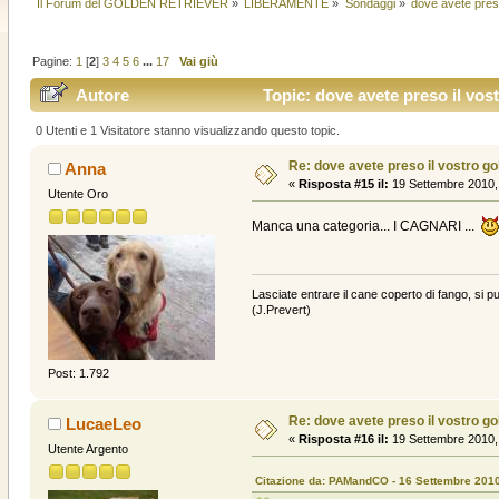
Il Forum del GOLDEN RETRIEVER
»
LIBERAMENTE
»
Sondaggi
»
dove avete preso
Pagine:
1
[
2
]
3
4
5
6
...
17
Vai giù
Autore
Topic: dove avete preso il vos
0 Utenti e 1 Visitatore stanno visualizzando questo topic.
Re: dove avete preso il vostro g
Anna
«
Risposta #15 il:
19 Settembre 2010,
Utente Oro
Manca una categoria... I CAGNARI ...
Lasciate entrare il cane coperto di fango, si pu
(J.Prevert)
Post: 1.792
Re: dove avete preso il vostro g
LucaeLeo
«
Risposta #16 il:
19 Settembre 2010,
Utente Argento
Citazione da: PAMandCO - 16 Settembre 2010