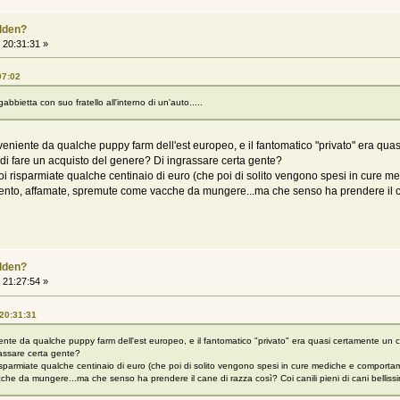
olden?
20:31:31 »
07:02
bietta con suo fratello all'interno di un'auto.....
eniente da qualche puppy farm dell'est europeo, e il fantomatico "privato" era qu
di fare un acquisto del genere? Di ingrassare certa gente?
i? Voi risparmiate qualche centinaio di euro (che poi di solito vengono spesi in cure
nimento, affamate, spremute come vacche da mungere...ma che senso ha prendere il cane
olden?
21:27:54 »
 20:31:31
nte da qualche puppy farm dell'est europeo, e il fantomatico "privato" era quasi certamente un
rassare certa gente?
i risparmiate qualche centinaio di euro (che poi di solito vengono spesi in cure mediche e comportam
he da mungere...ma che senso ha prendere il cane di razza così? Coi canili pieni di cani bellissim