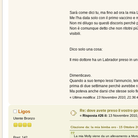
Sarà come dici tu, ma fino ad ora la mia 
Me l'ha data solo con il primo vaccino e 
Non mi dilugo su questi discoris perchè 
Non è comunque detto che non ritotni più 
visibili.
Dico solo una cosa:
Il mio dottore ha un Labrador preso in un
Dimenticavo.
Quando a suo tempo lessi l'annuncio, te
prima di due settimane perchè avrebbe ra
Ma poteva anche darsi che stesse solo fi
«
Ultima modifica: 13 Novembre 2010, 21:36:
Re: dove avete preso il vostro g
Ligos
«
Risposta #26 il:
13 Novembre 2010, 
Utente Bronzo
Citazione da: la mia bimba oro - 15 Ottobre 
La mia Molly viene da un allevamento a Morta
Post: 142