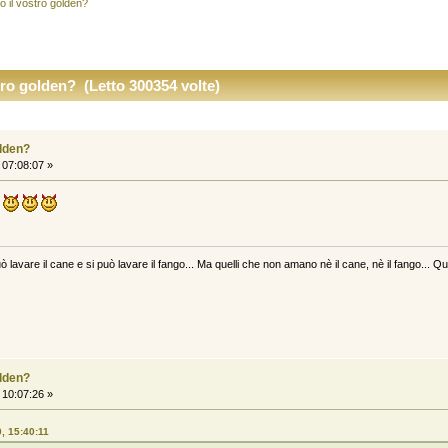
 il vostro golden?
tro golden? (Letto 300354 volte)
olden?
 07:08:07 »
ò lavare il cane e si può lavare il fango... Ma quelli che non amano nè il cane, nè il fango... Qu
olden?
 10:07:26 »
, 15:40:11