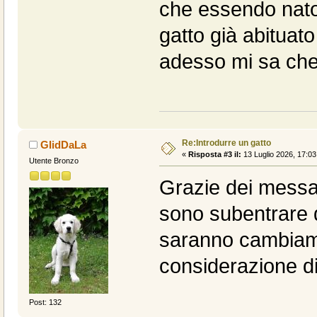
che essendo nato 
gatto già abituato
adesso mi sa che 
Re:Introdurre un gatto
GIidDaLa
«
Risposta #3 il:
13 Luglio 2026, 17:03
Utente Bronzo
Grazie dei messa
sono subentrare de
saranno cambiame
considerazione di
Post: 132