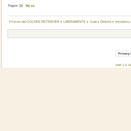
Pagine: [
1
]
Vai su
Il Forum del GOLDEN RETRIEVER
»
LIBERAMENTE
»
Gatti e Dintorni
»
Introdurre 
Privacy 
SMF 2.0.1