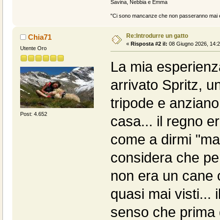
Savina, Nebbia e Emma
"Ci sono mancanze che non passeranno mai e 
Re:Introdurre un gatto
Chia71
«
Risposta #2 il:
08 Giugno 2026, 14:2
Utente Oro
La mia esperienza
arrivato Spritz, u
tripode e anziano
Post: 4.652
casa... il regno er
come a dirmi "ma
considera che per 
non era un cane c
quasi mai visti... 
senso che prima g