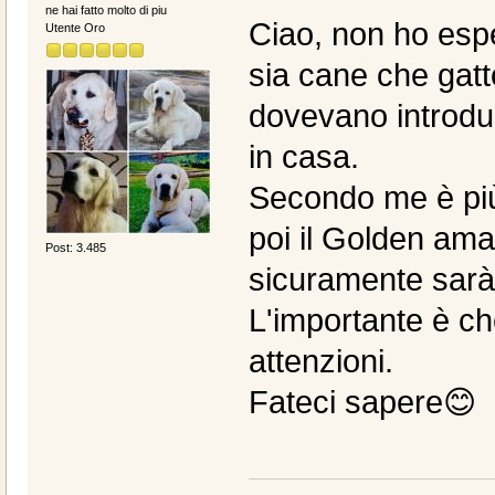
ne hai fatto molto di piu
Ciao, non ho esp
Utente Oro
sia cane che gatt
dovevano introdur
in casa.
Secondo me è più d
poi il Golden ama
Post: 3.485
sicuramente sarà
L'importante è che
attenzioni.
Fateci sapere😊