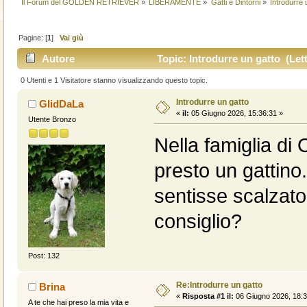
Il Forum del GOLDEN RETRIEVER
»
LIBERAMENTE
»
Gatti e Dintorni
»
Introdurre 
Pagine: [
1
]
Vai giù
Autore
Topic: Introdurre un gatto (Lett
0 Utenti e 1 Visitatore stanno visualizzando questo topic.
Introdurre un gatto
GIidDaLa
«
il:
05 Giugno 2026, 15:36:31 »
Utente Bronzo
Nella famiglia di 
presto un gattino
sentisse scalzato 
consiglio?
Post: 132
Re:Introdurre un gatto
Brina
«
Risposta #1 il:
06 Giugno 2026, 18:3
A te che hai preso la mia vita e