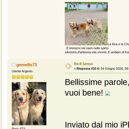
La Kira e la Cha
..E immersi noi siam nello spirto
silvestre,d'arborea vita viventi..E andiam di fratt
Re:Il Senso
gemello73
«
Risposta #10 il:
04 Giugno 2026, 09:
Utente Argento
Bellissime parole
vuoi bene!
Inviato dal mio i
Post: 673