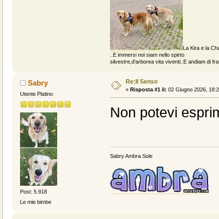
La Kira e la Cha
..E immersi noi siam nello spirto
silvestre,d'arborea vita viventi..E andiam di fratt
Re:Il Senso
Sabry
«
Risposta #1 il:
02 Giugno 2026, 18:2
Utente Platino
Non potevi espri
Sabry Ambra Sole
Post: 5.918
Le mie bimbe