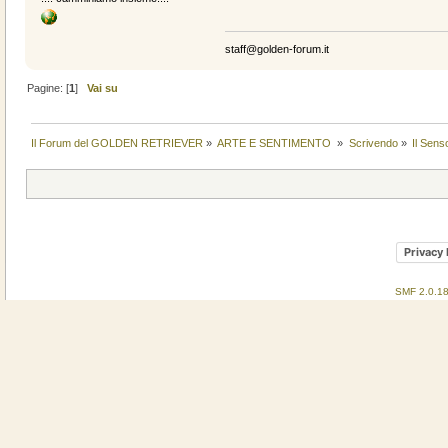
staff@golden-forum.it
Pagine: [
1
]
Vai su
Il Forum del GOLDEN RETRIEVER
»
ARTE E SENTIMENTO 
»
Scrivendo
»
Il Sens
Privacy 
SMF 2.0.1