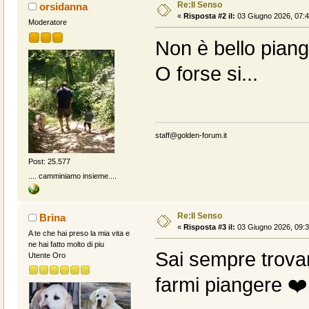
Re:Il Senso
orsidanna
«
Risposta #2 il:
03 Giugno 2026, 07:4
Moderatore
Non è bello piang
O forse si...
staff@golden-forum.it
Post: 25.577
.... camminiamo insieme....
Re:Il Senso
Brina
«
Risposta #3 il:
03 Giugno 2026, 09:3
A te che hai preso la mia vita e
ne hai fatto molto di piu
Sai sempre trovar
Utente Oro
farmi piangere ❤️