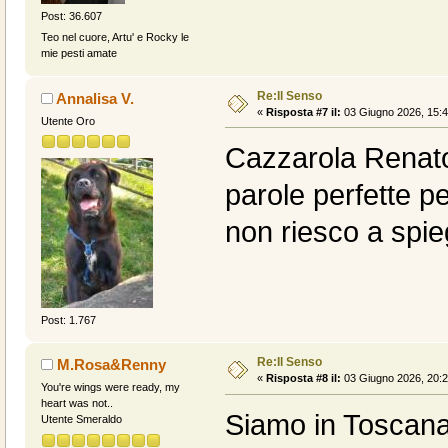
Post: 36.607
Teo nel cuore, Artu' e Rocky le
mie pesti amate
Re:Il Senso
Annalisa V.
«
Risposta #7 il:
03 Giugno 2026, 15:4
Utente Oro
Cazzarola Renato,
parole perfette p
non riesco a spie
Post: 1.767
Re:Il Senso
M.Rosa&Renny
«
Risposta #8 il:
03 Giugno 2026, 20:2
You're wings were ready, my
heart was not..
Siamo in Toscana
Utente Smeraldo