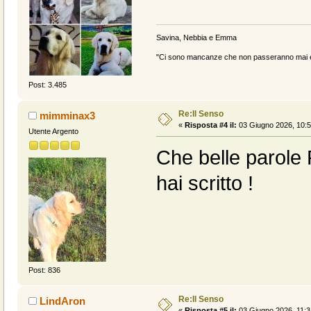
Savina, Nebbia e Emma
"Ci sono mancanze che non passeranno mai e 
Post: 3.485
Re:Il Senso
mimminax3
«
Risposta #4 il:
03 Giugno 2026, 10:5
Utente Argento
Che belle parole 
hai scritto !
Post: 836
Re:Il Senso
LindAron
«
Risposta #5 il:
03 Giugno 2026, 11:3