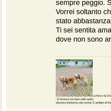
sempre peggio. S
Vorrei soltanto c
stato abbastanza?
Ti sei sentita am
dove non sono ar
La Kira e la Cha
..E immersi noi siam nello spirto
silvestre,d'arborea vita viventi..E andiam di fratt