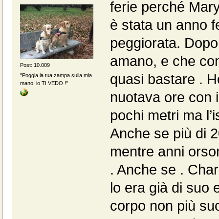
ferie perché Mary
è stata un anno 
peggiorata. Dopo t
amano, e che con
Post: 10.009
quasi bastare . Ho
"Poggia la tua zampa sulla mia
mano; io TI VEDO !"
nuotava ore con 
pochi metri ma l’is
Anche se più di 
mentre anni orso
. Anche se . Char
lo era già di suo 
corpo non più su