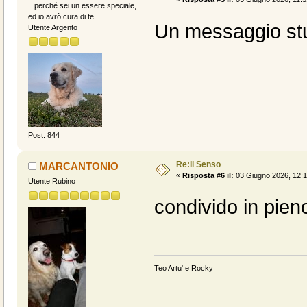
...perché sei un essere speciale,
ed io avrò cura di te
Un messaggio stu
Utente Argento
Post: 844
Re:Il Senso
MARCANTONIO
«
Risposta #6 il:
03 Giugno 2026, 12:1
Utente Rubino
condivido in pie
Teo Artu' e Rocky