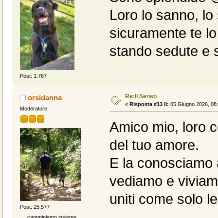
Loro lo sanno, lo
sicuramente te lo
stando sedute e s
Post: 1.767
Re:Il Senso
orsidanna
«
Risposta #13 il:
05 Giugno 2026, 08:
Moderatore
Amico mio, loro 
del tuo amore.
E la conosciamo a
vediamo e viviamo 
uniti come solo l
Post: 25.577
.... camminiamo insieme....