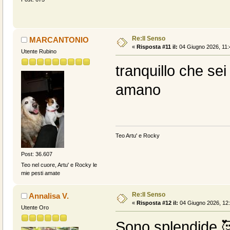
Re:Il Senso
MARCANTONIO
«
Risposta #11 il:
04 Giugno 2026, 11:
Utente Rubino
tranquillo che sei
amano
Teo Artu' e Rocky
Post: 36.607
Teo nel cuore, Artu' e Rocky le
mie pesti amate
Re:Il Senso
Annalisa V.
«
Risposta #12 il:
04 Giugno 2026, 12:
Utente Oro
Sono splendide 