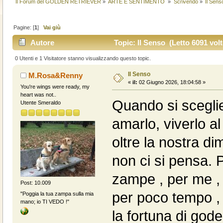
Il Forum del GOLDEN RETRIEVER
»
ARTE E SENTIMENTO 
»
Scrivendo
»
Il Sens
Pagine: [
1
]
Vai giù
Autore
Topic: Il Senso (Letto 6091 volt
0 Utenti e 1 Visitatore stanno visualizzando questo topic.
Il Senso
M.Rosa&Renny
«
il:
02 Giugno 2026, 18:04:58 »
You're wings were ready, my
heart was not..
Quando si sceglie
Utente Smeraldo
amarlo, viverlo a
oltre la nostra di
non ci si pensa. 
zampe , per me ,
Post: 10.009
per poco tempo ,
"Poggia la tua zampa sulla mia
mano; io TI VEDO !"
la fortuna di gode