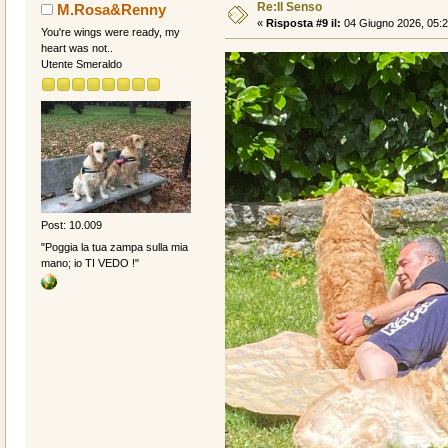
Re:Il Senso
M.Rosa&Renny
«
Risposta #9 il:
04 Giugno 2026, 05:2
You're wings were ready, my
heart was not..
Utente Smeraldo
Post: 10.009
"Poggia la tua zampa sulla mia
mano; io TI VEDO !"