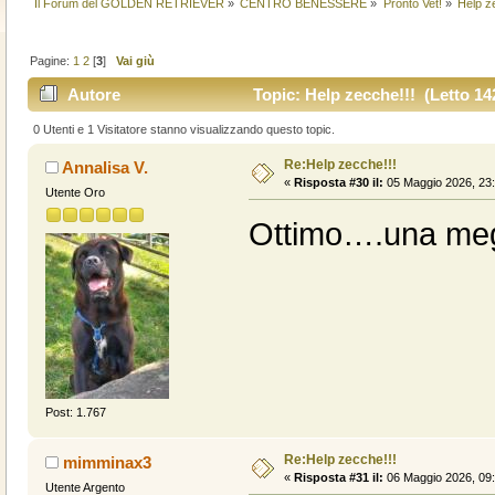
Il Forum del GOLDEN RETRIEVER
»
CENTRO BENESSERE
»
Pronto Vet!
»
Help z
Pagine:
1
2
[
3
]
Vai giù
Autore
Topic: Help zecche!!! (Letto 14
0 Utenti e 1 Visitatore stanno visualizzando questo topic.
Re:Help zecche!!!
Annalisa V.
«
Risposta #30 il:
05 Maggio 2026, 23:
Utente Oro
Ottimo….una meg
Post: 1.767
Re:Help zecche!!!
mimminax3
«
Risposta #31 il:
06 Maggio 2026, 09:
Utente Argento