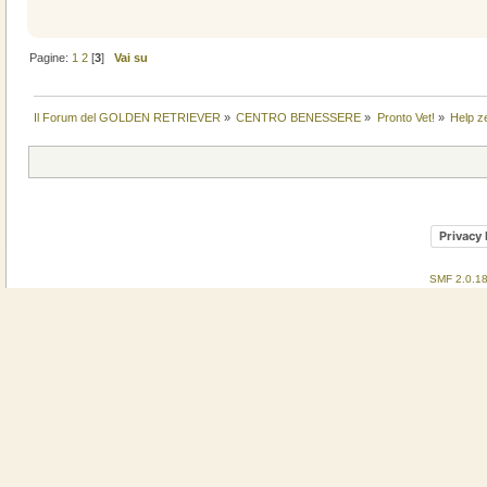
Pagine:
1
2
[
3
]
Vai su
Il Forum del GOLDEN RETRIEVER
»
CENTRO BENESSERE
»
Pronto Vet!
»
Help z
Privacy 
SMF 2.0.1