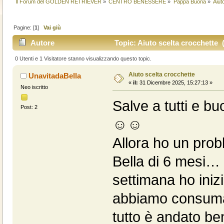
Il Forum del GOLDEN RETRIEVER
»
CENTRO BENESSERE
»
Pappa Buona
»
Aiut
Pagine: [
1
]
Vai giù
Autore
Topic: Aiuto scelta crocchette (
0 Utenti e 1 Visitatore stanno visualizzando questo topic.
Aiuto scelta crocchette
UnavitadaBella
«
il:
31 Dicembre 2025, 15:27:13 »
Neo iscritto
Salve a tutti e 
Post: 2
☺️☺️
Allora ho un prob
Bella di 6 mesi…
settimana ho iniz
abbiamo consumat
tutto è andato be