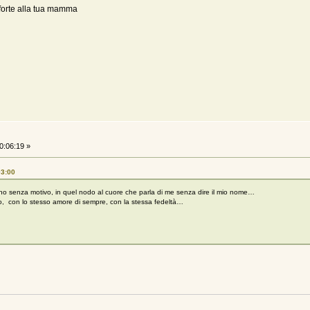
forte alla tua mamma
0:06:19 »
03:00
ivano senza motivo, in quel nodo al cuore che parla di me senza dire il mio nome…
io, con lo stesso amore di sempre, con la stessa fedeltà…