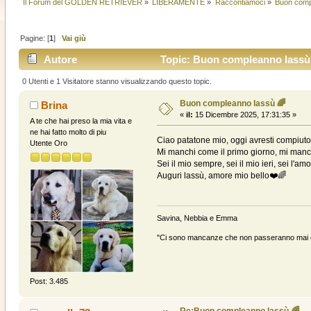
Il Forum del GOLDEN RETRIEVER
»
LIBERAMENTE
»
Raccontiamoci
»
Buon comp
Pagine: [
1
]
Vai giù
Autore
Topic: Buon compleanno lassù 
0 Utenti e 1 Visitatore stanno visualizzando questo topic.
Buon compleanno lassù 🌈
Brina
«
il:
15 Dicembre 2025, 17:31:35 »
A te che hai preso la mia vita e
ne hai fatto molto di piu
Ciao patatone mio, oggi avresti compiuto 
Utente Oro
Mi manchi come il primo giorno, mi manca
Sei il mio sempre, sei il mio ieri, sei l'
Auguri lassù, amore mio bello❤️🌈
Savina, Nebbia e Emma
"Ci sono mancanze che non passeranno mai e 
Post: 3.485
Re:Buon compleanno lassù 🌈