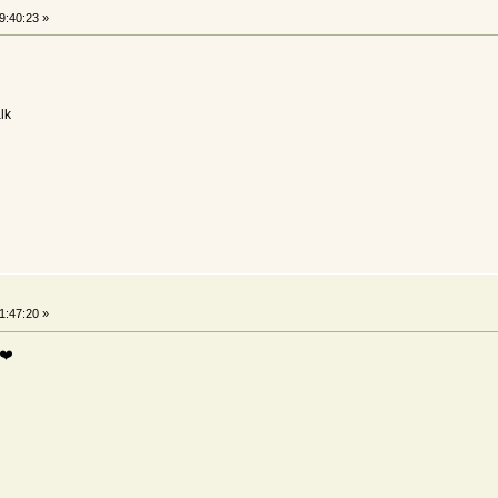
9:40:23 »
lk
1:47:20 »
️❤️