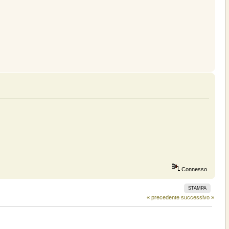
Connesso
STAMPA
« precedente
successivo »