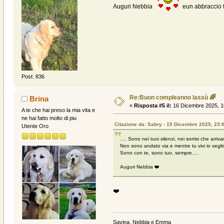
Auguri Nebbia
eun abbraccio 
Post: 836
Re:Buon compleanno lassù 🌈
Brina
«
Risposta #5 il:
16 Dicembre 2025, 1
A te che hai preso la mia vita e
ne hai fatto molto di piu
Citazione da: Sabry - 15 Dicembre 2025, 23:
Utente Oro
…. Sono nei tuoi silenzi, nei sorrisi che arr
Non sono andato via e mentre tu vivi io vegl
Sono con te, sono tuo, sempre….
Auguri Nebbia ❤️
❤️
Savina, Nebbia e Emma