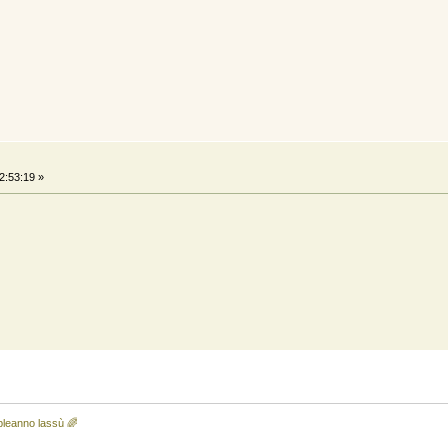
2:53:19 »
leanno lassù 🌈