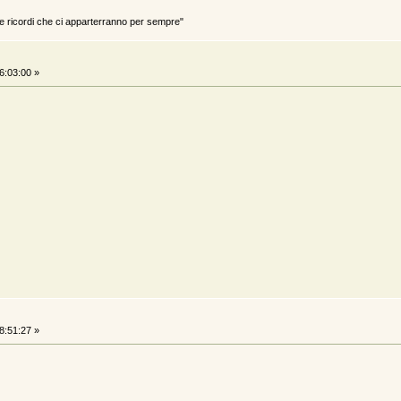
ricordi che ci apparterranno per sempre"
6:03:00 »
8:51:27 »