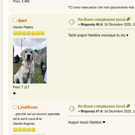
Post: 3.485
"Ci sono mancanze che non passeranno mai e 
Re:Buon compleanno lassù 🌈
dani
«
Risposta #6 il:
16 Dicembre 2025, 1
Utente Platino
Tanti auguri Nebbia ovunque tu sia ♥️
Post: 7.117
💝
Re:Buon compleanno lassù 🌈
LindAron
«
Risposta #7 il:
16 Dicembre 2025, 1
...perché sei un essere speciale,
ed io avrò cura di te
Auguri lassù Nebbia ❤
Utente Argento