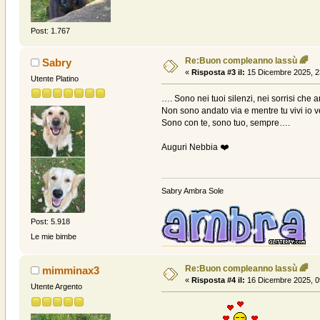
Post: 1.767
Re:Buon compleanno lassù 🌈
Sabry
«
Risposta #3 il:
15 Dicembre 2025, 2
Utente Platino
…. Sono nei tuoi silenzi, nei sorrisi che
Non sono andato via e mentre tu vivi io 
Sono con te, sono tuo, sempre….
Auguri Nebbia ❤️
Sabry Ambra Sole
Post: 5.918
Le mie bimbe
Re:Buon compleanno lassù 🌈
mimminax3
«
Risposta #4 il:
16 Dicembre 2025, 0
Utente Argento