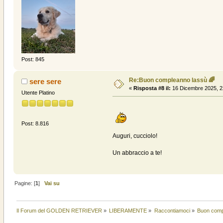
Post: 845
Re:Buon compleanno lassù 🌈
sere sere
«
Risposta #8 il:
16 Dicembre 2025, 2
Utente Platino
Post: 8.816
Auguri, cucciolo!
Un abbraccio a te!
Pagine: [
1
]
Vai su
Il Forum del GOLDEN RETRIEVER
»
LIBERAMENTE
»
Raccontiamoci
»
Buon comp