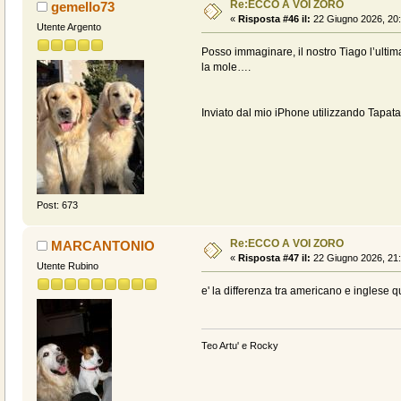
Re:ECCO A VOI ZORO
gemello73
«
Risposta #46 il:
22 Giugno 2026, 20:
Utente Argento
Posso immaginare, il nostro Tiago l’ultim
la mole….
Inviato dal mio iPhone utilizzando Tapata
Post: 673
Re:ECCO A VOI ZORO
MARCANTONIO
«
Risposta #47 il:
22 Giugno 2026, 21:
Utente Rubino
e' la differenza tra americano e inglese q
Teo Artu' e Rocky