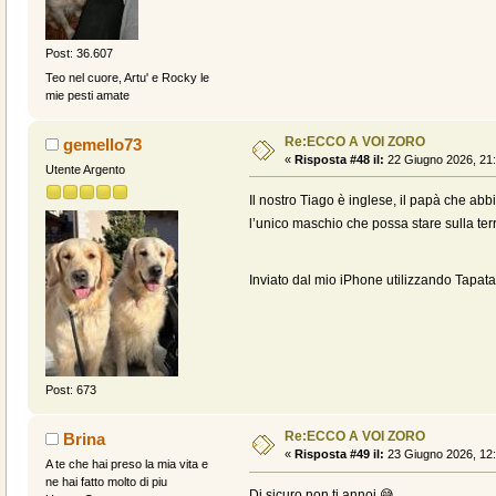
Post: 36.607
Teo nel cuore, Artu' e Rocky le
mie pesti amate
Re:ECCO A VOI ZORO
gemello73
«
Risposta #48 il:
22 Giugno 2026, 21:
Utente Argento
Il nostro Tiago è inglese, il papà che ab
l’unico maschio che possa stare sulla ter
Inviato dal mio iPhone utilizzando Tapata
Post: 673
Re:ECCO A VOI ZORO
Brina
«
Risposta #49 il:
23 Giugno 2026, 12:
A te che hai preso la mia vita e
ne hai fatto molto di piu
Di sicuro non ti annoi 😅