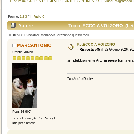
Il Forum del GOLDEN RETRIEVER
»
ARTE E SENTIMENTO 
»
VideoFotografando
Pagine:
1
2
3
[
4
]
Vai giù
Autore
Topic: ECCO A VOI ZORO (Letto
0 Utenti e 1 Visitatore stanno visualizzando questo topic.
Re:ECCO A VOI ZORO
MARCANTONIO
«
Risposta #45 il:
22 Giugno 2026, 20:
Utente Rubino
si indubbiamente Artu' in piena forma era 
Teo Artu' e Rocky
Post: 36.607
Teo nel cuore, Artu' e Rocky le
mie pesti amate