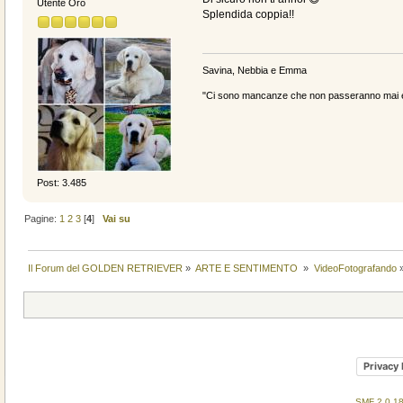
Utente Oro
Splendida coppia!!
Savina, Nebbia e Emma
"Ci sono mancanze che non passeranno mai e 
Post: 3.485
Pagine:
1
2
3
[
4
]
Vai su
Il Forum del GOLDEN RETRIEVER
»
ARTE E SENTIMENTO 
»
VideoFotografando
Privacy 
SMF 2.0.1