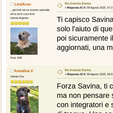
Re:Anemia Emma
LindAron
«
Risposta #1 il:
09 Agosto 2025, 07:2
...perché sei un essere speciale,
ed io avrò cura di te
Ti capisco Savina
Utente Argento
solo l'aiuto di que
poi sicuramente il 
aggiornati, una
Post: 845
Re:Anemia Emma
Annalisa V.
«
Risposta #2 il:
09 Agosto 2025, 09:5
Utente Oro
Forza Savina, ti 
ma non pensare s
con integratori e