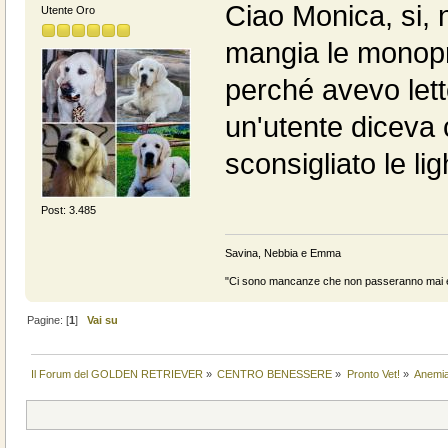
Ciao Monica, si, 
Utente Oro
mangia le monopr
perché avevo lett
un'utente diceva 
sconsigliato le li
Post: 3.485
Savina, Nebbia e Emma
"Ci sono mancanze che non passeranno mai e 
Pagine: [
1
]
Vai su
Il Forum del GOLDEN RETRIEVER
»
CENTRO BENESSERE
»
Pronto Vet!
»
Anemi