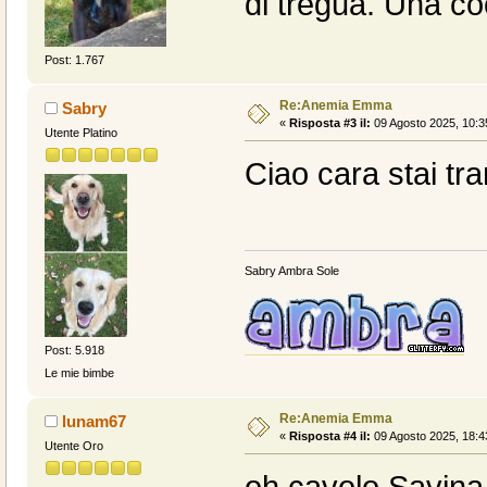
di tregua. Una co
Post: 1.767
Re:Anemia Emma
Sabry
«
Risposta #3 il:
09 Agosto 2025, 10:3
Utente Platino
Ciao cara stai tran
Sabry Ambra Sole
Post: 5.918
Le mie bimbe
Re:Anemia Emma
lunam67
«
Risposta #4 il:
09 Agosto 2025, 18:4
Utente Oro