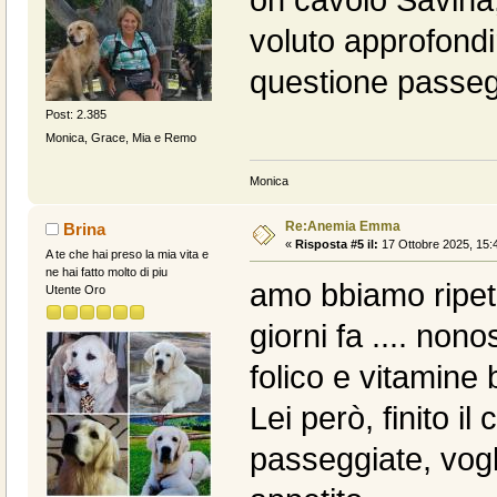
oh cavolo Savina, 
voluto approfondi
questione passeg
Post: 2.385
Monica, Grace, Mia e Remo
Monica
Re:Anemia Emma
Brina
«
Risposta #5 il:
17 Ottobre 2025, 15:
A te che hai preso la mia vita e
ne hai fatto molto di piu
amo bbiamo ripet
Utente Oro
giorni fa .... nono
folico e vitamine
Lei però, finito i
passeggiate, vogli