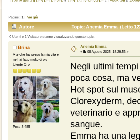
Il Forum del GOLDEN RETRIEVER
»
CENTRO BENESSERE
»
Pronto Vet!
»
Anemi
Pagine: [
1
]
Vai giù
Autore
Topic: Anemia Emma (Letto 122
0 Utenti e 1 Visitatore stanno visualizzando questo topic.
Anemia Emma
Brina
«
il:
08 Agosto 2025, 18:29:53 »
A te che hai preso la mia vita e
ne hai fatto molto di piu
Negli ultimi tem
Utente Oro
poca cosa, ma ve
Hot spot sul muso
Clorexyderm, dec
veterinario e appr
sangue.
Post: 3.485
Emma ha una legge