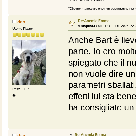
"Ci sono mancanze che non passeranno mai e 
Re:Anemia Emma
dani
«
Risposta #6 il:
17 Ottobre 2025, 22:
Utente Platino
Anche Bart è lie
parte. Io ero mol
spiegato che il n
non vuole dire un
parametri sballati
Post: 7.117
effetti lui sta be
💝
ha consigliato un
Re:Anemia Emma
dani