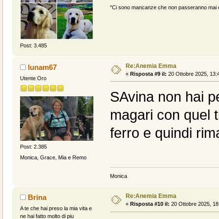
"Ci sono mancanze che non passeranno mai e 
Post: 3.485
Re:Anemia Emma
lunam67
«
Risposta #9 il:
20 Ottobre 2025, 13:
Utente Oro
SAvina non hai p
magari con quel t
ferro e quindi ri
Post: 2.385
Monica, Grace, Mia e Remo
Monica
Re:Anemia Emma
Brina
«
Risposta #10 il:
20 Ottobre 2025, 18
A te che hai preso la mia vita e
ne hai fatto molto di piu