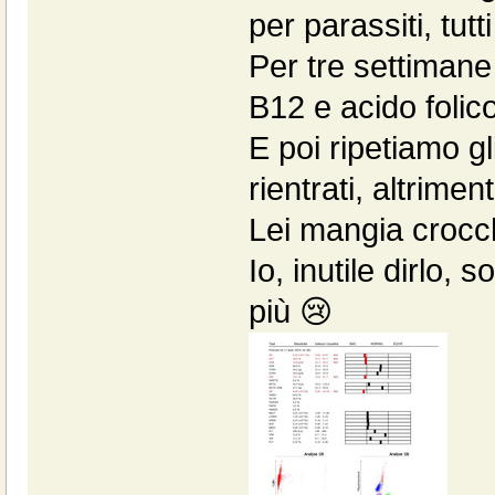
per parassiti, tutti
Per tre settimane 
B12 e acido folico
E poi ripetiamo g
rientrati, altrime
Lei mangia crocch
Io, inutile dirlo,
più 😢