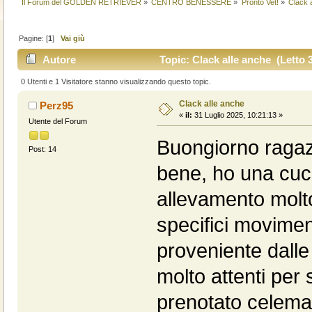
Il Forum del GOLDEN RETRIEVER
»
CENTRO BENESSERE
»
Pronto Vet!
»
Clack 
Pagine: [
1
]
Vai giù
Autore
Topic: Clack alle anche (Letto 3
0 Utenti e 1 Visitatore stanno visualizzando questo topic.
Clack alle anche
Perz95
«
il:
31 Luglio 2025, 10:21:13 »
Utente del Forum
Buongiorno ragaz
Post: 14
bene, ho una cucc
allevamento molto
specifici moviment
proveniente dall
molto attenti per
prenotato celemas