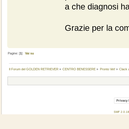
a che diagnosi h
Grazie per la co
Pagine: [
1
]
Vai su
Il Forum del GOLDEN RETRIEVER
»
CENTRO BENESSERE
»
Pronto Vet!
»
Clack 
Privacy 
SMF 2.0.1