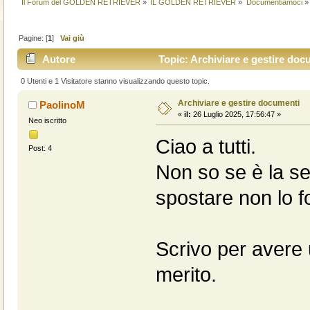
Il Forum del GOLDEN RETRIEVER
»
IL GOLDEN RETRIEVER
»
Documentiamoci
»
Pagine: [
1
]
Vai giù
Autore
Topic: Archiviare e gestire doc
0 Utenti e 1 Visitatore stanno visualizzando questo topic.
Archiviare e gestire documenti
PaolinoM
«
il:
26 Luglio 2025, 17:56:47 »
Neo iscritto
Ciao a tutti.
Post: 4
Non so se è la se
spostare non lo f
Scrivo per avere 
merito.