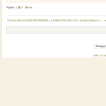
Pagine:
1
[
2
]
3
Vai su
Il Forum del GOLDEN RETRIEVER
»
LA MIA VITA CON LUI
»
Il nostro Branco.
»
…e 
Privacy 
SMF 2.0.1