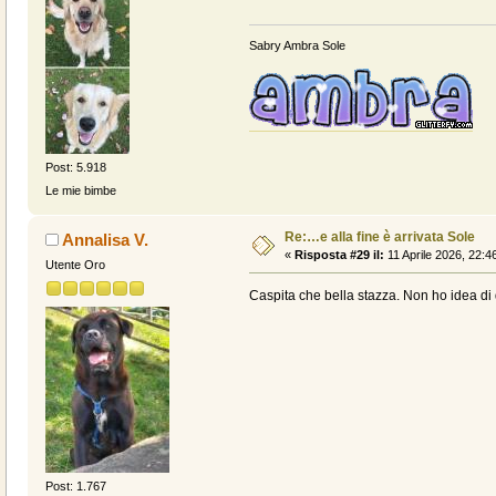
Sabry Ambra Sole
Post: 5.918
Le mie bimbe
Re:…e alla fine è arrivata Sole
Annalisa V.
«
Risposta #29 il:
11 Aprile 2026, 22:4
Utente Oro
Caspita che bella stazza. Non ho idea di 
Post: 1.767