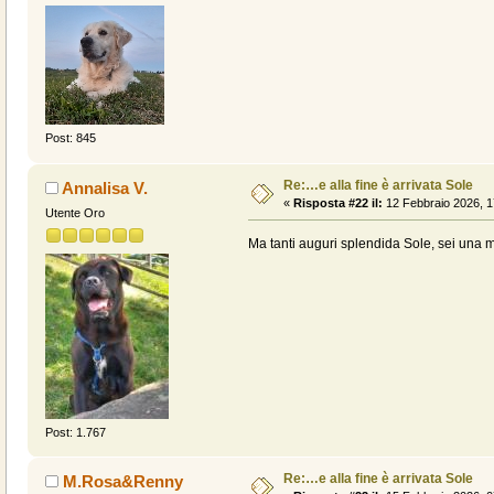
Post: 845
Re:…e alla fine è arrivata Sole
Annalisa V.
«
Risposta #22 il:
12 Febbraio 2026, 1
Utente Oro
Ma tanti auguri splendida Sole, sei una m
Post: 1.767
Re:…e alla fine è arrivata Sole
M.Rosa&Renny