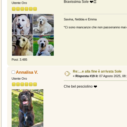
Bravissima Sole ❤️👏
Utente Oro
Savina, Nebbia e Emma
"Ci sono mancanze che non passeranno mai e 
Post: 3.485
Re:…e alla fine è arrivata Sole
Annalisa V.
«
Risposta #19 il:
07 Agosto 2025, 08:
Utente Oro
Che bel pesciolino ❤️