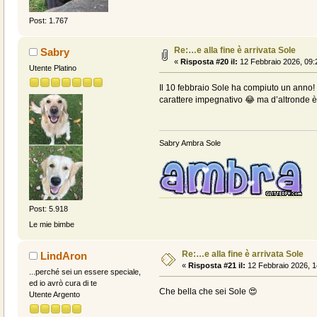
Post: 1.767
Re:…e alla fine è arrivata Sole
Sabry
«
Risposta #20 il:
12 Febbraio 2026, 09:
Utente Platino
Il 10 febbraio Sole ha compiuto un anno! 
carattere impegnativo 😂 ma d’altronde è 
Sabry Ambra Sole
Post: 5.918
Le mie bimbe
Re:…e alla fine è arrivata Sole
LindAron
«
Risposta #21 il:
12 Febbraio 2026, 1
...perché sei un essere speciale,
ed io avrò cura di te
Che bella che sei Sole 😍
Utente Argento