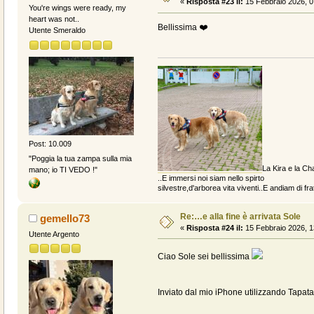
«
Risposta #23 il:
15 Febbraio 2026, 0
You're wings were ready, my
heart was not..
Bellissima ❤️
Utente Smeraldo
Post: 10.009
"Poggia la tua zampa sulla mia
La Kira e la Cha
mano; io TI VEDO !"
..E immersi noi siam nello spirto
silvestre,d'arborea vita viventi..E andiam di fratt
Re:…e alla fine è arrivata Sole
gemello73
«
Risposta #24 il:
15 Febbraio 2026, 1
Utente Argento
Ciao Sole sei bellissima
Inviato dal mio iPhone utilizzando Tapata