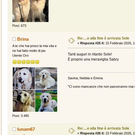
Post: 673
Re:…e alla fine è arrivata Sole
Brina
«
Risposta #25 il:
15 Febbraio 2026, 1
A te che hai preso la mia vita e
ne hai fatto molto di piu
Tanti auguri in ritardo Sole!
Utente Oro
È proprio una meraviglia Sabry
Savina, Nebbia e Emma
"Ci sono mancanze che non passeranno mai e 
Post: 3.485
Re:…e alla fine è arrivata Sole
lunam67
«
Risposta #26 il:
15 Febbraio 2026, 1