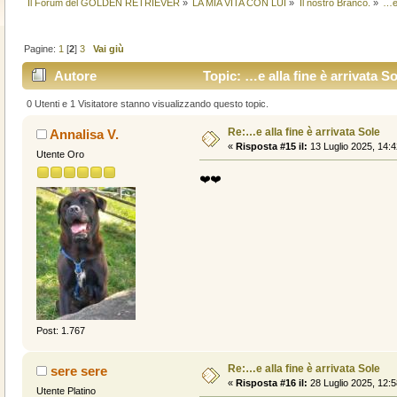
Il Forum del GOLDEN RETRIEVER
»
LA MIA VITA CON LUI
»
Il nostro Branco.
»
…e 
Pagine:
1
[
2
]
3
Vai giù
Autore
Topic: …e alla fine è arrivata So
0 Utenti e 1 Visitatore stanno visualizzando questo topic.
Re:…e alla fine è arrivata Sole
Annalisa V.
«
Risposta #15 il:
13 Luglio 2025, 14:4
Utente Oro
❤️❤️
Post: 1.767
Re:…e alla fine è arrivata Sole
sere sere
«
Risposta #16 il:
28 Luglio 2025, 12:5
Utente Platino