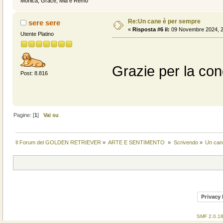
Monica, Grace, Mia e Remo
Re:Un cane è per sempre
sere sere
«
Risposta #6 il:
09 Novembre 2024, 2
Utente Platino
Grazie per la con
Post: 8.816
Pagine: [
1
]
Vai su
Il Forum del GOLDEN RETRIEVER
»
ARTE E SENTIMENTO 
»
Scrivendo
»
Un can
Privacy 
SMF 2.0.1