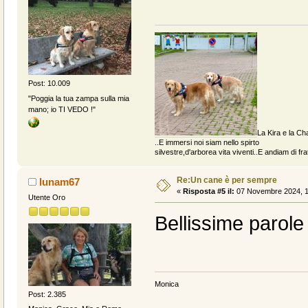
Post: 10.009
"Poggia la tua zampa sulla mia
mano; io TI VEDO !"
La Kira e la Cha
..E immersi noi siam nello spirto
silvestre,d'arborea vita viventi..E andiam di fratt
Re:Un cane è per sempre
lunam67
«
Risposta #5 il:
07 Novembre 2024, 1
Utente Oro
Bellissime parole
Monica
Post: 2.385