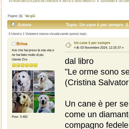
Il Forum del GOLDEN RETRIEVER
»
ARTE E SENTIMENTO 
»
Scrivendo
»
Un can
Pagine: [
1
]
Vai giù
Autore
Topic: Un cane è per sempre (Le
0 Utenti e 1 Visitatore stanno visualizzando questo topic.
Un cane è per sempre
Brina
«
il:
03 Novembre 2024, 12:25:37 »
A te che hai preso la mia vita e
ne hai fatto molto di piu
dal libro
Utente Oro
"Le orme sono s
(Cristina Salvator
Un cane è per se
come un diamante
Post: 3.482
compagno fedele c