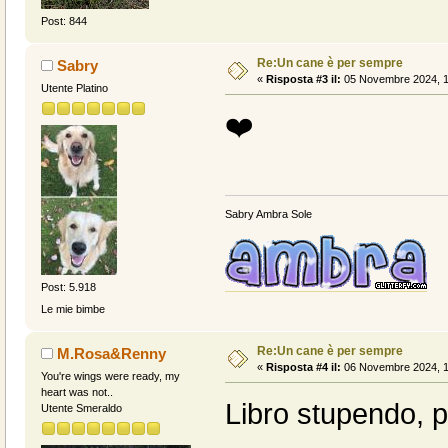
Post: 844
Re:Un cane è per sempre
Sabry
«
Risposta #3 il:
05 Novembre 2024, 1
Utente Platino
❤️
Sabry Ambra Sole
Post: 5.918
Le mie bimbe
Re:Un cane è per sempre
M.Rosa&Renny
«
Risposta #4 il:
06 Novembre 2024, 1
You're wings were ready, my
heart was not..
Libro stupendo, p
Utente Smeraldo