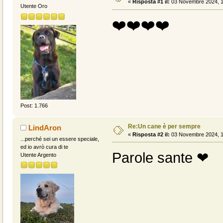
«
Risposta #1 il:
03 Novembre 2024, 1
Utente Oro
❤️❤️❤️❤️
Post: 1.766
Re:Un cane è per sempre
LindAron
«
Risposta #2 il:
03 Novembre 2024, 1
...perché sei un essere speciale,
ed io avrò cura di te
Parole sante ❤
Utente Argento