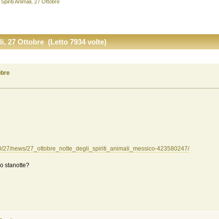
 Spiriti Animali, 27 Ottobre
li, 27 Ottobre (Letto 7934 volte)
obre
10/27/news/27_ottobre_notte_degli_spiriti_animali_messico-423580247/
o stanotte?