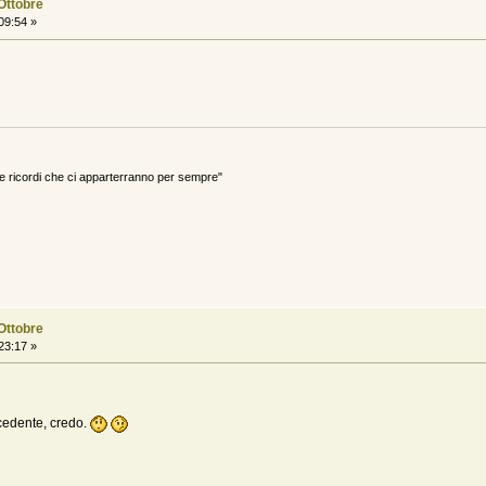
 Ottobre
09:54 »
ricordi che ci apparterranno per sempre"
 Ottobre
23:17 »
ecedente, credo.