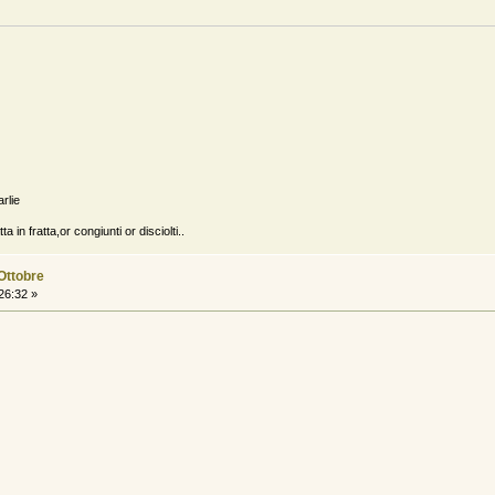
arlie
a in fratta,or congiunti or disciolti..
 Ottobre
26:32 »