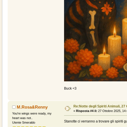
Buck <3
Re:Notte degli Spiriti Animali, 27
M.Rosa&Renny
«
Risposta #4 il:
27 Ottobre 2025, 14:
You're wings were ready, my
heart was not..
Stanotte ci verranno a trovare gli spiriti g
Utente Smeraldo