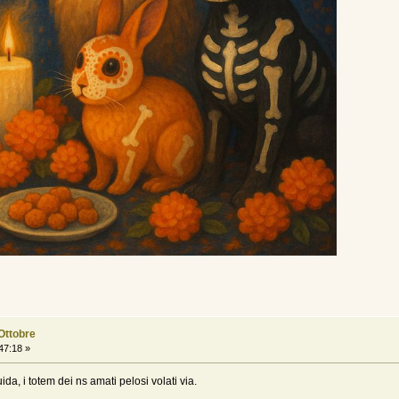
 Ottobre
47:18 »
uida, i totem dei ns amati pelosi volati via.