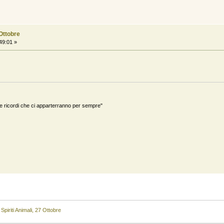
 Ottobre
49:01 »
ricordi che ci apparterranno per sempre"
 Spiriti Animali, 27 Ottobre