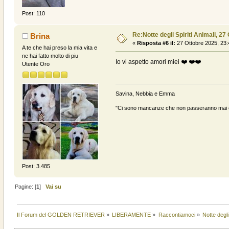
Post: 110
Re:Notte degli Spiriti Animali, 27
Brina
«
Risposta #6 il:
27 Ottobre 2025, 23:
A te che hai preso la mia vita e
ne hai fatto molto di piu
Io vi aspetto amori miei ❤️ ❤️❤️
Utente Oro
Savina, Nebbia e Emma
"Ci sono mancanze che non passeranno mai e 
Post: 3.485
Pagine: [
1
]
Vai su
Il Forum del GOLDEN RETRIEVER
»
LIBERAMENTE
»
Raccontiamoci
»
Notte degli