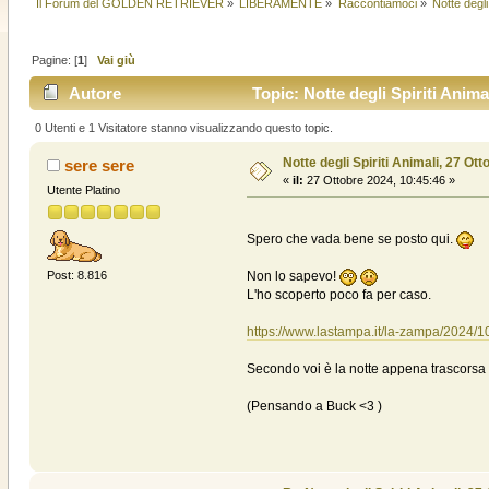
Il Forum del GOLDEN RETRIEVER
»
LIBERAMENTE
»
Raccontiamoci
»
Notte degli
Pagine: [
1
]
Vai giù
Autore
Topic: Notte degli Spiriti Anima
0 Utenti e 1 Visitatore stanno visualizzando questo topic.
Notte degli Spiriti Animali, 27 Ott
sere sere
«
il:
27 Ottobre 2024, 10:45:46 »
Utente Platino
Spero che vada bene se posto qui.
Non lo sapevo!
Post: 8.816
L'ho scoperto poco fa per caso.
https://www.lastampa.it/la-zampa/2024/
Secondo voi è la notte appena trascorsa 
(Pensando a Buck <3 )