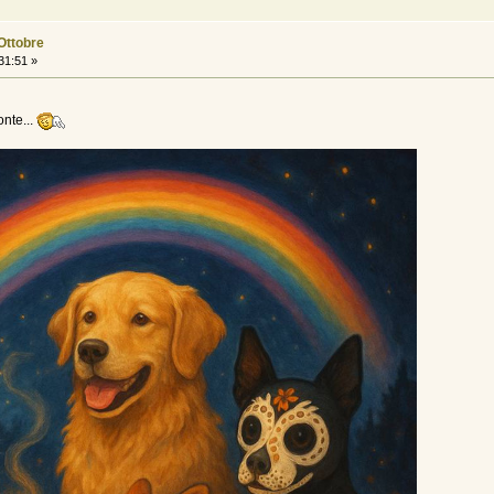
 Ottobre
31:51 »
onte...