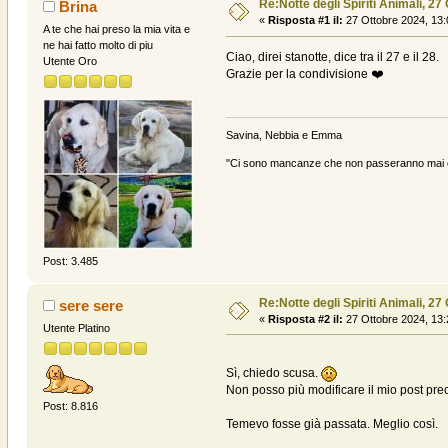
Re:Notte degli Spiriti Animali, 27
Brina
«
Risposta #1 il:
27 Ottobre 2024, 13:
A te che hai preso la mia vita e
ne hai fatto molto di piu
Ciao, direi stanotte, dice tra il 27 e il 28.
Utente Oro
Grazie per la condivisione ❤️
Savina, Nebbia e Emma
"Ci sono mancanze che non passeranno mai e 
Post: 3.485
Re:Notte degli Spiriti Animali, 27
sere sere
«
Risposta #2 il:
27 Ottobre 2024, 13:
Utente Platino
Sì, chiedo scusa.
Non posso più modificare il mio post pr
Post: 8.816
Temevo fosse già passata. Meglio così.