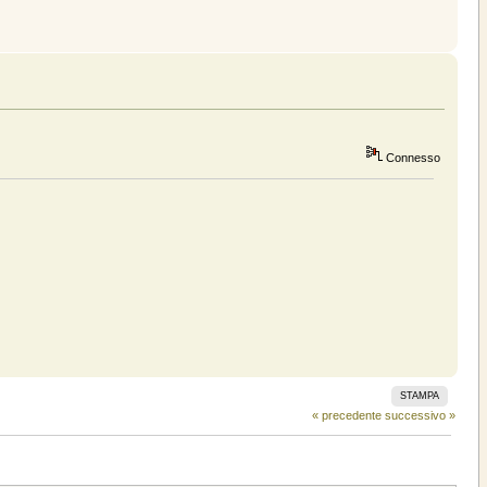
Connesso
STAMPA
« precedente
successivo »