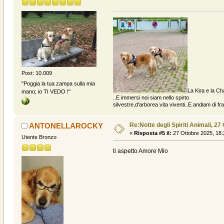
Post: 10.009
"Poggia la tua zampa sulla mia
La Kira e la Ch
mano; io TI VEDO !"
..E immersi noi siam nello spirto
silvestre,d'arborea vita viventi..E andiam di fratt
Re:Notte degli Spiriti Animali, 27
ANTONELLAROCKY
«
Risposta #5 il:
27 Ottobre 2025, 18:
Utente Bronzo
ti aspetto Amore Mio