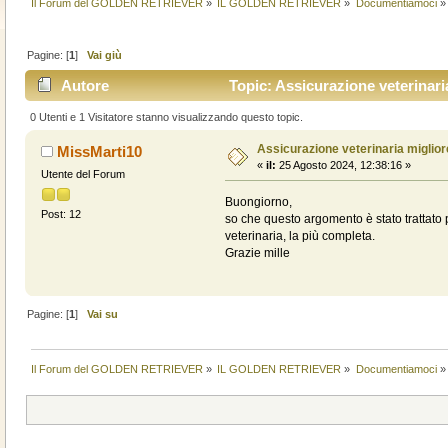
Il Forum del GOLDEN RETRIEVER
»
IL GOLDEN RETRIEVER
»
Documentiamoci
»
Pagine: [
1
]
Vai giù
Autore
Topic: Assicurazione veterinari
0 Utenti e 1 Visitatore stanno visualizzando questo topic.
Assicurazione veterinaria miglio
MissMarti10
«
il:
25 Agosto 2024, 12:38:16 »
Utente del Forum
Buongiorno,
Post: 12
so che questo argomento è stato trattato 
veterinaria, la più completa.
Grazie mille
Pagine: [
1
]
Vai su
Il Forum del GOLDEN RETRIEVER
»
IL GOLDEN RETRIEVER
»
Documentiamoci
»